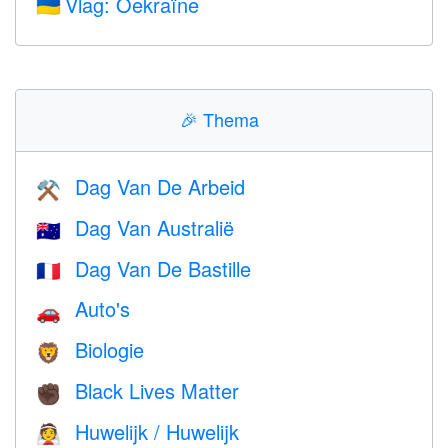
Vlag: Oekraïne
🇺🇦
🎉
Thema
Dag Van De Arbeid
⚒️
Dag Van Australië
🇦🇺
Dag Van De Bastille
🇫🇷
Auto's
🚗
Biologie
🦁
Black Lives Matter
✊🏿
Huwelijk / Huwelijk
👰