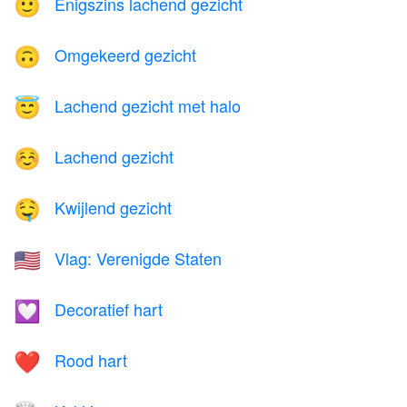
Enigszins lachend gezicht
🙂
Omgekeerd gezicht
🙃
Lachend gezicht met halo
😇
Lachend gezicht
☺️
Kwijlend gezicht
🤤
Vlag: Verenigde Staten
🇺🇸
Decoratief hart
💟
Rood hart
❤️