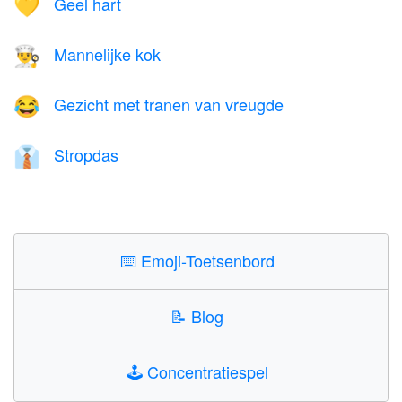
Geel hart
💛
Mannelijke kok
👨‍🍳
Gezicht met tranen van vreugde
😂
Stropdas
👔
⌨️
Emoji-Toetsenbord
📝
Blog
🕹️
Concentratiespel