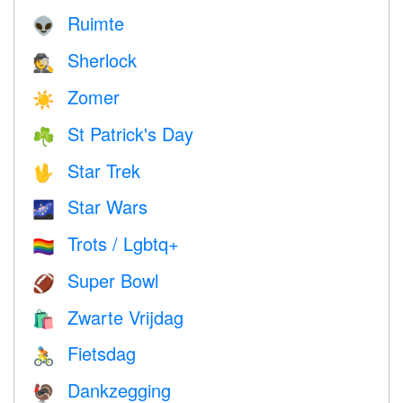
Ruimte
👽
Sherlock
🕵️
Zomer
☀️
St Patrick's Day
☘️
Star Trek
🖖
Star Wars
🌌
Trots / Lgbtq+
🏳️‍🌈
Super Bowl
🏈
Zwarte Vrijdag
🛍
Fietsdag
🚴
Dankzegging
🦃