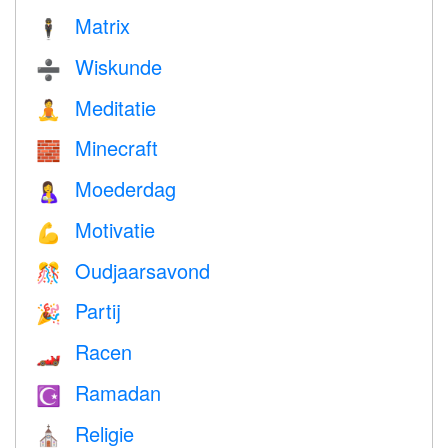
Matrix
🕴️
Wiskunde
➗
Meditatie
🧘
Minecraft
🧱
Moederdag
🤱
Motivatie
💪
Oudjaarsavond
🎊
Partij
🎉
Racen
🏎
Ramadan
☪️
Religie
⛪️