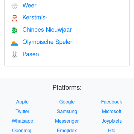
Weer
🌧
Kerstmis-
🎅
Chinees Nieuwjaar
🐉
Olympische Spelen
🏊
Pasen
🐰
Platforms:
Apple
Google
Facebook
Twitter
Samsung
Microsoft
Whatsapp
Messenger
Joypixels
Openmoji
Emojidex
Htc