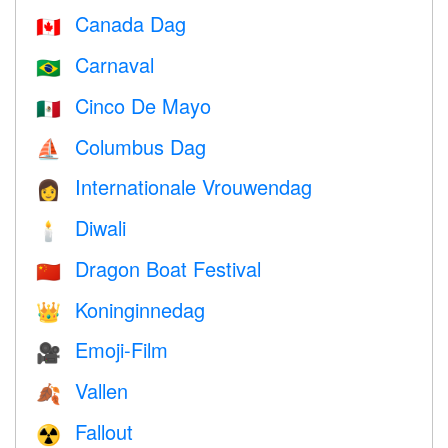
Canada Dag
🇨🇦
Carnaval
🇧🇷
Cinco De Mayo
🇲🇽
Columbus Dag
⛵️
Internationale Vrouwendag
👩
Diwali
🕯
Dragon Boat Festival
🇨🇳
Koninginnedag
👑
Emoji-Film
🎥
Vallen
🍂
Fallout
☢️