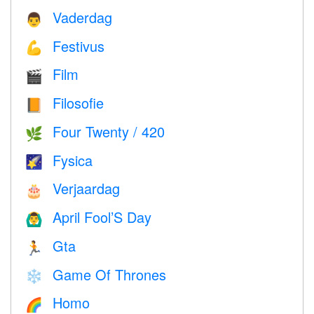
Vaderdag
👨
Festivus
💪
Film
🎬
Filosofie
📙
Four Twenty / 420
🌿
Fysica
🌠
Verjaardag
🎂
April Fool’S Day
🙆‍♂️
Gta
🏃
Game Of Thrones
❄️
Homo
🌈