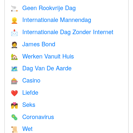
Geen Rookvrije Dag
🚬
Internationale Mannendag
👱
Internationale Dag Zonder Internet
📩
James Bond
🤵
Werken Vanuit Huis
🏡
Dag Van De Aarde
🗺️
Casino
🎰
Liefde
❤️️
Seks
💏
Coronavirus
🦠
Wet
📜