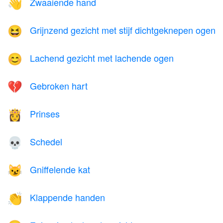
Zwaaiende hand
👋
Grijnzend gezicht met stijf dichtgeknepen ogen
😆
Lachend gezicht met lachende ogen
😊
Gebroken hart
💔
Prinses
👸
Schedel
💀
Gniffelende kat
😼
Klappende handen
👏