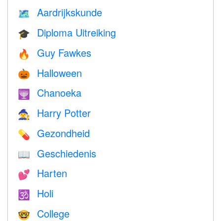
Aardrijkskunde
🗺
Diploma Uitreiking
🎓
Guy Fawkes
🔥
Halloween
🎃
Chanoeka
🕎
Harry Potter
🧙
Gezondheid
💊
Geschiedenis
📖
Harten
💕
Holi
🕉
College
🤓