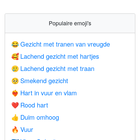
Populaire emoji's
Gezicht met tranen van vreugde
😂
Lachend gezicht met hartjes
🥰
Lachend gezicht met traan
🥲
Smekend gezicht
🥺
Hart in vuur en vlam
❤️‍🔥
Rood hart
❤️
Duim omhoog
👍
Vuur
🔥