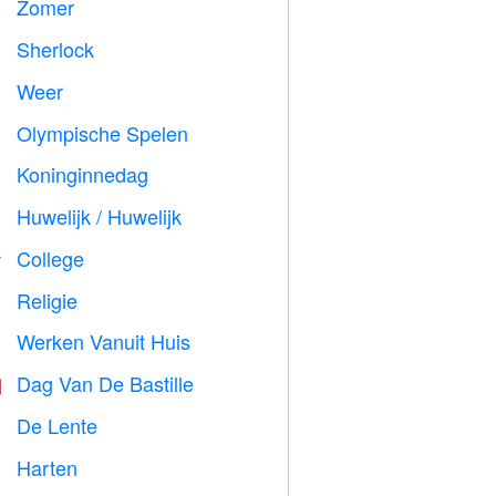
Zomer
️
Sherlock
️
Weer

Olympische Spelen

Koninginnedag

Huwelijk / Huwelijk

College

Religie
️
Werken Vanuit Huis

Dag Van De Bastille

De Lente

Harten
