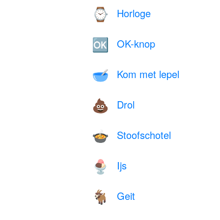
Horloge
⌚
OK-knop
🆗
Kom met lepel
🥣
Drol
💩
Stoofschotel
🍲
Ijs
🍨
Geit
🐐