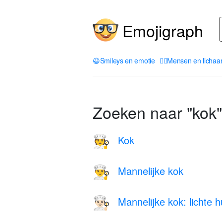
Emojigraph
😃
Smileys en emotie
🤦‍♀️
Mensen en licha
Zoeken naar "kok"
Kok
🧑‍🍳
Mannelijke kok
👨‍🍳
Mannelijke kok: lichte h
👨🏻‍🍳