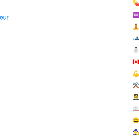


leur


🇨

⚒



