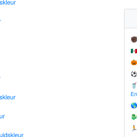
skleur
r
✊
🇲

r

En
dskleur

ur


uidskleur