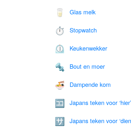
Glas melk
🥛
Stopwatch
⏱️
Keukenwekker
⏲️
Bout en moer
🔩
Dampende kom
🍜
Japans teken voor ‘hier
🈁
Japans teken voor ‘diens
🈂️