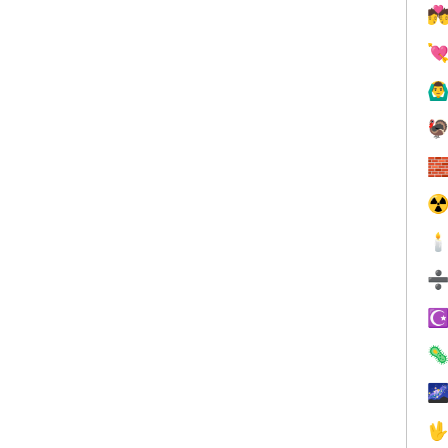


🙆‍♂


☢

☪


