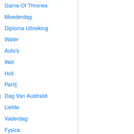
Game Of Thrones
️
Moederdag

Diploma Uitreiking

Water

Auto's

Wet

Holi

Partij

Dag Van Australië

Liefde
️
Vaderdag

Fysica
