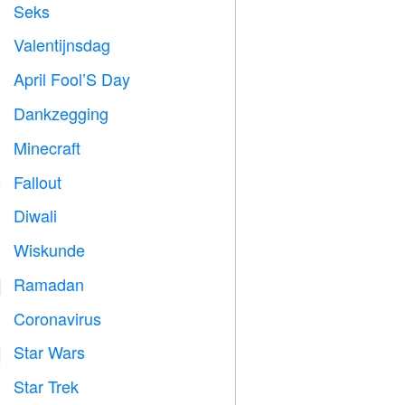
Seks

Valentijnsdag

April Fool’S Day
️
Dankzegging

Minecraft

Fallout
️
Diwali

Wiskunde
➗
Ramadan
️
Coronavirus

Star Wars

Star Trek
