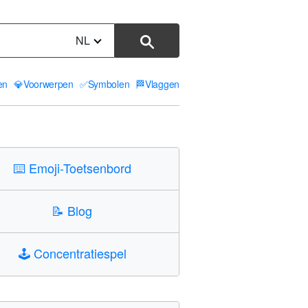
NL
ten
💎
Voorwerpen
✅
Symbolen
🏁
Vlaggen
⌨️
Emoji-Toetsenbord
📝
Blog
🕹️
Concentratiespel