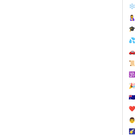
❄







🇦
❤️

