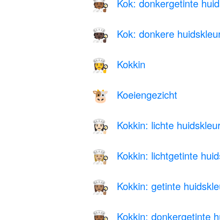
Kok: donkergetinte huid
🧑🏾‍🍳
Kok: donkere huidskleu
🧑🏿‍🍳
Kokkin
👩‍🍳
Koeiengezicht
🐮
Kokkin: lichte huidskleu
👩🏻‍🍳
Kokkin: lichtgetinte hui
👩🏼‍🍳
Kokkin: getinte huidskle
👩🏽‍🍳
Kokkin: donkergetinte h
👩🏾‍🍳