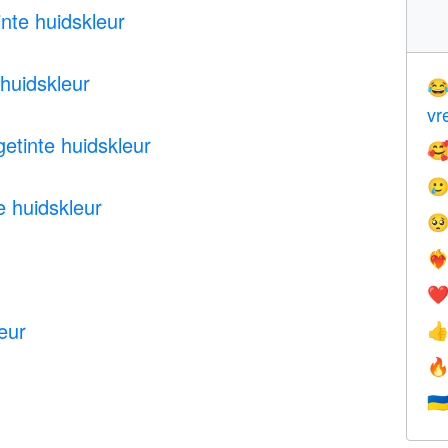
inte huidskleur
 huidskleur

vr
etinte huidskleur


e huidskleur

❤️‍
❤
leur


🇺