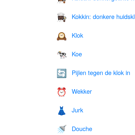
Kokkin: donkere huidsk
👩🏿‍🍳
Klok
🕰️
Koe
🐄
Pijlen tegen de klok in
🔄
Wekker
⏰
Jurk
👗
Douche
🚿