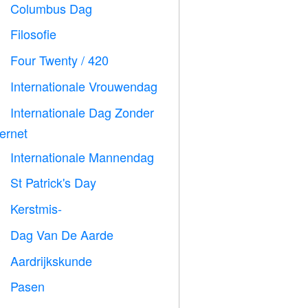
Columbus Dag
️
Filosofie

Four Twenty / 420

Internationale Vrouwendag

Internationale Dag Zonder

ternet
Internationale Mannendag

St Patrick's Day
️
Kerstmis-

Dag Van De Aarde
️
Aardrijkskunde

Pasen
