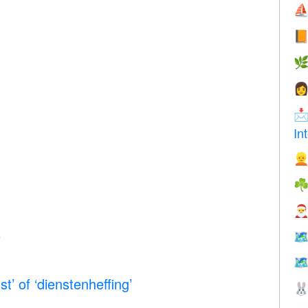
⛵




In

☘

🗺
’

t’ of ‘dienstenheffing’
