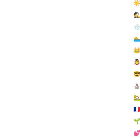
☀
🕵





⛪

🇫

