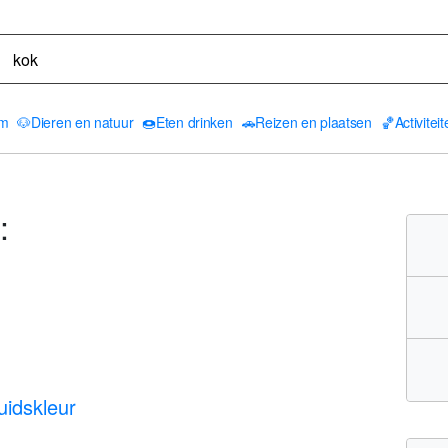
am
🐶
Dieren en natuur
🍩
Eten drinken
🚗
Reizen en plaatsen
🏀
Activitei
:
uidskleur