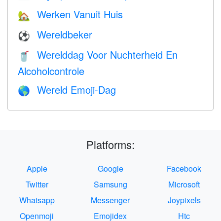
Werken Vanuit Huis
🏡
Wereldbeker
⚽
Werelddag Voor Nuchterheid En
🥤
Alcoholcontrole
Wereld Emoji-Dag
🌎
Platforms:
Apple
Google
Facebook
Twitter
Samsung
Microsoft
Whatsapp
Messenger
Joypixels
Openmoji
Emojidex
Htc