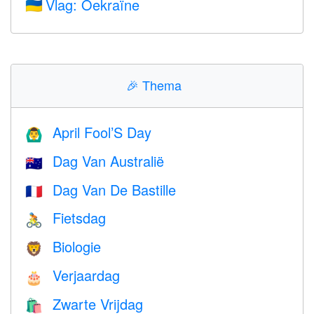
Vlag: Oekraïne
🇺🇦
🎉
Thema
April Fool’S Day
🙆‍♂️
Dag Van Australië
🇦🇺
Dag Van De Bastille
🇫🇷
Fietsdag
🚴
Biologie
🦁
Verjaardag
🎂
Zwarte Vrijdag
🛍