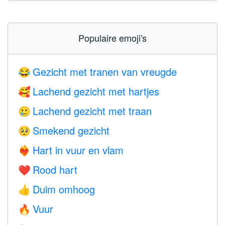
Populaire emoji's
Gezicht met tranen van vreugde
😂
Lachend gezicht met hartjes
🥰
Lachend gezicht met traan
🥲
Smekend gezicht
🥺
Hart in vuur en vlam
❤️‍🔥
Rood hart
❤️
Duim omhoog
👍
Vuur
🔥