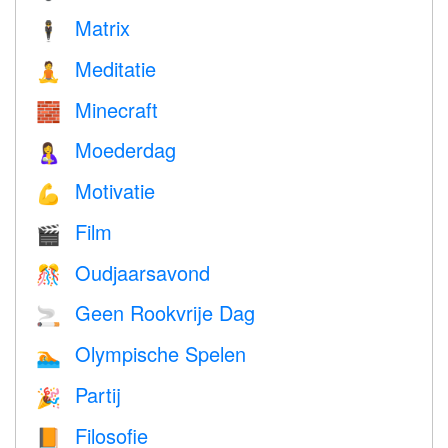
Matrix
🕴️
Meditatie
🧘
Minecraft
🧱
Moederdag
🤱
Motivatie
💪
Film
🎬
Oudjaarsavond
🎊
Geen Rookvrije Dag
🚬
Olympische Spelen
🏊
Partij
🎉
Filosofie
📙