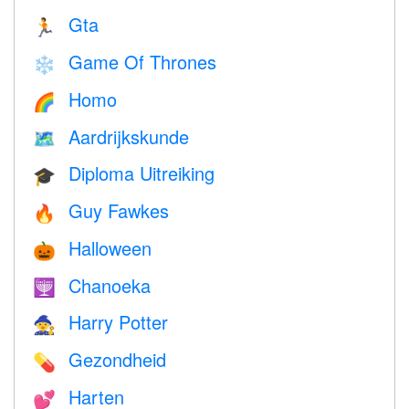
Gta
🏃
Game Of Thrones
❄️
Homo
🌈
Aardrijkskunde
🗺
Diploma Uitreiking
🎓
Guy Fawkes
🔥
Halloween
🎃
Chanoeka
🕎
Harry Potter
🧙
Gezondheid
💊
Harten
💕