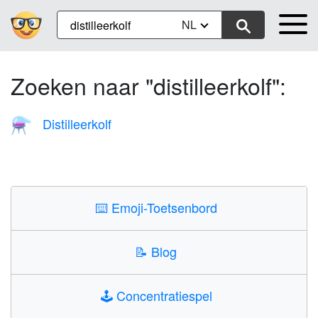
NL
Zoeken naar "distilleerkolf":
Distilleerkolf
⚗️
⌨️
Emoji-Toetsenbord
📝
Blog
🕹️
Concentratiespel