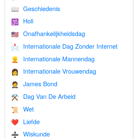
Geschiedenis
📖
Holi
🕉
Onafhankelijkheidsdag
🇺🇸
Internationale Dag Zonder Internet
📩
Internationale Mannendag
👱
Internationale Vrouwendag
👩
James Bond
🤵
Dag Van De Arbeid
⚒️
Wet
📜
Liefde
❤️️
Wiskunde
➗