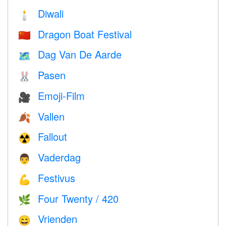
Diwali
🕯
Dragon Boat Festival
🇨🇳
Dag Van De Aarde
🗺️
Pasen
🐰
Emoji-Film
🎥
Vallen
🍂
Fallout
☢️
Vaderdag
👨
Festivus
💪
Four Twenty / 420
🌿
Vrienden
😄