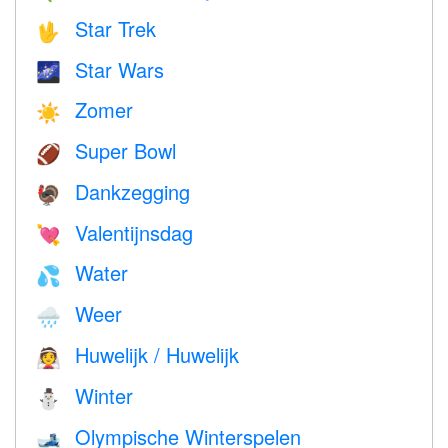
Star Trek
🖖
Star Wars
🌌
Zomer
☀️
Super Bowl
🏈
Dankzegging
🦃
Valentijnsdag
💘
Water
💦
Weer
🌧
Huwelijk / Huwelijk
👰
Winter
⛄
Olympische Winterspelen
🎿