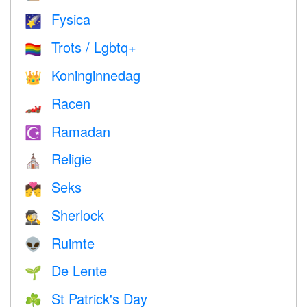
Fysica
🌠
Trots / Lgbtq+
🏳️‍🌈
Koninginnedag
👑
Racen
🏎
Ramadan
☪️
Religie
⛪️
Seks
💏
Sherlock
🕵️
Ruimte
👽
De Lente
🌱
St Patrick's Day
☘️