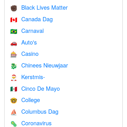
Black Lives Matter
✊🏿
Canada Dag
🇨🇦
Carnaval
🇧🇷
Auto's
🚗
Casino
🎰
Chinees Nieuwjaar
🐉
Kerstmis-
🎅
Cinco De Mayo
🇲🇽
College
🤓
Columbus Dag
⛵️
Coronavirus
🦠