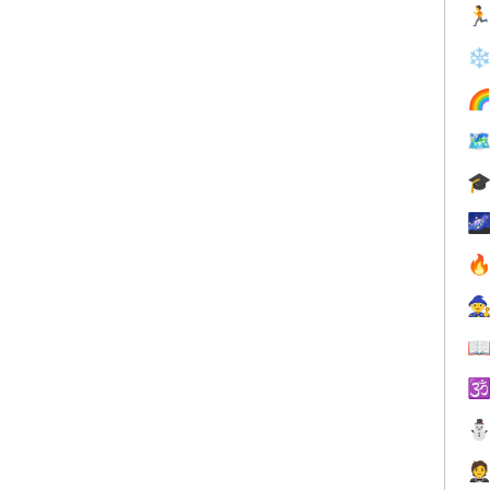

❄








