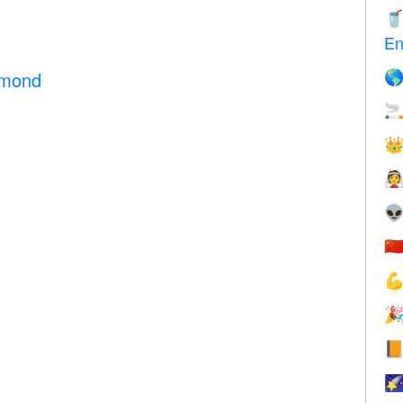

En
 mond





🇨



