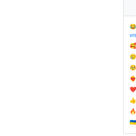

vr



❤️‍
❤


🇺