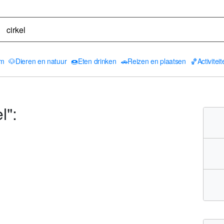
am
🐶
Dieren en natuur
🍩
Eten drinken
🚗
Reizen en plaatsen
🏀
Activitei
l":