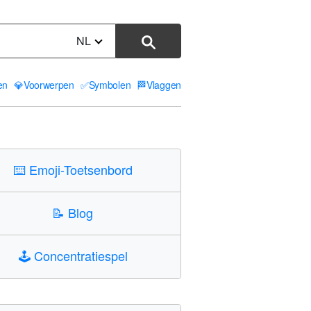
NL
ten
💎
Voorwerpen
✅
Symbolen
🏁
Vlaggen
⌨️
Emoji-Toetsenbord
📝
Blog
🕹️
Concentratiespel