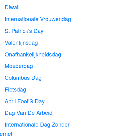
Diwali

Internationale Vrouwendag

St Patrick's Day
️
Valentijnsdag

Onafhankelijkheidsdag

Moederdag

Columbus Dag
️
Fietsdag

April Fool’S Day
️
Dag Van De Arbeid
️
Internationale Dag Zonder

ternet