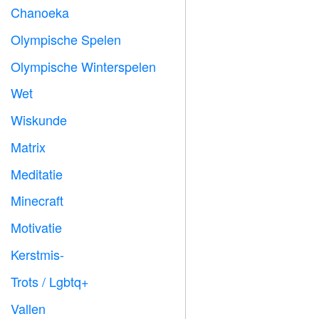
Chanoeka

Olympische Spelen

Olympische Winterspelen

Wet

Wiskunde
➗
Matrix
️
Meditatie

Minecraft

Motivatie

Kerstmis-

Trots / Lgbtq+

Vallen
