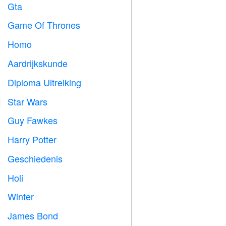
Gta

Game Of Thrones
️
Homo

Aardrijkskunde

Diploma Uitreiking

Star Wars

Guy Fawkes

Harry Potter

Geschiedenis

Holi

Winter
⛄
James Bond
