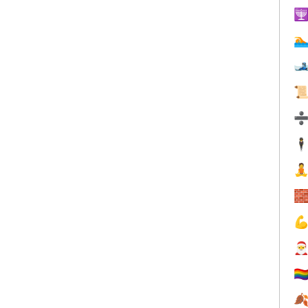




🕴




🏳️‍
