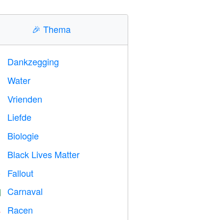
🎉
Thema
Dankzegging

Water

Vrienden

Liefde
️
Biologie

Black Lives Matter

Fallout
️
Carnaval

Racen
