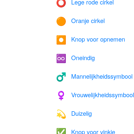
Lege rode cirkel
⭕
Oranje cirkel
🟠
Knop voor opnemen
⏺️
Oneindig
♾️
Mannelijkheidssymbool
♂️
Vrouwelijkheidssymbool
♀️
Duizelig
💫
Knop voor vinkje
✅