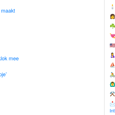

 maakt

☘

🇺

 klok mee
⛵
je’

🙆‍♂
⚒

In