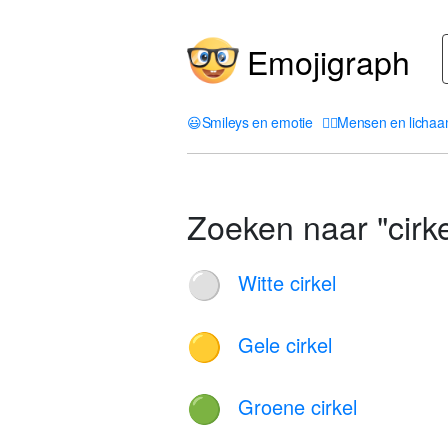
Emojigraph
😃
Smileys en emotie
🤦‍♀️
Mensen en licha
Zoeken naar "cirke
Witte cirkel
⚪
Gele cirkel
🟡
Groene cirkel
🟢