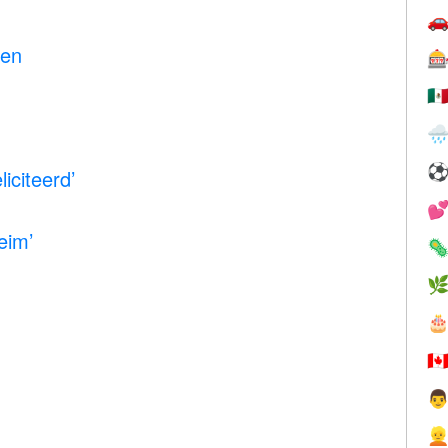

nen

🇲

iciteerd’

eim’



🇨

