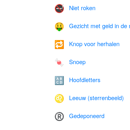
Niet roken
🚭
Gezicht met geld in de
🤑
Knop voor herhalen
🔁
Snoep
🍬
Hoofdletters
🔠
Leeuw (sterrenbeeld)
♌
Gedeponeerd
®️