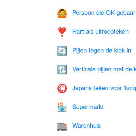
Persoon die OK-gebaar
🙆
Hart als uitroepteken
❣️
Pijlen tegen de klok in
🔄
Verticale pijlen met de
🔃
Japans teken voor ‘koop
🉐
Supermarkt
🏪
Warenhuis
🏬