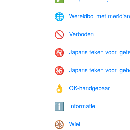
Wereldbol met meridia
🌐
Verboden
🚫
Japans teken voor ‘gefel
㊗️
Japans teken voor ‘geh
㊙️
OK-handgebaar
👌
Informatie
ℹ️
Wiel
🛞