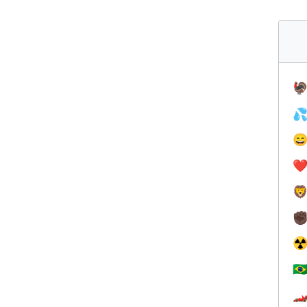



❤️

✊
☢
🇧
