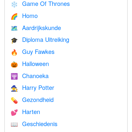
Game Of Thrones
❄️
Homo
🌈
Aardrijkskunde
🗺
Diploma Uitreiking
🎓
Guy Fawkes
🔥
Halloween
🎃
Chanoeka
🕎
Harry Potter
🧙
Gezondheid
💊
Harten
💕
Geschiedenis
📖