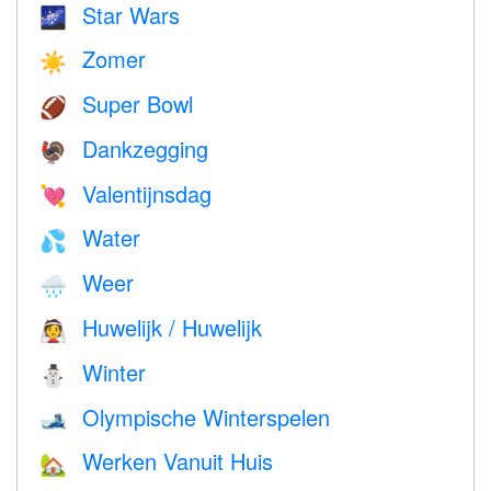
Star Wars
🌌
Zomer
☀️
Super Bowl
🏈
Dankzegging
🦃
Valentijnsdag
💘
Water
💦
Weer
🌧
Huwelijk / Huwelijk
👰
Winter
⛄
Olympische Winterspelen
🎿
Werken Vanuit Huis
🏡