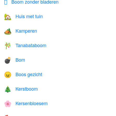
Boom zonder bladeren
🪾
Huis met tuin
🏡
Kamperen
🏕️
Tanabataboom
🎋
Bom
💣
Boos gezicht
😠
Kerstboom
🎄
Kersenbloesem
🌸