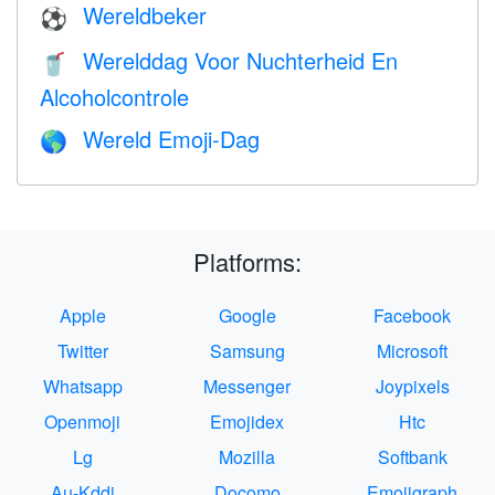
Wereldbeker
⚽
Werelddag Voor Nuchterheid En
🥤
Alcoholcontrole
Wereld Emoji-Dag
🌎
Platforms:
Apple
Google
Facebook
Twitter
Samsung
Microsoft
Whatsapp
Messenger
Joypixels
Openmoji
Emojidex
Htc
Lg
Mozilla
Softbank
Au-Kddi
Docomo
Emojigraph