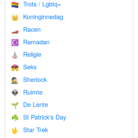
Trots / Lgbtq+
🏳️‍🌈
Koninginnedag
👑
Racen
🏎
Ramadan
☪️
Religie
⛪️
Seks
💏
Sherlock
🕵️
Ruimte
👽
De Lente
🌱
St Patrick's Day
☘️
Star Trek
🖖