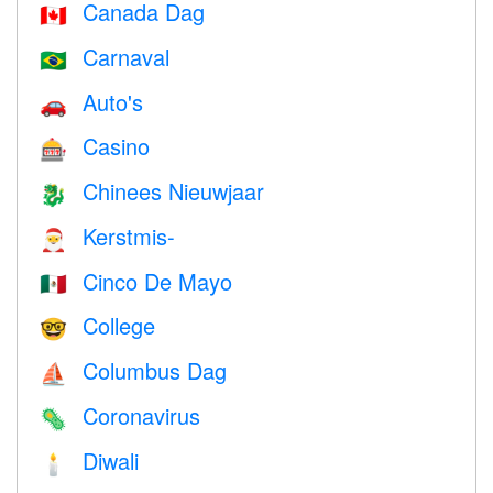
Canada Dag
🇨🇦
Carnaval
🇧🇷
Auto's
🚗
Casino
🎰
Chinees Nieuwjaar
🐉
Kerstmis-
🎅
Cinco De Mayo
🇲🇽
College
🤓
Columbus Dag
⛵️
Coronavirus
🦠
Diwali
🕯