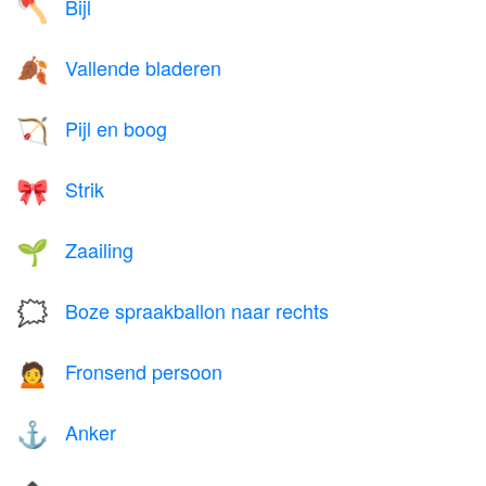
Bijl
🪓
Vallende bladeren
🍂
Pijl en boog
🏹
Strik
🎀
Zaailing
🌱
Boze spraakballon naar rechts
🗯️
Fronsend persoon
🙍
Anker
⚓