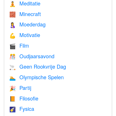
Meditatie
🧘
Minecraft
🧱
Moederdag
🤱
Motivatie
💪
Film
🎬
Oudjaarsavond
🎊
Geen Rookvrije Dag
🚬
Olympische Spelen
🏊
Partij
🎉
Filosofie
📙
Fysica
🌠