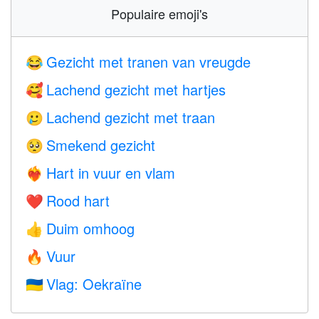
Populaire emoji's
Gezicht met tranen van vreugde
😂
Lachend gezicht met hartjes
🥰
Lachend gezicht met traan
🥲
Smekend gezicht
🥺
Hart in vuur en vlam
❤️‍🔥
Rood hart
❤️
Duim omhoog
👍
Vuur
🔥
Vlag: Oekraïne
🇺🇦