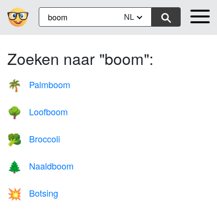
NL
Zoeken naar "boom":
Palmboom
🌴
Loofboom
🌳
Broccoli
🥦
Naaldboom
🌲
Botsing
💥