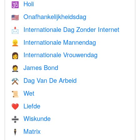
Holi
🕉
Onafhankelijkheidsdag
🇺🇸
Internationale Dag Zonder Internet
📩
Internationale Mannendag
👱
Internationale Vrouwendag
👩
James Bond
🤵
Dag Van De Arbeid
⚒️
Wet
📜
Liefde
❤️️
Wiskunde
➗
Matrix
🕴️