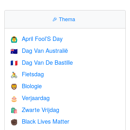
🎉
Thema
April Fool’S Day
🙆‍♂️
Dag Van Australië
🇦🇺
Dag Van De Bastille
🇫🇷
Fietsdag
🚴
Biologie
🦁
Verjaardag
🎂
Zwarte Vrijdag
🛍
Black Lives Matter
✊🏿