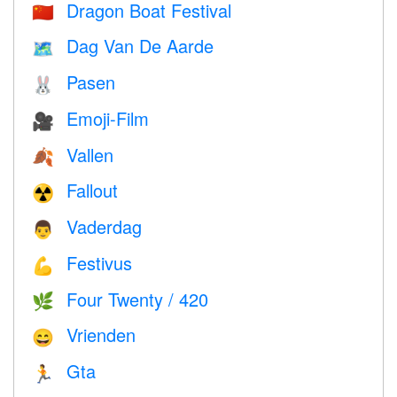
Dragon Boat Festival
🇨🇳
Dag Van De Aarde
🗺️
Pasen
🐰
Emoji-Film
🎥
Vallen
🍂
Fallout
☢️
Vaderdag
👨
Festivus
💪
Four Twenty / 420
🌿
Vrienden
😄
Gta
🏃