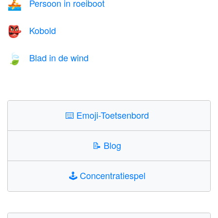
Persoon in roeiboot
🚣
Kobold
👺
Blad in de wind
🍃
⌨️
Emoji-Toetsenbord
📝
Blog
🕹️
Concentratiespel