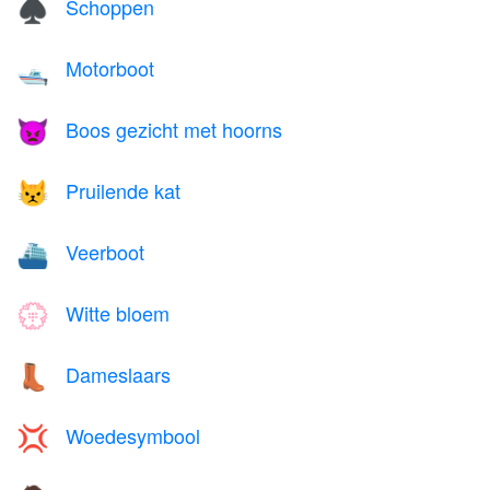
Schoppen
♠️
Motorboot
🛥️
Boos gezicht met hoorns
👿
Pruilende kat
😾
Veerboot
⛴️
Witte bloem
💮
Dameslaars
👢
Woedesymbool
💢