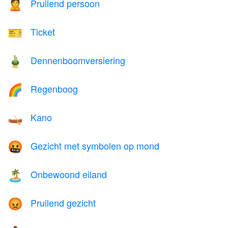
Pruilend persoon
🙎
Ticket
🎫
Dennenboomversiering
🎍
Regenboog
🌈
Kano
🛶
Gezicht met symbolen op mond
🤬
Onbewoond eiland
🏝️
Pruilend gezicht
😡