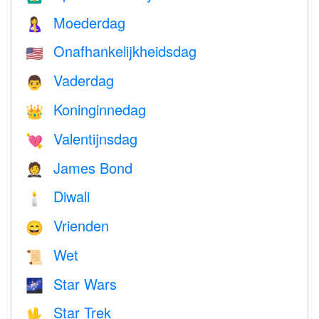
Moederdag
🤱
Onafhankelijkheidsdag
🇺🇸
Vaderdag
👨
Koninginnedag
👑
Valentijnsdag
💘
James Bond
🤵
Diwali
🕯
Vrienden
😄
Wet
📜
Star Wars
🌌
Star Trek
🖖