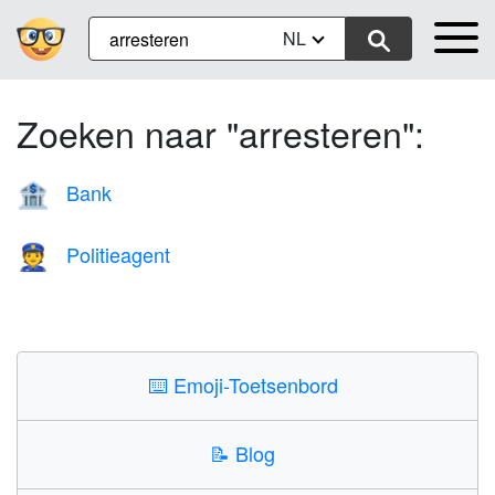
NL
Zoeken naar "arresteren":
Bank
🏦
Politieagent
👮
⌨️
Emoji-Toetsenbord
📝
Blog