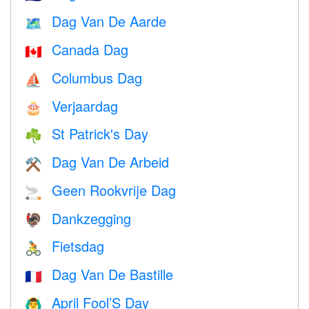
Dag Van De Aarde
🗺️
Canada Dag
🇨🇦
Columbus Dag
⛵️
Verjaardag
🎂
St Patrick's Day
☘️
Dag Van De Arbeid
⚒️
Geen Rookvrije Dag
🚬
Dankzegging
🦃
Fietsdag
🚴
Dag Van De Bastille
🇫🇷
April Fool’S Day
🙆‍♂️