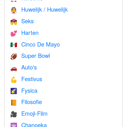
Huwelijk / Huwelijk
👰
Seks
💏
Harten
💕
Cinco De Mayo
🇲🇽
Super Bowl
🏈
Auto's
🚗
Festivus
💪
Fysica
🌠
Filosofie
📙
Emoji-Film
🎥
Chanoeka
🕎