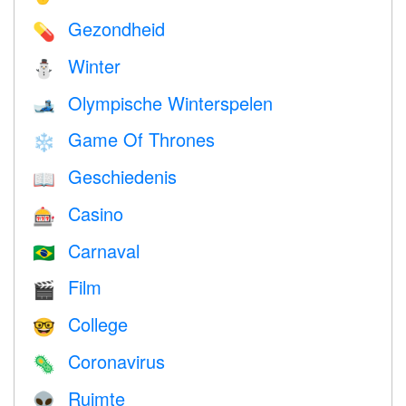
Gezondheid
💊
Winter
⛄
Olympische Winterspelen
🎿
Game Of Thrones
❄️
Geschiedenis
📖
Casino
🎰
Carnaval
🇧🇷
Film
🎬
College
🤓
Coronavirus
🦠
Ruimte
👽