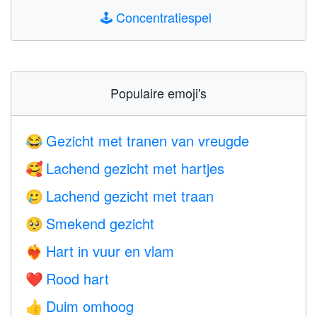
🕹️
Concentratiespel
Populaire emoji's
Gezicht met tranen van vreugde
😂
Lachend gezicht met hartjes
🥰
Lachend gezicht met traan
🥲
Smekend gezicht
🥺
Hart in vuur en vlam
❤️‍🔥
Rood hart
❤️
Duim omhoog
👍