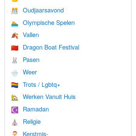
Oudjaarsavond
🎊
Olympische Spelen
🏊
Vallen
🍂
Dragon Boat Festival
🇨🇳
Pasen
🐰
Weer
🌧
Trots / Lgbtq+
🏳️‍🌈
Werken Vanuit Huis
🏡
Ramadan
☪️
Religie
⛪️
Kerstmis-
🎅