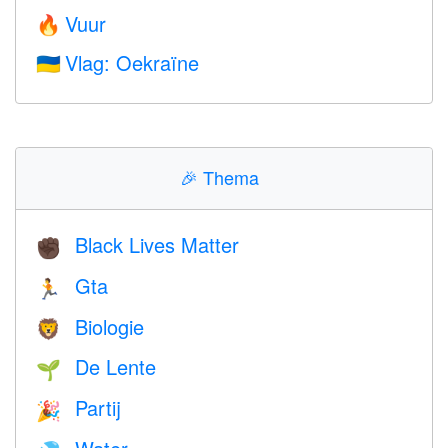
Vuur
🔥
Vlag: Oekraïne
🇺🇦
🎉
Thema
Black Lives Matter
✊🏿
Gta
🏃
Biologie
🦁
De Lente
🌱
Partij
🎉