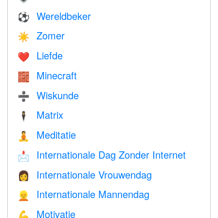
Wereldbeker
⚽
Zomer
☀️
Liefde
❤️️
Minecraft
🧱
Wiskunde
➗
Matrix
🕴️
Meditatie
🧘
Internationale Dag Zonder Internet
📩
Internationale Vrouwendag
👩
Internationale Mannendag
👱
Motivatie
💪