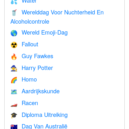
Water
💦
Werelddag Voor Nuchterheid En
🥤
Alcoholcontrole
Wereld Emoji-Dag
🌎
Fallout
☢️
Guy Fawkes
🔥
Harry Potter
🧙
Homo
🌈
Aardrijkskunde
🗺
Racen
🏎
Diploma Uitreiking
🎓
Dag Van Australië
🇦🇺