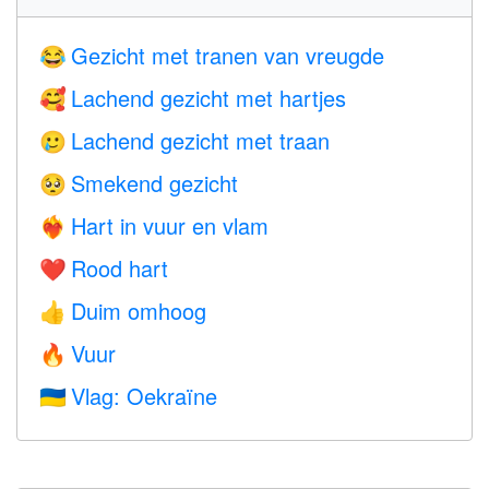
Gezicht met tranen van vreugde
😂
Lachend gezicht met hartjes
🥰
Lachend gezicht met traan
🥲
Smekend gezicht
🥺
Hart in vuur en vlam
❤️‍🔥
Rood hart
❤️
Duim omhoog
👍
Vuur
🔥
Vlag: Oekraïne
🇺🇦