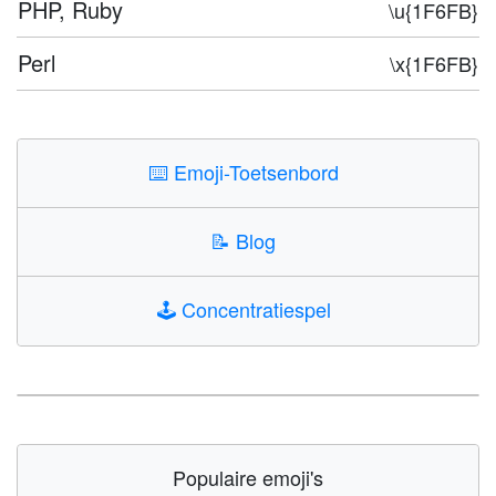
PHP, Ruby
\u{1F6FB}
Perl
\x{1F6FB}
⌨️
Emoji-Toetsenbord
📝
Blog
🕹️
Concentratiespel
Populaire emoji's