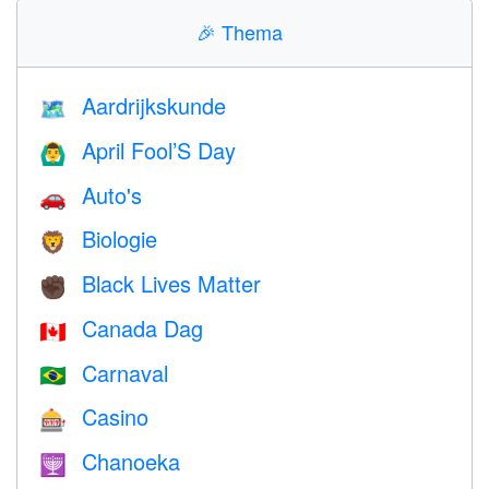
🎉
Thema
Aardrijkskunde
🗺
April Fool’S Day
🙆‍♂️
Auto's
🚗
Biologie
🦁
Black Lives Matter
✊🏿
Canada Dag
🇨🇦
Carnaval
🇧🇷
Casino
🎰
Chanoeka
🕎