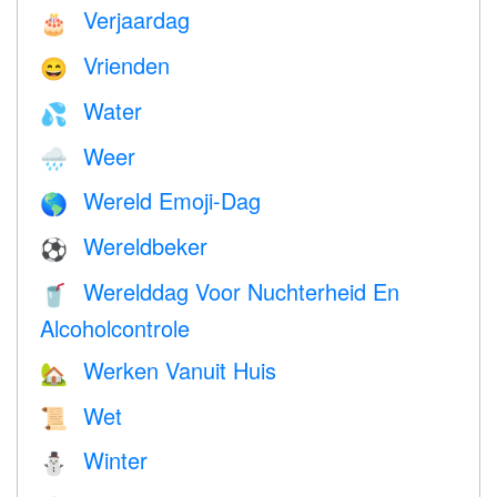
Verjaardag
🎂
Vrienden
😄
Water
💦
Weer
🌧
Wereld Emoji-Dag
🌎
Wereldbeker
⚽
Werelddag Voor Nuchterheid En
🥤
Alcoholcontrole
Werken Vanuit Huis
🏡
Wet
📜
Winter
⛄