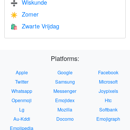
Wiskunde
➗
Zomer
☀️
Zwarte Vrijdag
🛍
Platforms:
Apple
Google
Facebook
Twitter
Samsung
Microsoft
Whatsapp
Messenger
Joypixels
Openmoji
Emojidex
Htc
Lg
Mozilla
Softbank
Au-Kddi
Docomo
Emojigraph
Emojipedia