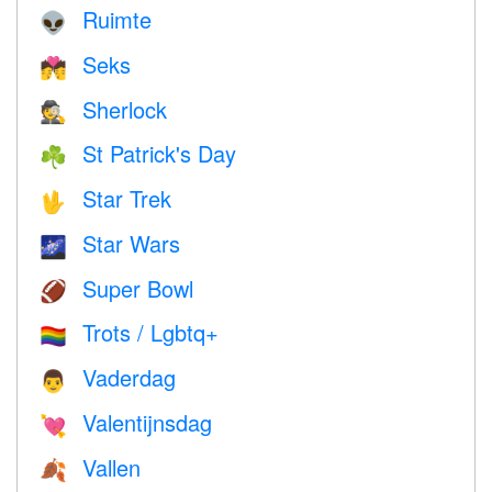
Ruimte
👽
Seks
💏
Sherlock
🕵️
St Patrick's Day
☘️
Star Trek
🖖
Star Wars
🌌
Super Bowl
🏈
Trots / Lgbtq+
🏳️‍🌈
Vaderdag
👨
Valentijnsdag
💘
Vallen
🍂