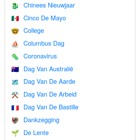
Chinees Nieuwjaar
🐉
Cinco De Mayo
🇲🇽
College
🤓
Columbus Dag
⛵️
Coronavirus
🦠
Dag Van Australië
🇦🇺
Dag Van De Aarde
🗺️
Dag Van De Arbeid
⚒️
Dag Van De Bastille
🇫🇷
Dankzegging
🦃
De Lente
🌱