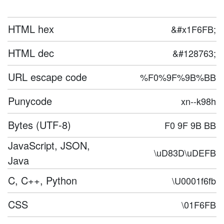
HTML hex
&#x1F6FB;
HTML dec
&#128763;
URL escape code
%F0%9F%9B%BB
Punycode
xn--k98h
Bytes (UTF-8)
F0 9F 9B BB
JavaScript, JSON,
\uD83D\uDEFB
Java
C, C++, Python
\U0001f6fb
CSS
\01F6FB