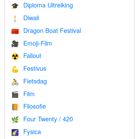
Diploma Uitreiking
🎓
Diwali
🕯
Dragon Boat Festival
🇨🇳
Emoji-Film
🎥
Fallout
☢️
Festivus
💪
Fietsdag
🚴
Film
🎬
Filosofie
📙
Four Twenty / 420
🌿
Fysica
🌠