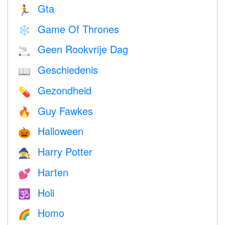
Gta
🏃
Game Of Thrones
❄️
Geen Rookvrije Dag
🚬
Geschiedenis
📖
Gezondheid
💊
Guy Fawkes
🔥
Halloween
🎃
Harry Potter
🧙
Harten
💕
Holi
🕉
Homo
🌈