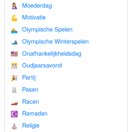
Moederdag
🤱
Motivatie
💪
Olympische Spelen
🏊
Olympische Winterspelen
🎿
Onafhankelijkheidsdag
🇺🇸
Oudjaarsavond
🎊
Partij
🎉
Pasen
🐰
Racen
🏎
Ramadan
☪️
Religie
⛪️