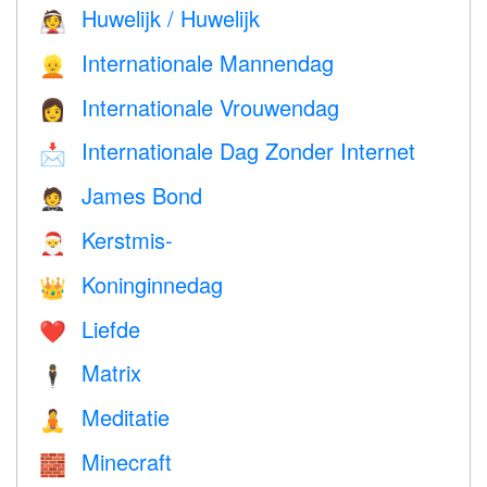
Huwelijk / Huwelijk
👰
Internationale Mannendag
👱
Internationale Vrouwendag
👩
Internationale Dag Zonder Internet
📩
James Bond
🤵
Kerstmis-
🎅
Koninginnedag
👑
Liefde
❤️️
Matrix
🕴️
Meditatie
🧘
Minecraft
🧱