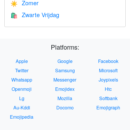
Zomer
☀️
Zwarte Vrijdag
🛍
Platforms:
Apple
Google
Facebook
Twitter
Samsung
Microsoft
Whatsapp
Messenger
Joypixels
Openmoji
Emojidex
Htc
Lg
Mozilla
Softbank
Au-Kddi
Docomo
Emojigraph
Emojipedia