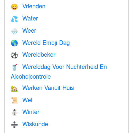
Vrienden
😄
Water
💦
Weer
🌧
Wereld Emoji-Dag
🌎
Wereldbeker
⚽
Werelddag Voor Nuchterheid En
🥤
Alcoholcontrole
Werken Vanuit Huis
🏡
Wet
📜
Winter
⛄
Wiskunde
➗