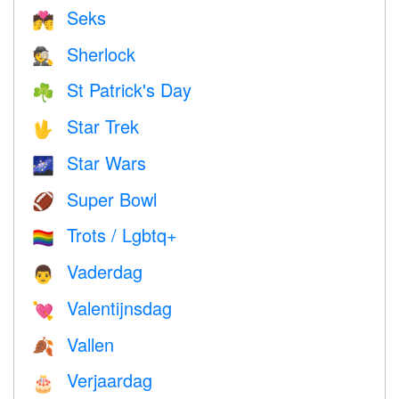
Seks
💏
Sherlock
🕵️
St Patrick's Day
☘️
Star Trek
🖖
Star Wars
🌌
Super Bowl
🏈
Trots / Lgbtq+
🏳️‍🌈
Vaderdag
👨
Valentijnsdag
💘
Vallen
🍂
Verjaardag
🎂