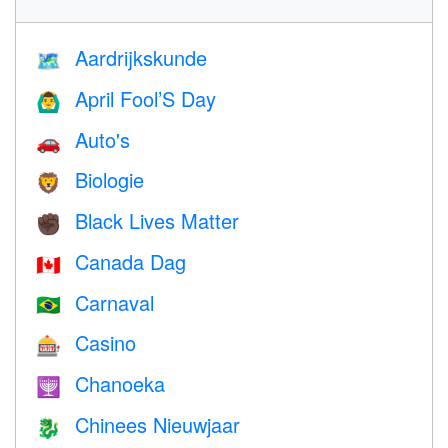
Aardrijkskunde
🗺
April Fool’S Day
🙆‍♂️
Auto's
🚗
Biologie
🦁
Black Lives Matter
✊🏿
Canada Dag
🇨🇦
Carnaval
🇧🇷
Casino
🎰
Chanoeka
🕎
Chinees Nieuwjaar
🐉