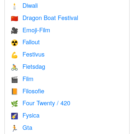
Diwali
🕯
Dragon Boat Festival
🇨🇳
Emoji-Film
🎥
Fallout
☢️
Festivus
💪
Fietsdag
🚴
Film
🎬
Filosofie
📙
Four Twenty / 420
🌿
Fysica
🌠
Gta
🏃