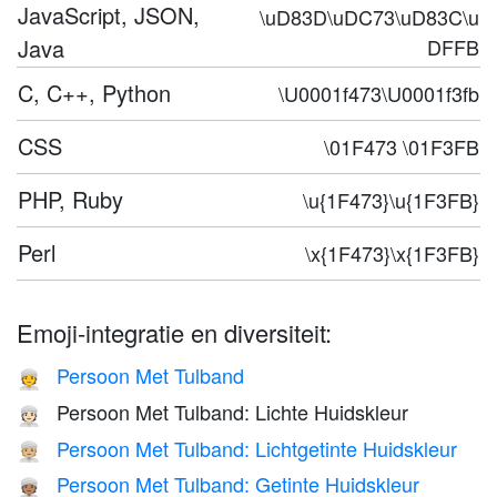
JavaScript, JSON,
\uD83D\uDC73\uD83C\u
Java
DFFB
C, C++, Python
\U0001f473\U0001f3fb
CSS
\01F473 \01F3FB
PHP, Ruby
\u{1F473}\u{1F3FB}
Perl
\x{1F473}\x{1F3FB}
Emoji-integratie en diversiteit:
Persoon Met Tulband
👳
Persoon Met Tulband: Lichte Huidskleur
👳🏻
Persoon Met Tulband: Lichtgetinte Huidskleur
👳🏼
Persoon Met Tulband: Getinte Huidskleur
👳🏽