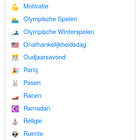
Motivatie
💪
Olympische Spelen
🏊
Olympische Winterspelen
🎿
Onafhankelijkheidsdag
🇺🇸
Oudjaarsavond
🎊
Partij
🎉
Pasen
🐰
Racen
🏎
Ramadan
☪️
Religie
⛪️
Ruimte
👽