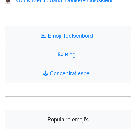
👳🏿‍♀️
⌨️
Emoji-Toetsenbord
📝
Blog
🕹️
Concentratiespel
Populaire emoji's