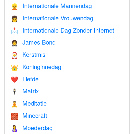
Internationale Mannendag
👱
Internationale Vrouwendag
👩
Internationale Dag Zonder Internet
📩
James Bond
🤵
Kerstmis-
🎅
Koninginnedag
👑
Liefde
❤️️
Matrix
🕴️
Meditatie
🧘
Minecraft
🧱
Moederdag
🤱