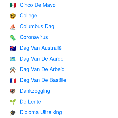
Cinco De Mayo
🇲🇽
College
🤓
Columbus Dag
⛵️
Coronavirus
🦠
Dag Van Australië
🇦🇺
Dag Van De Aarde
🗺️
Dag Van De Arbeid
⚒️
Dag Van De Bastille
🇫🇷
Dankzegging
🦃
De Lente
🌱
Diploma Uitreiking
🎓