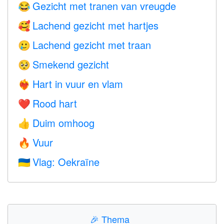
Gezicht met tranen van vreugde
😂
Lachend gezicht met hartjes
🥰
Lachend gezicht met traan
🥲
Smekend gezicht
🥺
Hart in vuur en vlam
❤️‍🔥
Rood hart
❤️
Duim omhoog
👍
Vuur
🔥
Vlag: Oekraïne
🇺🇦
🎉
Thema