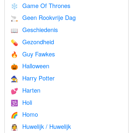
Game Of Thrones
❄️
Geen Rookvrije Dag
🚬
Geschiedenis
📖
Gezondheid
💊
Guy Fawkes
🔥
Halloween
🎃
Harry Potter
🧙
Harten
💕
Holi
🕉
Homo
🌈
Huwelijk / Huwelijk
👰