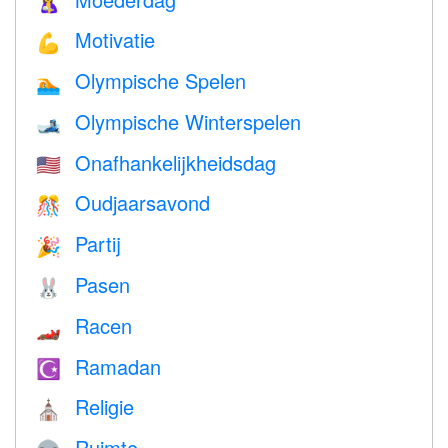
🤱
Motivatie
💪
Olympische Spelen
🏊
Olympische Winterspelen
🎿
Onafhankelijkheidsdag
🇺🇸
Oudjaarsavond
🎊
Partij
🎉
Pasen
🐰
Racen
🏎
Ramadan
☪️
Religie
⛪️
Ruimte