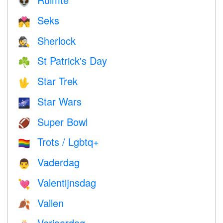
👽
Seks
💏
Sherlock
🕵️
St Patrick's Day
☘️
Star Trek
🖖
Star Wars
🌌
Super Bowl
🏈
Trots / Lgbtq+
🏳️‍🌈
Vaderdag
👨
Valentijnsdag
💘
Vallen
🍂
Verjaardag