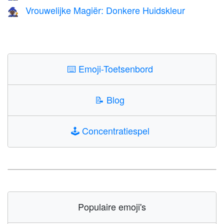
Vrouwelijke Magiër: Donkere Huidskleur
🧙🏿‍♀️
⌨️
Emoji-Toetsenbord
📝
Blog
🕹️
Concentratiespel
Populaire emoji's