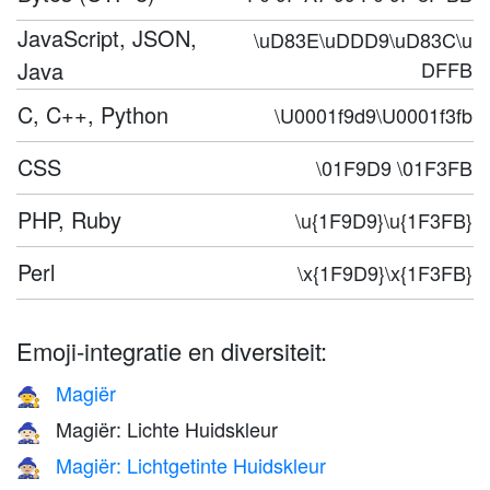
JavaScript, JSON,
\uD83E\uDDD9\uD83C\u
Java
DFFB
C, C++, Python
\U0001f9d9\U0001f3fb
CSS
\01F9D9 \01F3FB
PHP, Ruby
\u{1F9D9}\u{1F3FB}
Perl
\x{1F9D9}\x{1F3FB}
Emoji-integratie en diversiteit:
Magiër
🧙
Magiër: Lichte Huidskleur
🧙🏻
Magiër: Lichtgetinte Huidskleur
🧙🏼