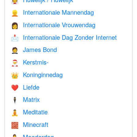
👰
Internationale Mannendag
👱
Internationale Vrouwendag
👩
Internationale Dag Zonder Internet
📩
James Bond
🤵
Kerstmis-
🎅
Koninginnedag
👑
Liefde
❤️️
Matrix
🕴️
Meditatie
🧘
Minecraft
🧱
Moederdag