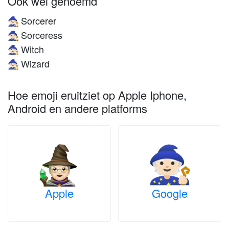
Ook wel genoemd
Sorcerer
🧙🏻
Sorceress
🧙🏻
Witch
🧙🏻
Wizard
🧙🏻
Hoe emoji eruitziet op Apple Iphone,
Android en andere platforms
Apple
Google