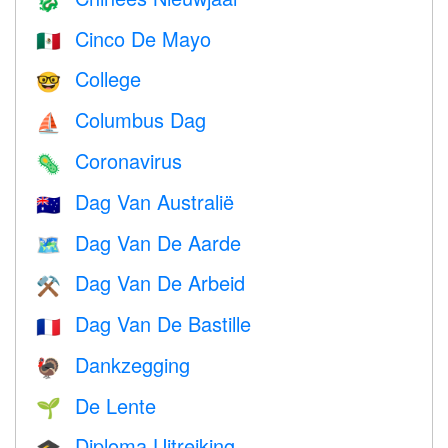
🐉
Cinco De Mayo
🇲🇽
College
🤓
Columbus Dag
⛵️
Coronavirus
🦠
Dag Van Australië
🇦🇺
Dag Van De Aarde
🗺️
Dag Van De Arbeid
⚒️
Dag Van De Bastille
🇫🇷
Dankzegging
🦃
De Lente
🌱
Diploma Uitreiking