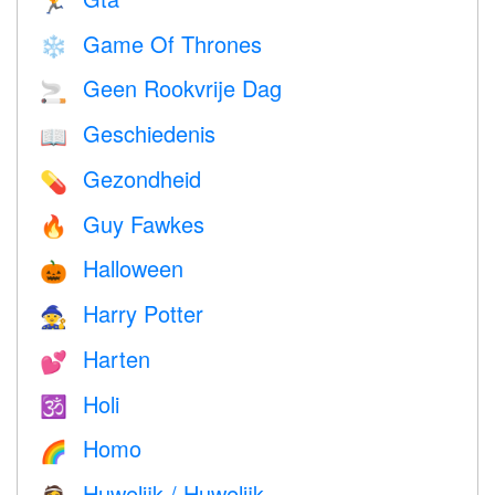
🏃
Game Of Thrones
❄️
Geen Rookvrije Dag
🚬
Geschiedenis
📖
Gezondheid
💊
Guy Fawkes
🔥
Halloween
🎃
Harry Potter
🧙
Harten
💕
Holi
🕉
Homo
🌈
Huwelijk / Huwelijk