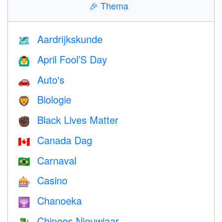
🎉
Thema
Aardrijkskunde
🗺
April Fool’S Day
🙆‍♂️
Auto's
🚗
Biologie
🦁
Black Lives Matter
✊🏿
Canada Dag
🇨🇦
Carnaval
🇧🇷
Casino
🎰
Chanoeka
🕎
Chinees Nieuwjaar