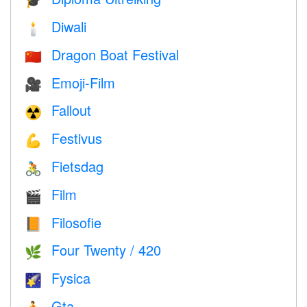
🎓
Diwali
🕯
Dragon Boat Festival
🇨🇳
Emoji-Film
🎥
Fallout
☢️
Festivus
💪
Fietsdag
🚴
Film
🎬
Filosofie
📙
Four Twenty / 420
🌿
Fysica
🌠
Gta