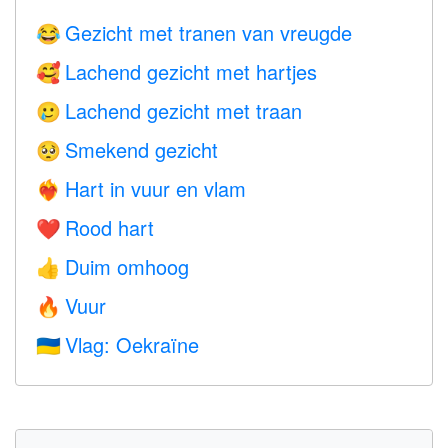
Gezicht met tranen van vreugde
😂
Lachend gezicht met hartjes
🥰
Lachend gezicht met traan
🥲
Smekend gezicht
🥺
Hart in vuur en vlam
❤️‍🔥
Rood hart
❤️
Duim omhoog
👍
Vuur
🔥
Vlag: Oekraïne
🇺🇦