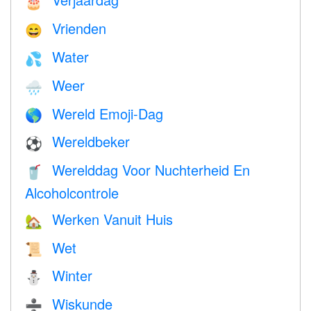
🎂
Vrienden
😄
Water
💦
Weer
🌧
Wereld Emoji-Dag
🌎
Wereldbeker
⚽
Werelddag Voor Nuchterheid En
🥤
Alcoholcontrole
Werken Vanuit Huis
🏡
Wet
📜
Winter
⛄
Wiskunde
➗