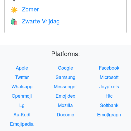
Zomer
☀️
Zwarte Vrijdag
🛍
Platforms:
Apple
Google
Facebook
Twitter
Samsung
Microsoft
Whatsapp
Messenger
Joypixels
Openmoji
Emojidex
Htc
Lg
Mozilla
Softbank
Au-Kddi
Docomo
Emojigraph
Emojipedia