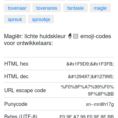
tovenaar
tovenares
fantasie
magie
spreuk
sprookje
Magiër: lichte huidskleur 🧙🏻 emoji-codes
voor ontwikkelaars:
HTML hex
&#x1F9D9;&#x1F3FB;
HTML dec
&#129497;&#127995;
%F0%9F%A7%99%F0%
URL escape code
9F%8F%BB
Punycode
xn--mn8h17g
Bytes (UTF-8)
F0 9F A7 99 F0 9F 8F BB