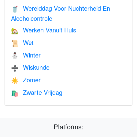
Werelddag Voor Nuchterheid En
🥤
Alcoholcontrole
Werken Vanuit Huis
🏡
Wet
📜
Winter
⛄
Wiskunde
➗
Zomer
☀️
Zwarte Vrijdag
🛍
Platforms: