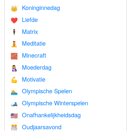
Koninginnedag
👑
Liefde
❤️️
Matrix
🕴️
Meditatie
🧘
Minecraft
🧱
Moederdag
🤱
Motivatie
💪
Olympische Spelen
🏊
Olympische Winterspelen
🎿
Onafhankelijkheidsdag
🇺🇸
Oudjaarsavond
🎊