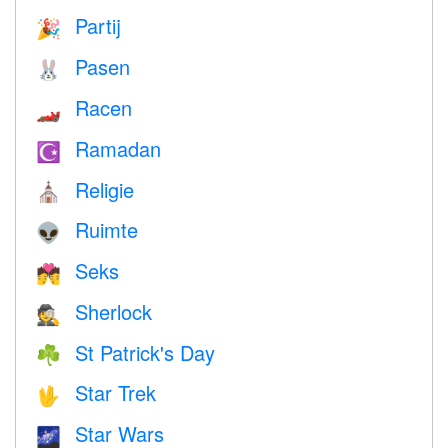
Partij
🎉
Pasen
🐰
Racen
🏎
Ramadan
☪️
Religie
⛪️
Ruimte
👽
Seks
💏
Sherlock
🕵️
St Patrick's Day
☘️
Star Trek
🖖
Star Wars
🌌