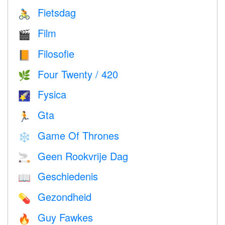
Fietsdag
🚴
Film
🎬
Filosofie
📙
Four Twenty / 420
🌿
Fysica
🌠
Gta
🏃
Game Of Thrones
❄️
Geen Rookvrije Dag
🚬
Geschiedenis
📖
Gezondheid
💊
Guy Fawkes
🔥