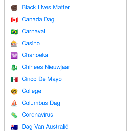
Black Lives Matter
✊🏿
Canada Dag
🇨🇦
Carnaval
🇧🇷
Casino
🎰
Chanoeka
🕎
Chinees Nieuwjaar
🐉
Cinco De Mayo
🇲🇽
College
🤓
Columbus Dag
⛵️
Coronavirus
🦠
Dag Van Australië
🇦🇺