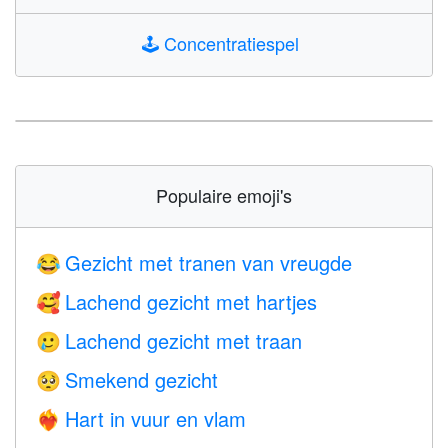
🕹️
Concentratiespel
Populaire emoji's
Gezicht met tranen van vreugde
😂
Lachend gezicht met hartjes
🥰
Lachend gezicht met traan
🥲
Smekend gezicht
🥺
Hart in vuur en vlam
❤️‍🔥