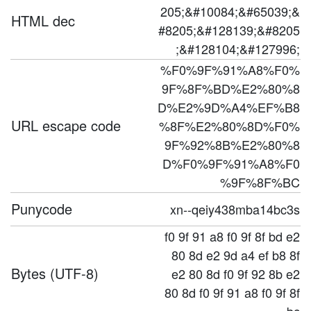
205;&#10084;&#65039;&
HTML dec
#8205;&#128139;&#8205
;&#128104;&#127996;
%F0%9F%91%A8%F0%
9F%8F%BD%E2%80%8
D%E2%9D%A4%EF%B8
URL escape code
%8F%E2%80%8D%F0%
9F%92%8B%E2%80%8
D%F0%9F%91%A8%F0
%9F%8F%BC
Punycode
xn--qeiy438mba14bc3s
f0 9f 91 a8 f0 9f 8f bd e2
80 8d e2 9d a4 ef b8 8f
Bytes (UTF-8)
e2 80 8d f0 9f 92 8b e2
80 8d f0 9f 91 a8 f0 9f 8f