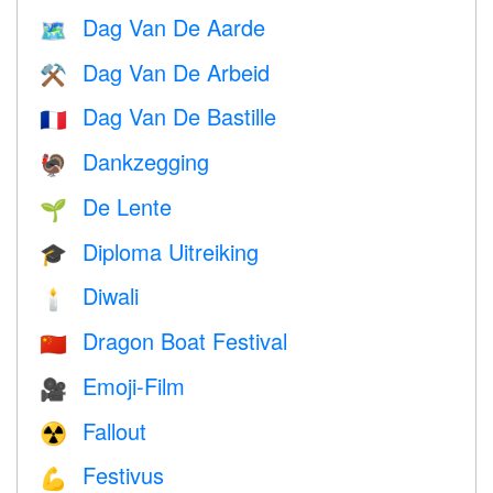
Dag Van De Aarde
🗺️
Dag Van De Arbeid
⚒️
Dag Van De Bastille
🇫🇷
Dankzegging
🦃
De Lente
🌱
Diploma Uitreiking
🎓
Diwali
🕯
Dragon Boat Festival
🇨🇳
Emoji-Film
🎥
Fallout
☢️
Festivus
💪