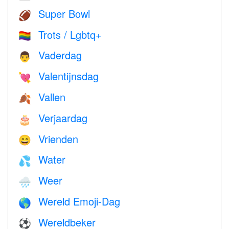
Super Bowl
🏈
Trots / Lgbtq+
🏳️‍🌈
Vaderdag
👨
Valentijnsdag
💘
Vallen
🍂
Verjaardag
🎂
Vrienden
😄
Water
💦
Weer
🌧
Wereld Emoji-Dag
🌎
Wereldbeker
⚽