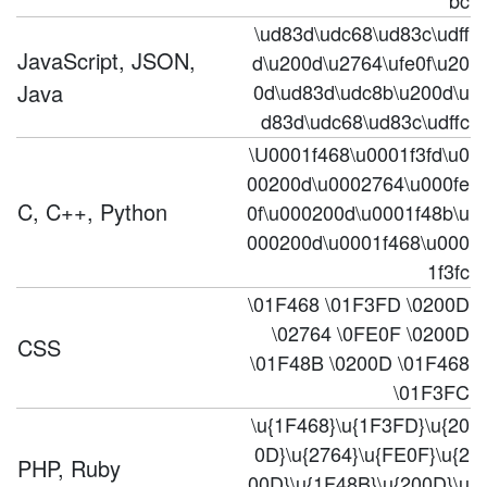
bc
\ud83d\udc68\ud83c\udff
JavaScript, JSON,
d\u200d\u2764\ufe0f\u20
Java
0d\ud83d\udc8b\u200d\u
d83d\udc68\ud83c\udffc
\U0001f468\u0001f3fd\u0
00200d\u0002764\u000fe
C, C++, Python
0f\u000200d\u0001f48b\u
000200d\u0001f468\u000
1f3fc
\01F468 \01F3FD \0200D
\02764 \0FE0F \0200D
CSS
\01F48B \0200D \01F468
\01F3FC
\u{1F468}\u{1F3FD}\u{20
0D}\u{2764}\u{FE0F}\u{2
PHP, Ruby
00D}\u{1F48B}\u{200D}\u