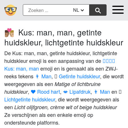
NL
Kus: man, man, getinte
👨🏽‍❤️‍💋‍👨🏼
huidskleur, lichtgetinte huidskleur
De Kus: man, man, getinte huidskleur, lichtgetinte
huidskleur emoji is een aanpassing van de
👨‍❤️‍💋‍👨
Kus: man, man
emoji en is gemaakt als een ZWJ-
reeks tekens
👨 Man
,
🏽 Getinte huidskleur
, die wordt
weergegeven als een
Matige of lichtbruine
,
❤️ Rood hart
,
💋 Lipafdruk
,
👨 Man
en
huidskleur
Lichtgetinte huidskleur
, die wordt weergegeven als
een
Licht olijfgroen, crème wit of beige huidskleur
Ze verschijnen als een enkele emoji op
ondersteunde platforms.