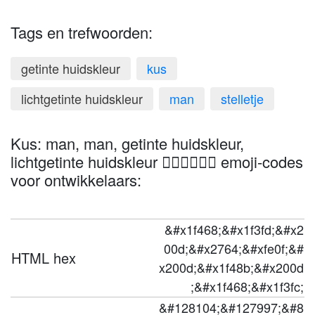
Tags en trefwoorden:
getinte huidskleur
kus
lichtgetinte huidskleur
man
stelletje
Kus: man, man, getinte huidskleur,
lichtgetinte huidskleur 👨🏽‍❤️‍💋‍👨🏼 emoji-codes
voor ontwikkelaars:
&#x1f468;&#x1f3fd;&#x2
00d;&#x2764;&#xfe0f;&#
HTML hex
x200d;&#x1f48b;&#x200d
;&#x1f468;&#x1f3fc;
&#128104;&#127997;&#8