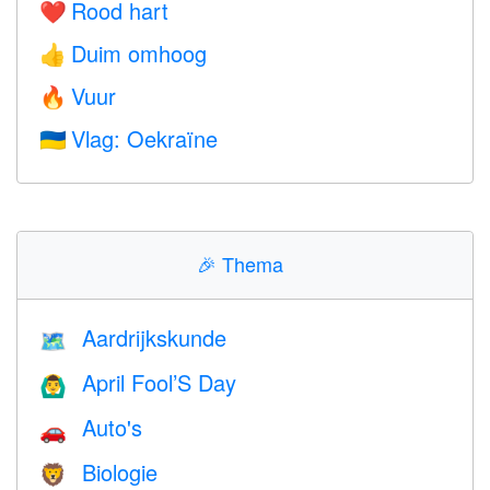
Rood hart
❤️
Duim omhoog
👍
Vuur
🔥
Vlag: Oekraïne
🇺🇦
🎉
Thema
Aardrijkskunde
🗺
April Fool’S Day
🙆‍♂️
Auto's
🚗
Biologie
🦁