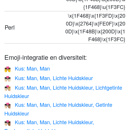
{1F468}\u{1F3FC}
\x{1F468}\x{1F3FD}\x{20
0D}\x{2764}\x{FE0F}\x{20
Perl
0D}\x{1F48B}\x{200D}\x{1
F468}\x{1F3FC}
Emoji-integratie en diversiteit:
Kus: Man, Man
👨‍❤️‍💋‍👨
Kus: Man, Man, Lichte Huidskleur
👨🏻‍❤️‍💋‍👨🏻
Kus: Man, Man, Lichte Huidskleur, Lichtgetinte
👨🏻‍❤️‍💋‍👨🏼
Huidskleur
Kus: Man, Man, Lichte Huidskleur, Getinte
👨🏻‍❤️‍💋‍👨🏽
Huidskleur
Kus: Man, Man, Lichte Huidskleur,
👨🏻‍❤️‍💋‍👨🏾