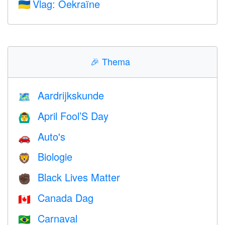
Vlag: Oekraïne
🇺🇦
🎉
Thema
Aardrijkskunde
🗺
April Fool’S Day
🙆‍♂️
Auto's
🚗
Biologie
🦁
Black Lives Matter
✊🏿
Canada Dag
🇨🇦
Carnaval
🇧🇷