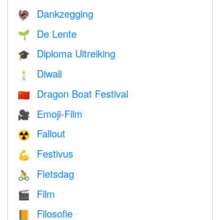
Dankzegging
🦃
De Lente
🌱
Diploma Uitreiking
🎓
Diwali
🕯
Dragon Boat Festival
🇨🇳
Emoji-Film
🎥
Fallout
☢️
Festivus
💪
Fietsdag
🚴
Film
🎬
Filosofie
📙