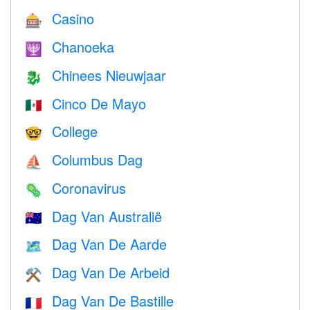
Casino
🎰
Chanoeka
🕎
Chinees Nieuwjaar
🐉
Cinco De Mayo
🇲🇽
College
🤓
Columbus Dag
⛵️
Coronavirus
🦠
Dag Van Australië
🇦🇺
Dag Van De Aarde
🗺️
Dag Van De Arbeid
⚒️
Dag Van De Bastille
🇫🇷