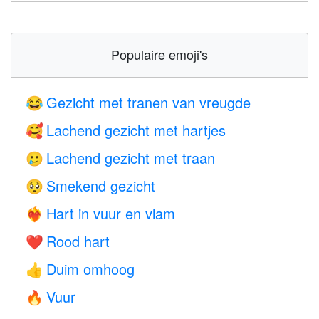
Populaire emoji's
Gezicht met tranen van vreugde
😂
Lachend gezicht met hartjes
🥰
Lachend gezicht met traan
🥲
Smekend gezicht
🥺
Hart in vuur en vlam
❤️‍🔥
Rood hart
❤️
Duim omhoog
👍
Vuur
🔥