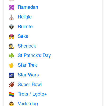
Ramadan
☪️
Religie
⛪️
Ruimte
👽
Seks
💏
Sherlock
🕵️
St Patrick's Day
☘️
Star Trek
🖖
Star Wars
🌌
Super Bowl
🏈
Trots / Lgbtq+
🏳️‍🌈
Vaderdag
👨