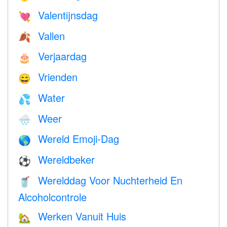
Valentijnsdag
💘
Vallen
🍂
Verjaardag
🎂
Vrienden
😄
Water
💦
Weer
🌧
Wereld Emoji-Dag
🌎
Wereldbeker
⚽
Werelddag Voor Nuchterheid En
🥤
Alcoholcontrole
Werken Vanuit Huis
🏡