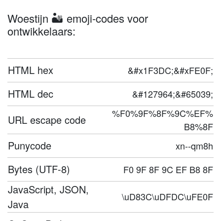
Woestijn 🏜️ emoji-codes voor
ontwikkelaars:
HTML hex
&#x1F3DC;&#xFE0F;
HTML dec
&#127964;&#65039;
%F0%9F%8F%9C%EF%
URL escape code
B8%8F
Punycode
xn--qm8h
Bytes (UTF-8)
F0 9F 8F 9C EF B8 8F
JavaScript, JSON,
\uD83C\uDFDC\uFE0F
Java