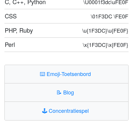
C, C++, Python
\U0001f3dc\uFE0F
CSS
\01F3DC \FE0F
PHP, Ruby
\u{1F3DC}\u{FE0F}
Perl
\x{1F3DC}\x{FE0F}
⌨️
Emoji-Toetsenbord
📝
Blog
🕹️
Concentratiespel