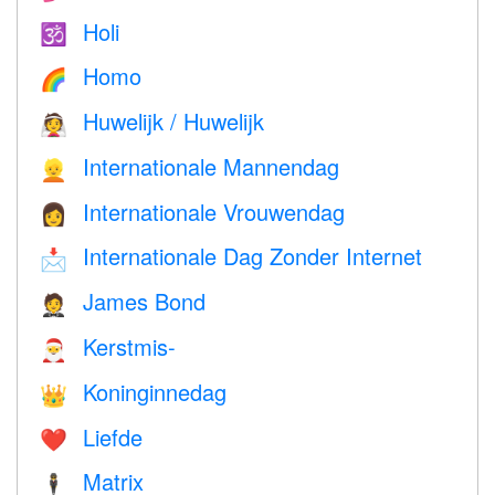
Holi
🕉
Homo
🌈
Huwelijk / Huwelijk
👰
Internationale Mannendag
👱
Internationale Vrouwendag
👩
Internationale Dag Zonder Internet
📩
James Bond
🤵
Kerstmis-
🎅
Koninginnedag
👑
Liefde
❤️️
Matrix
🕴️