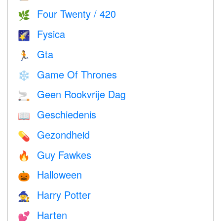
Four Twenty / 420
🌿
Fysica
🌠
Gta
🏃
Game Of Thrones
❄️
Geen Rookvrije Dag
🚬
Geschiedenis
📖
Gezondheid
💊
Guy Fawkes
🔥
Halloween
🎃
Harry Potter
🧙
Harten
💕