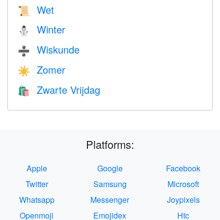
Wet
📜
Winter
⛄
Wiskunde
➗
Zomer
☀️
Zwarte Vrijdag
🛍
Platforms:
Apple
Google
Facebook
Twitter
Samsung
Microsoft
Whatsapp
Messenger
Joypixels
Openmoji
Emojidex
Htc