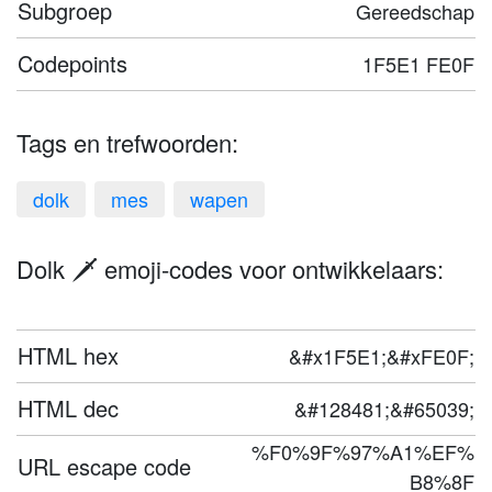
Subgroep
Gereedschap
Codepoints
1F5E1 FE0F
Tags en trefwoorden:
dolk
mes
wapen
Dolk 🗡️ emoji-codes voor ontwikkelaars:
HTML hex
&#x1F5E1;&#xFE0F;
HTML dec
&#128481;&#65039;
%F0%9F%97%A1%EF%
URL escape code
B8%8F