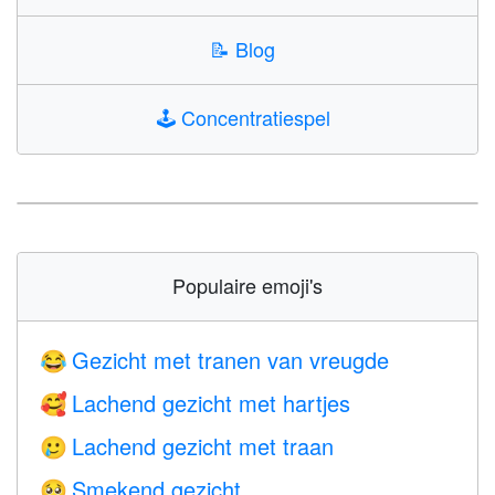
📝
Blog
🕹️
Concentratiespel
Populaire emoji's
Gezicht met tranen van vreugde
😂
Lachend gezicht met hartjes
🥰
Lachend gezicht met traan
🥲
Smekend gezicht
🥺