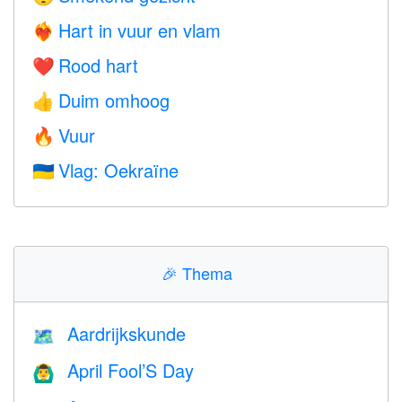
Hart in vuur en vlam
❤️‍🔥
Rood hart
❤️
Duim omhoog
👍
Vuur
🔥
Vlag: Oekraïne
🇺🇦
🎉
Thema
Aardrijkskunde
🗺
April Fool’S Day
🙆‍♂️