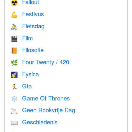
Fallout
☢️
Festivus
💪
Fietsdag
🚴
Film
🎬
Filosofie
📙
Four Twenty / 420
🌿
Fysica
🌠
Gta
🏃
Game Of Thrones
❄️
Geen Rookvrije Dag
🚬
Geschiedenis
📖