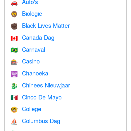
Auto's
🚗
Biologie
🦁
Black Lives Matter
✊🏿
Canada Dag
🇨🇦
Carnaval
🇧🇷
Casino
🎰
Chanoeka
🕎
Chinees Nieuwjaar
🐉
Cinco De Mayo
🇲🇽
College
🤓
Columbus Dag
⛵️