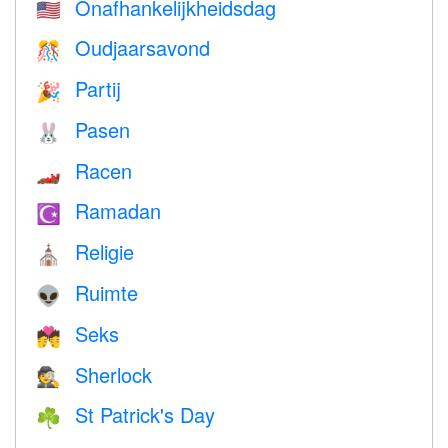
Onafhankelijkheidsdag
🇺🇸
Oudjaarsavond
🎊
Partij
🎉
Pasen
🐰
Racen
🏎
Ramadan
☪️
Religie
⛪️
Ruimte
👽
Seks
💏
Sherlock
🕵️
St Patrick's Day
☘️