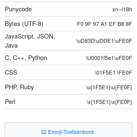
Punycode
xn--i18h
Bytes (UTF-8)
F0 9F 97 A1 EF B8 8F
JavaScript, JSON,
\uD83D\uDDE1\uFE0F
Java
C, C++, Python
\U0001f5e1\uFE0F
CSS
\01F5E1 \FE0F
PHP, Ruby
\u{1F5E1}\u{FE0F}
Perl
\x{1F5E1}\x{FE0F}
⌨️
Emoji-Toetsenbord