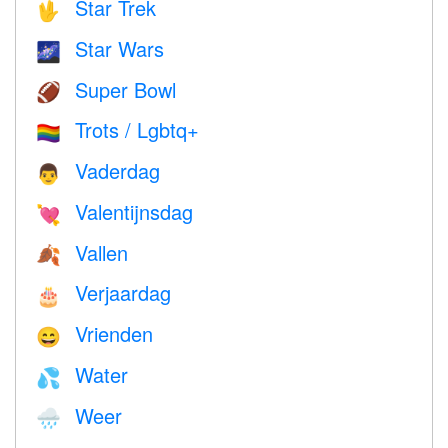
Star Trek
🖖
Star Wars
🌌
Super Bowl
🏈
Trots / Lgbtq+
🏳️‍🌈
Vaderdag
👨
Valentijnsdag
💘
Vallen
🍂
Verjaardag
🎂
Vrienden
😄
Water
💦
Weer
🌧