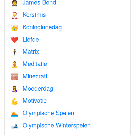
James Bond
🤵
Kerstmis-
🎅
Koninginnedag
👑
Liefde
❤️️
Matrix
🕴️
Meditatie
🧘
Minecraft
🧱
Moederdag
🤱
Motivatie
💪
Olympische Spelen
🏊
Olympische Winterspelen
🎿