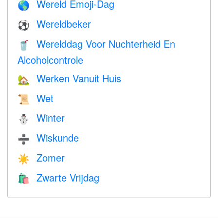
Wereld Emoji-Dag
🌎
Wereldbeker
⚽
Werelddag Voor Nuchterheid En
🥤
Alcoholcontrole
Werken Vanuit Huis
🏡
Wet
📜
Winter
⛄
Wiskunde
➗
Zomer
☀️
Zwarte Vrijdag
🛍