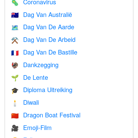
Coronavirus
🦠
Dag Van Australië
🇦🇺
Dag Van De Aarde
🗺️
Dag Van De Arbeid
⚒️
Dag Van De Bastille
🇫🇷
Dankzegging
🦃
De Lente
🌱
Diploma Uitreiking
🎓
Diwali
🕯
Dragon Boat Festival
🇨🇳
Emoji-Film
🎥