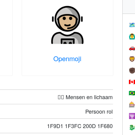

🙆‍♂

Openmoji

✊
🇨
🇧
🤦‍♀️ Mensen en lichaam

Persoon rol

1F9D1 1F3FC 200D 1F680
