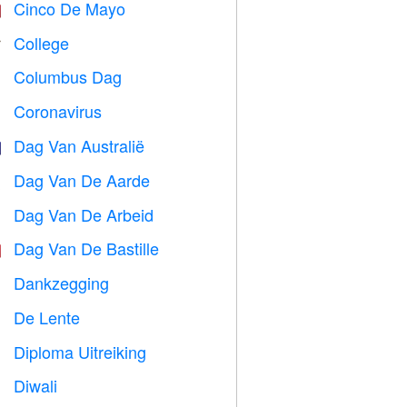
Cinco De Mayo

College

Columbus Dag
️
Coronavirus

Dag Van Australië

Dag Van De Aarde
️
Dag Van De Arbeid
️
Dag Van De Bastille

Dankzegging

De Lente

Diploma Uitreiking

Diwali
