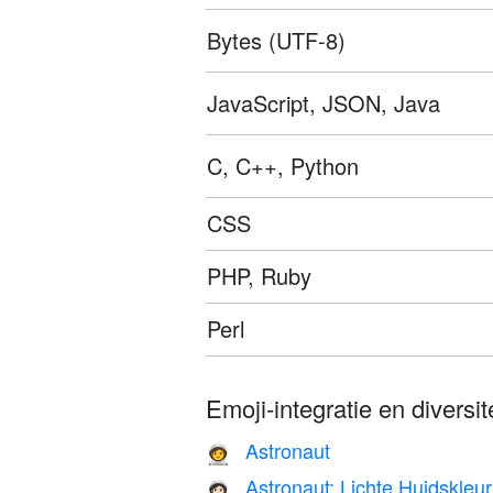
Bytes (UTF-8)
JavaScript, JSON, Java
C, C++, Python
CSS
PHP, Ruby
Perl
Emoji-integratie en diversite
Astronaut
🧑‍🚀
Astronaut: Lichte Huidskleur
🧑🏻‍🚀