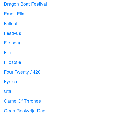
Dragon Boat Festival

Emoji-Film

Fallout
️
Festivus

Fietsdag

Film

Filosofie

Four Twenty / 420

Fysica

Gta

Game Of Thrones
️
Geen Rookvrije Dag
