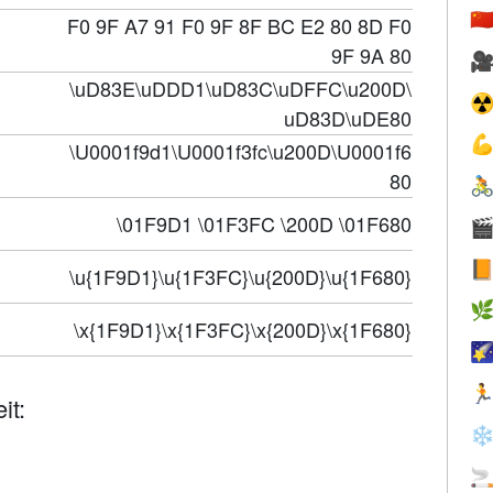
🇨
F0 9F A7 91 F0 9F 8F BC E2 80 8D F0
9F 9A 80

\uD83E\uDDD1\uD83C\uDFFC\u200D\
☢
uD83D\uDE80

\U0001f9d1\U0001f3fc\u200D\U0001f6
80

\01F9D1 \01F3FC \200D \01F680


\u{1F9D1}\u{1F3FC}\u{200D}\u{1F680}

\x{1F9D1}\x{1F3FC}\x{200D}\x{1F680}


it:
❄
