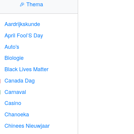
🎉
Thema
Aardrijkskunde

April Fool’S Day
️
Auto's

Biologie

Black Lives Matter

Canada Dag

Carnaval

Casino

Chanoeka

Chinees Nieuwjaar
