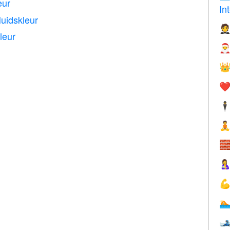
eur
In
uidskleur

leur


❤️
🕴





