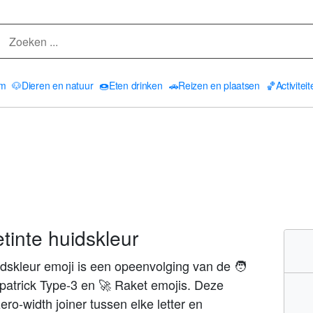
am
🐶
Dieren en natuur
🍩
Eten drinken
🚗
Reizen en plaatsen
🏀
Activitei
etinte huidskleur
dskleur emoji is een opeenvolging van de 🧑
zpatrick Type-3 en 🚀 Raket emojis. Deze
o-width joiner tussen elke letter en