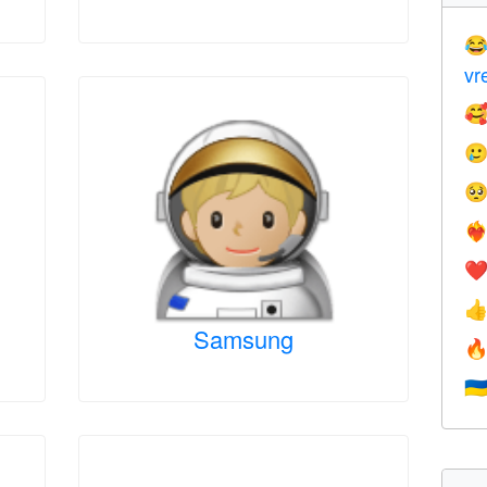

vr



❤️‍
❤

Samsung

🇺