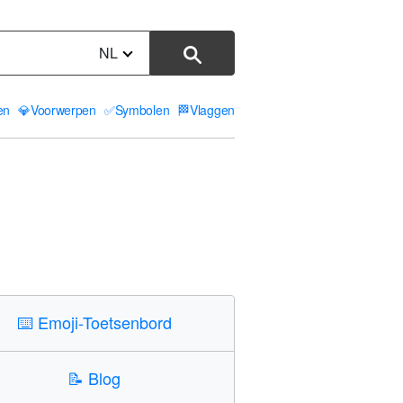
NL
ten
💎
Voorwerpen
✅
Symbolen
🏁
Vlaggen
⌨️
Emoji-Toetsenbord
📝
Blog