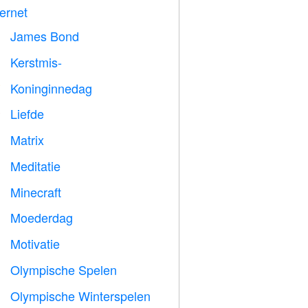
ternet
James Bond

Kerstmis-

Koninginnedag

Liefde
️
Matrix
️
Meditatie

Minecraft

Moederdag

Motivatie

Olympische Spelen

Olympische Winterspelen
