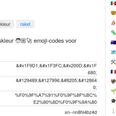
🇲

⛵
skleur
raket

dskleur 🧑🏼‍🚀 emoji-codes voor
🇦
🗺
⚒
&#x1F9D1;&#x1F3FC;&#x200D;&#x1F
680;
🇫
&#129489;&#127996;&#8205;&#12864

0;

%F0%9F%A7%91%F0%9F%8F%BC%

E2%80%8D%F0%9F%9A%80

xn--nn8hi4bz4d