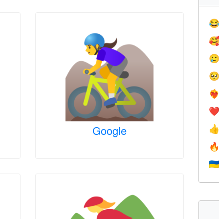




❤️‍
❤
Google


🇺