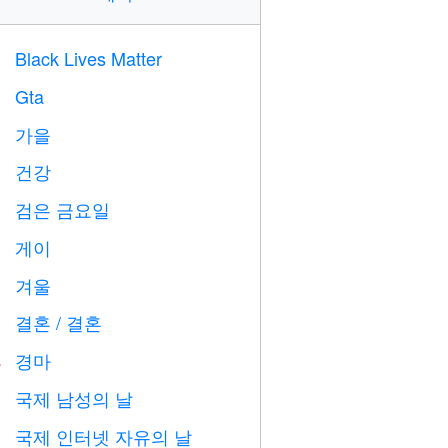
Black Lives Matter

Gta

가을

건강

검은 금요일

게이

겨울
⛄
결혼 / 결혼

경마

국제 남성의 날

국제 인터넷 자유의 날
