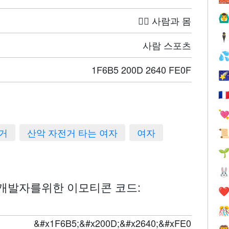
🙆‍♂
🤦‍♀️ 사람과 몸
🕴
사람 스포츠

1F6B5 200D 2640 FE0F

🇫

거
산악 자전거 타는 여자
여자



♀️ 개발자를위한 이모티콘 코드:
❤️

&#x1F6B5;&#x200D;&#x2640;&#xFE0