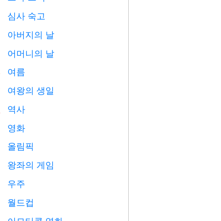
심사 숙고

아버지의 날

어머니의 날

여름
️
여왕의 생일

역사

영화

올림픽

왕좌의 게임
️
우주

월드컵
⚽
이모티콘 영화