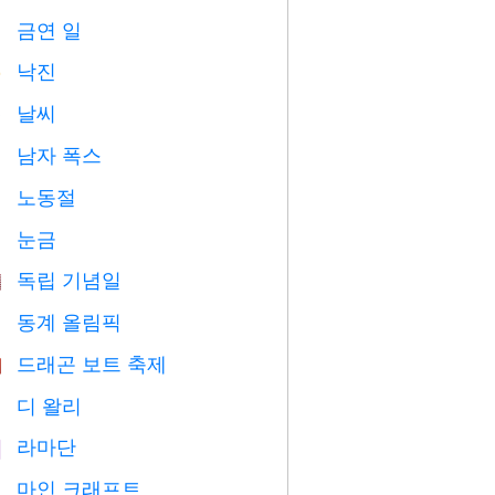
금연 일

낙진
️
날씨

남자 폭스

노동절
️
눈금

독립 기념일

동계 올림픽

드래곤 보트 축제

디 왈리

라마단
️
마인 크래프트
