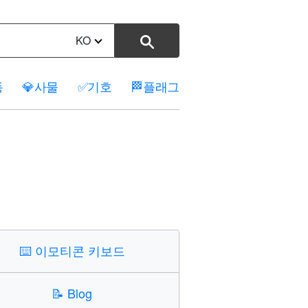
KO
동
💎
사물
✅
기호
🏁
플래그
⌨️
이모티콘 키보드
📝
Blog