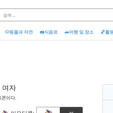
🐶
동물과 자연
🍩
식음료
🚗
여행 및 장소
🏀
활
 여자
티콘이다.
기
이모티콘: