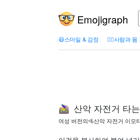
Emojigraph
😃
스마일 & 감정
🤦‍♀️
사람과 몸
산악 자전거 타는
🚵‍♀️
여성 버전의🚵산악 자전거 이모
이것을 복사하여 붙여 넣