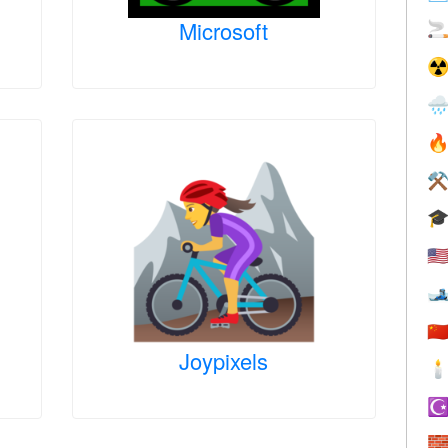
Microsoft

☢


⚒

🇺

🇨
Joypixels

☪
