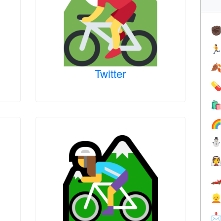
✊


Twitter






