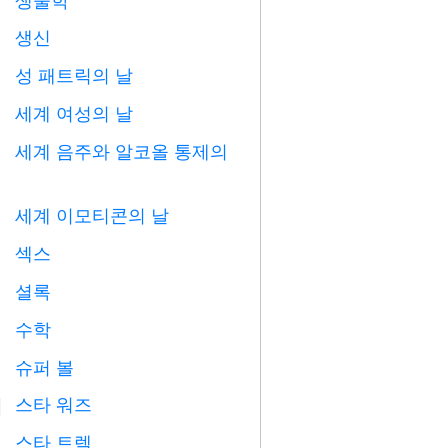

생신

성 패트릭의 날
️
세계 여성의 날

세계 음주와 알코올 통제의

세계 이모티콘의 날

섹스

셜록
️
수학
➗
슈퍼 볼

스타 워즈

스타 트렉
