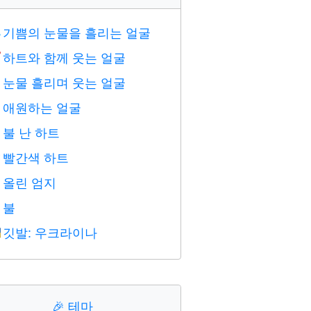
기쁨의 눈물을 흘리는 얼굴

하트와 함께 웃는 얼굴

눈물 흘리며 웃는 얼굴

애원하는 얼굴

불 난 하트

빨간색 하트
️
올린 엄지

불

깃발: 우크라이나

🎉
테마