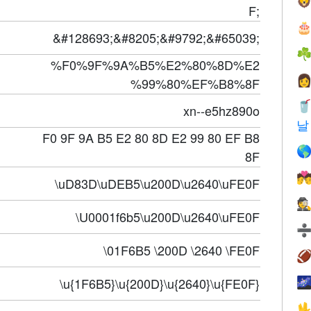

F;

&#128693;&#8205;&#9792;&#65039;
☘
%F0%9F%9A%B5%E2%80%8D%E2

%99%80%EF%B8%8F

xn--e5hz890o
날
F0 9F 9A B5 E2 80 8D E2 99 80 EF B8

8F

\uD83D\uDEB5\u200D\u2640\uFE0F
🕵
\U0001f6b5\u200D\u2640\uFE0F
\01F6B5 \200D \2640 \FE0F

\u{1F6B5}\u{200D}\u{2640}\u{FE0F}

