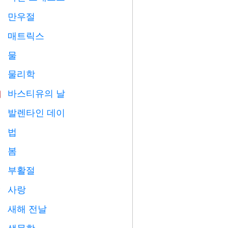
만우절
️
매트릭스
️
물

물리학

바스티유의 날

발렌타인 데이

법

봄

부활절

사랑
️
새해 전날

생물학