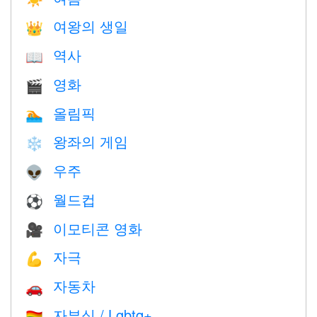
여왕의 생일
👑
역사
📖
영화
🎬
올림픽
🏊
왕좌의 게임
❄️
우주
👽
월드컵
⚽
이모티콘 영화
🎥
자극
💪
자동차
🚗
자부심 / Lgbtq+
🏳️‍🌈