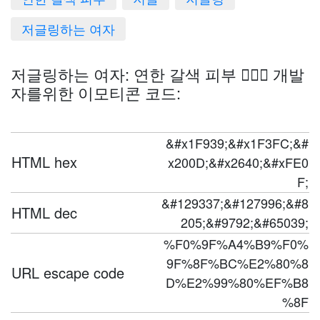
저글링하는 여자
저글링하는 여자: 연한 갈색 피부 🤹🏼‍♀️ 개발
자를위한 이모티콘 코드:
&#x1F939;&#x1F3FC;&#
HTML hex
x200D;&#x2640;&#xFE0
F;
&#129337;&#127996;&#8
HTML dec
205;&#9792;&#65039;
%F0%9F%A4%B9%F0%
9F%8F%BC%E2%80%8
URL escape code
D%E2%99%80%EF%B8
%8F