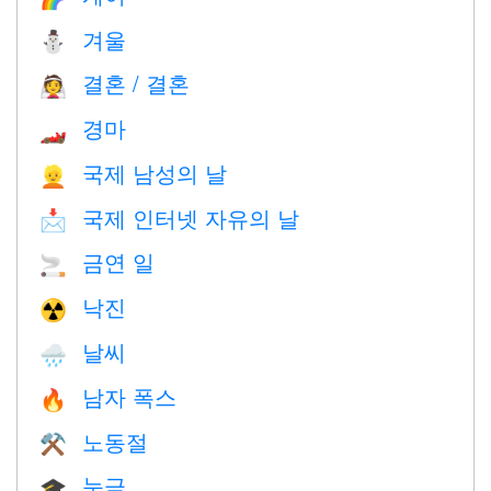
겨울
⛄
결혼 / 결혼
👰
경마
🏎
국제 남성의 날
👱
국제 인터넷 자유의 날
📩
금연 일
🚬
낙진
☢️
날씨
🌧
남자 폭스
🔥
노동절
⚒️
눈금
🎓