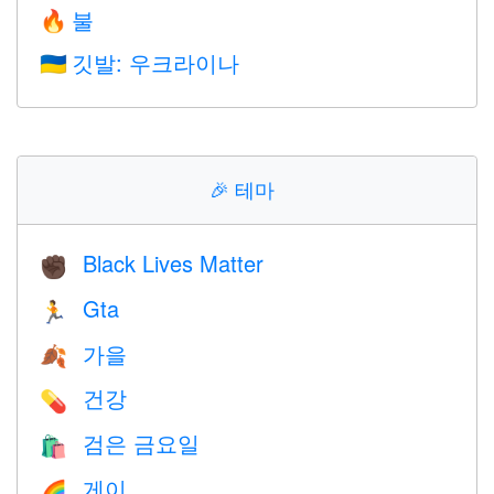
불
🔥
깃발: 우크라이나
🇺🇦
🎉
테마
Black Lives Matter
✊🏿
Gta
🏃
가을
🍂
건강
💊
검은 금요일
🛍
게이
🌈