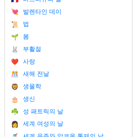
발렌타인 데이
💘
법
📜
봄
🌱
부활절
🐰
사랑
❤️️
새해 전날
🎊
생물학
🦁
생신
🎂
성 패트릭의 날
☘️
세계 여성의 날
👩
세계 음주와 알코올 통제의 날
🥤