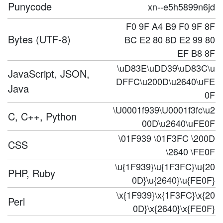
Punycode
xn--e5h5899n6jd
F0 9F A4 B9 F0 9F 8F
Bytes (UTF-8)
BC E2 80 8D E2 99 80
EF B8 8F
\uD83E\uDD39\uD83C\u
JavaScript, JSON,
DFFC\u200D\u2640\uFE
Java
0F
\U0001f939\U0001f3fc\u2
C, C++, Python
00D\u2640\uFE0F
\01F939 \01F3FC \200D
CSS
\2640 \FE0F
\u{1F939}\u{1F3FC}\u{20
PHP, Ruby
0D}\u{2640}\u{FE0F}
\x{1F939}\x{1F3FC}\x{20
Perl
0D}\x{2640}\x{FE0F}