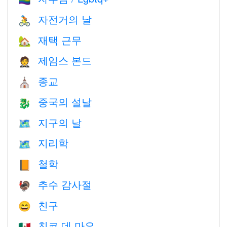
자전거의 날
🚴
재택 근무
🏡
제임스 본드
🤵
종교
⛪️
중국의 설날
🐉
지구의 날
🗺️
지리학
🗺
철학
📙
추수 감사절
🦃
친구
😄
친코 데 마요