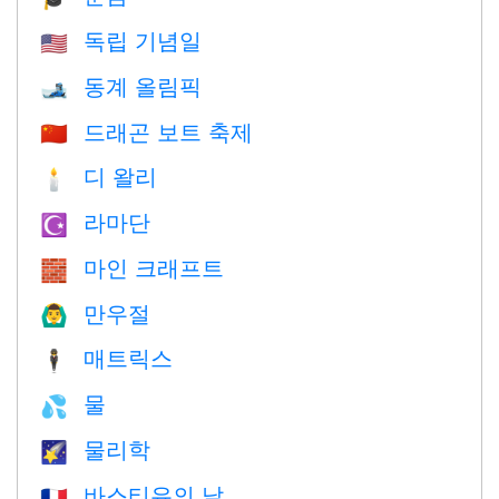
독립 기념일
🇺🇸
동계 올림픽
🎿
드래곤 보트 축제
🇨🇳
디 왈리
🕯
라마단
☪️
마인 크래프트
🧱
만우절
🙆‍♂️
매트릭스
🕴️
물
💦
물리학
🌠
바스티유의 날
🇫🇷