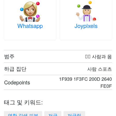
Whatsapp
Joypixels
범주
🤦‍♀️ 사람과 몸
하급 집단
사람 스포츠
1F939 1F3FC 200D 2640
Codepoints
FE0F
태그 및 키워드:
연한 갈색 피부
저글
저글링