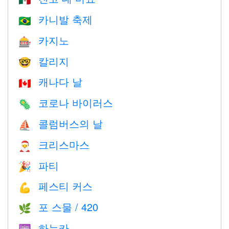
🇲🇽
카니발 축제
🇧🇷
카지노
🎰
칼리지
🤓
캐나다 날
🇨🇦
코로나 바이러스
🦠
콜럼버스의 날
⛵️
크리스마스
🎅
파티
🎉
페스티 커스
💪
포 스물 / 420
🌿
하누카