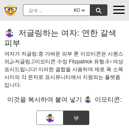
KO
저글링하는 여자: 연한 갈색
🤹🏼‍♀️
피부
여자가 저글링:중 가벼운 피부 톤 이모티콘은 시퀀스
의🤹저글링,🏼이모티콘 수정 Fitzpatrick 유형-3♀여성
표시드립니다! 이러한 결합을 사용하여 제로 폭 소목
사이의 각 문자로 표시뮤니티에서 지원되는 플랫폼
입니다.
이것을 복사하여 붙여 넣기
이모티콘:
🤹🏼‍♀️
부