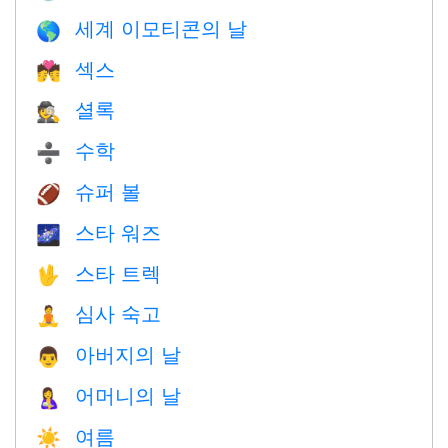
세계 이모티콘의 날
🌎
섹스
💏
셜록
🕵️
수학
➗
슈퍼 볼
🏈
스타 워즈
🌌
스타 트렉
🖖
심사 숙고
🧘
아버지의 날
👨
어머니의 날
🤱
여름
☀️