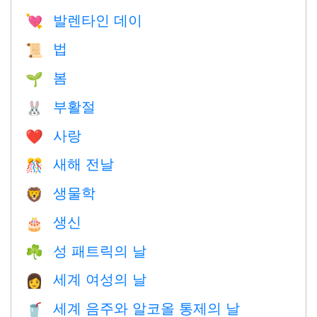
발렌타인 데이
💘
법
📜
봄
🌱
부활절
🐰
사랑
❤️️
새해 전날
🎊
생물학
🦁
생신
🎂
성 패트릭의 날
☘️
세계 여성의 날
👩
세계 음주와 알코올 통제의 날
🥤