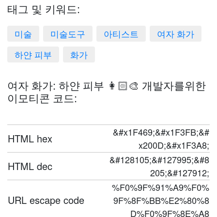
태그 및 키워드:
미술
미술도구
아티스트
여자 화가
하얀 피부
화가
여자 화가: 하얀 피부 👩🏻‍🎨 개발자를위한
이모티콘 코드:
&#x1F469;&#x1F3FB;&#
HTML hex
x200D;&#x1F3A8;
&#128105;&#127995;&#8
HTML dec
205;&#127912;
%F0%9F%91%A9%F0%
URL escape code
9F%8F%BB%E2%80%8
D%F0%9F%8E%A8