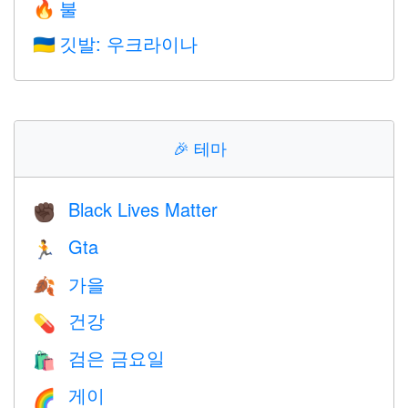
불
🔥
깃발: 우크라이나
🇺🇦
🎉
테마
Black Lives Matter
✊🏿
Gta
🏃
가을
🍂
건강
💊
검은 금요일
🛍
게이
🌈