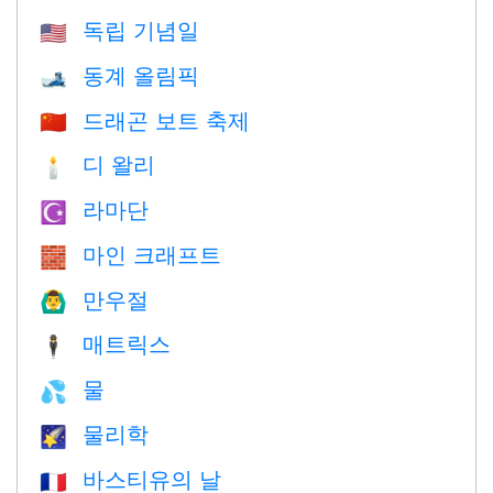
독립 기념일
🇺🇸
동계 올림픽
🎿
드래곤 보트 축제
🇨🇳
디 왈리
🕯
라마단
☪️
마인 크래프트
🧱
만우절
🙆‍♂️
매트릭스
🕴️
물
💦
물리학
🌠
바스티유의 날
🇫🇷