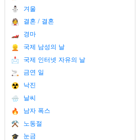
겨울
⛄
결혼 / 결혼
👰
경마
🏎
국제 남성의 날
👱
국제 인터넷 자유의 날
📩
금연 일
🚬
낙진
☢️
날씨
🌧
남자 폭스
🔥
노동절
⚒️
눈금
🎓