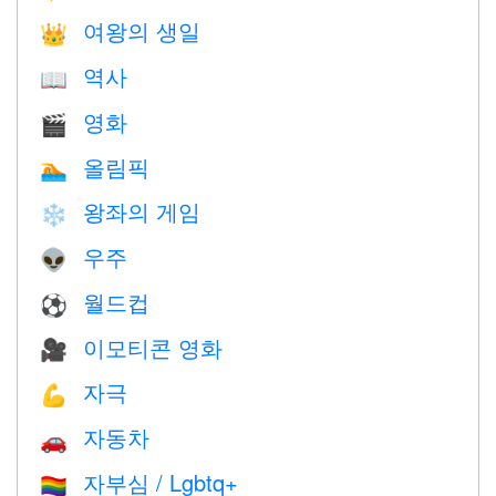
여왕의 생일
👑
역사
📖
영화
🎬
올림픽
🏊
왕좌의 게임
❄️
우주
👽
월드컵
⚽
이모티콘 영화
🎥
자극
💪
자동차
🚗
자부심 / Lgbtq+
🏳️‍🌈