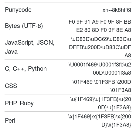
Punycode
xn--8k8hff6l
F0 9F 91 A9 F0 9F 8F BB
Bytes (UTF-8)
E2 80 8D F0 9F 8E A8
\uD83D\uDC69\uD83C\u
JavaScript, JSON,
DFFB\u200D\uD83C\uDF
Java
A8
\U0001f469\U0001f3fb\u2
C, C++, Python
00D\U0001f3a8
\01F469 \01F3FB \200D
CSS
\01F3A8
\u{1F469}\u{1F3FB}\u{20
PHP, Ruby
0D}\u{1F3A8}
\x{1F469}\x{1F3FB}\x{200
Perl
D}\x{1F3A8}