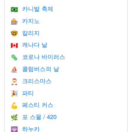
카니발 축제
🇧🇷
카지노
🎰
칼리지
🤓
캐나다 날
🇨🇦
코로나 바이러스
🦠
콜럼버스의 날
⛵️
크리스마스
🎅
파티
🎉
페스티 커스
💪
포 스물 / 420
🌿
하누카
🕎