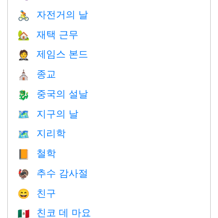
자전거의 날
🚴
재택 근무
🏡
제임스 본드
🤵
종교
⛪️
중국의 설날
🐉
지구의 날
🗺️
지리학
🗺
철학
📙
추수 감사절
🦃
친구
😄
친코 데 마요
🇲🇽