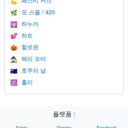
페스티 커스
💪
포 스물 / 420
🌿
하누카
🕎
하트
💕
할로윈
🎃
해리 포터
🧙
호주의 날
🇦🇺
홀리
🕉
플랫폼 :
Apple
Google
Facebook