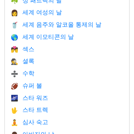
☘️
세계 여성의 날
👩
세계 음주와 알코올 통제의 날
🥤
세계 이모티콘의 날
🌎
섹스
💏
셜록
🕵️
수학
➗
슈퍼 볼
🏈
스타 워즈
🌌
스타 트렉
🖖
심사 숙고
🧘
아버지의 날