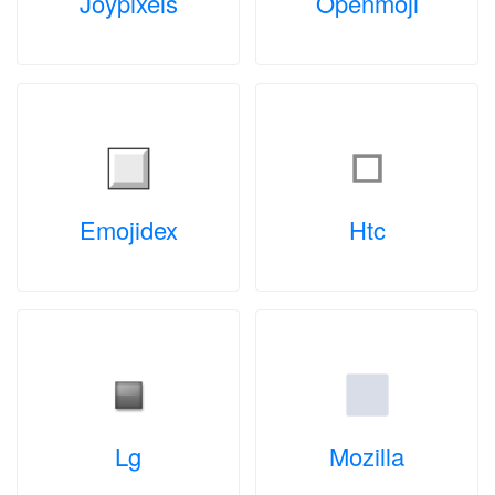
Joypixels
Openmoji
Emojidex
Htc
Lg
Mozilla