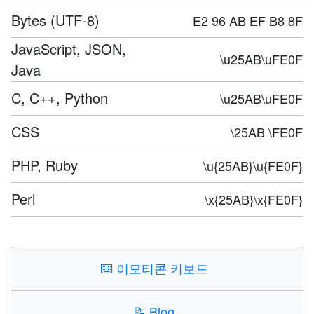
Bytes (UTF-8)
E2 96 AB EF B8 8F
JavaScript, JSON,
\u25AB\uFE0F
Java
C, C++, Python
\u25AB\uFE0F
CSS
\25AB \FE0F
PHP, Ruby
\u{25AB}\u{FE0F}
Perl
\x{25AB}\x{FE0F}
⌨️
이모티콘 키보드
📝
Blog