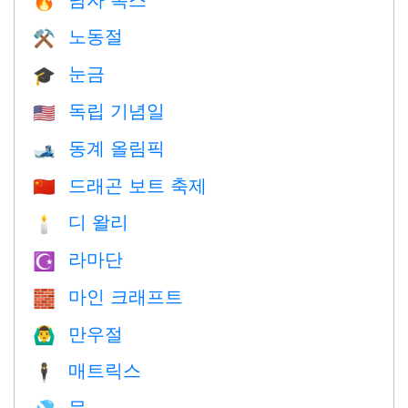
🔥
노동절
⚒️
눈금
🎓
독립 기념일
🇺🇸
동계 올림픽
🎿
드래곤 보트 축제
🇨🇳
디 왈리
🕯
라마단
☪️
마인 크래프트
🧱
만우절
🙆‍♂️
매트릭스
🕴️
물