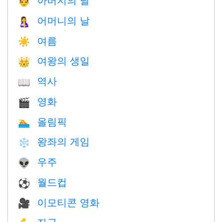
👨
어머니의 날
🤱
여름
☀️
여왕의 생일
👑
역사
📖
영화
🎬
올림픽
🏊
왕좌의 게임
❄️
우주
👽
월드컵
⚽
이모티콘 영화
🎥
자극