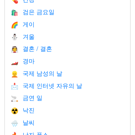
💊
검은 금요일
🛍
게이
🌈
겨울
⛄
결혼 / 결혼
👰
경마
🏎
국제 남성의 날
👱
국제 인터넷 자유의 날
📩
금연 일
🚬
낙진
☢️
날씨
🌧
남자 폭스