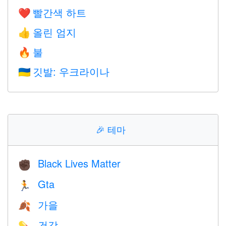
빨간색 하트
❤️
올린 엄지
👍
불
🔥
깃발: 우크라이나
🇺🇦
🎉
테마
Black Lives Matter
✊🏿
Gta
🏃
가을
🍂
건강