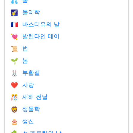
💦
물리학
🌠
바스티유의 날
🇫🇷
발렌타인 데이
💘
법
📜
봄
🌱
부활절
🐰
사랑
❤️️
새해 전날
🎊
생물학
🦁
생신
🎂
성 패트릭의 날