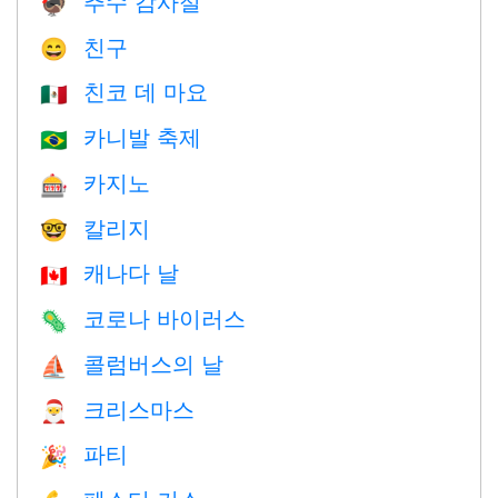
추수 감사절
🦃
친구
😄
친코 데 마요
🇲🇽
카니발 축제
🇧🇷
카지노
🎰
칼리지
🤓
캐나다 날
🇨🇦
코로나 바이러스
🦠
콜럼버스의 날
⛵️
크리스마스
🎅
파티
🎉