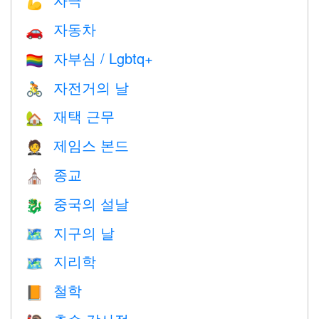
💪
자동차
🚗
자부심 / Lgbtq+
🏳️‍🌈
자전거의 날
🚴
재택 근무
🏡
제임스 본드
🤵
종교
⛪️
중국의 설날
🐉
지구의 날
🗺️
지리학
🗺
철학
📙