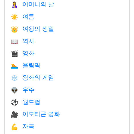
어머니의 날
🤱
여름
☀️
여왕의 생일
👑
역사
📖
영화
🎬
올림픽
🏊
왕좌의 게임
❄️
우주
👽
월드컵
⚽
이모티콘 영화
🎥
자극
💪