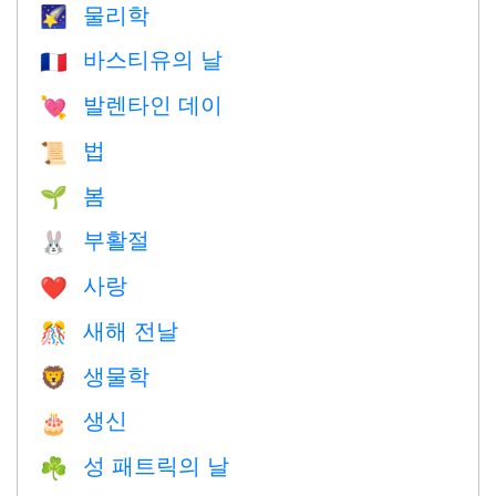
물리학
🌠
바스티유의 날
🇫🇷
발렌타인 데이
💘
법
📜
봄
🌱
부활절
🐰
사랑
❤️️
새해 전날
🎊
생물학
🦁
생신
🎂
성 패트릭의 날
☘️