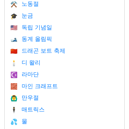
노동절
⚒️
눈금
🎓
독립 기념일
🇺🇸
동계 올림픽
🎿
드래곤 보트 축제
🇨🇳
디 왈리
🕯
라마단
☪️
마인 크래프트
🧱
만우절
🙆‍♂️
매트릭스
🕴️
물
💦