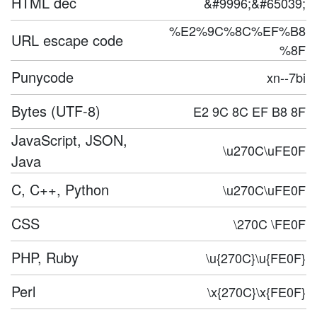
HTML dec
&#9996;&#65039;
%E2%9C%8C%EF%B8
URL escape code
%8F
Punycode
xn--7bi
Bytes (UTF-8)
E2 9C 8C EF B8 8F
JavaScript, JSON,
\u270C\uFE0F
Java
C, C++, Python
\u270C\uFE0F
CSS
\270C \FE0F
PHP, Ruby
\u{270C}\u{FE0F}
Perl
\x{270C}\x{FE0F}