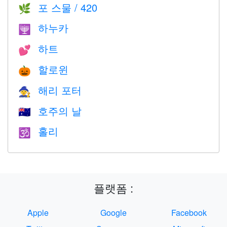
포 스물 / 420
🌿
하누카
🕎
하트
💕
할로윈
🎃
해리 포터
🧙
호주의 날
🇦🇺
홀리
🕉
플랫폼 :
Apple
Google
Facebook