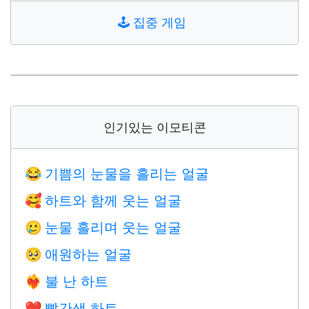
🕹️
집중 게임
인기있는 이모티콘
기쁨의 눈물을 흘리는 얼굴
😂
하트와 함께 웃는 얼굴
🥰
눈물 흘리며 웃는 얼굴
🥲
애원하는 얼굴
🥺
불 난 하트
❤️‍🔥
빨간색 하트
❤️