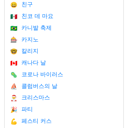
친구
😄
친코 데 마요
🇲🇽
카니발 축제
🇧🇷
카지노
🎰
칼리지
🤓
캐나다 날
🇨🇦
코로나 바이러스
🦠
콜럼버스의 날
⛵️
크리스마스
🎅
파티
🎉
페스티 커스
💪