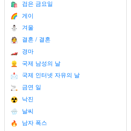
검은 금요일
🛍
게이
🌈
겨울
⛄
결혼 / 결혼
👰
경마
🏎
국제 남성의 날
👱
국제 인터넷 자유의 날
📩
금연 일
🚬
낙진
☢️
날씨
🌧
남자 폭스
🔥