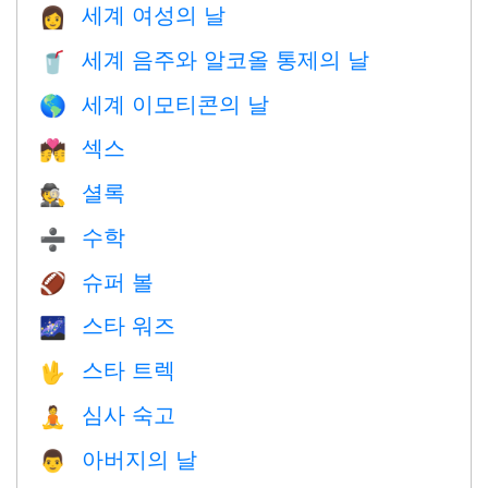
세계 여성의 날
👩
세계 음주와 알코올 통제의 날
🥤
세계 이모티콘의 날
🌎
섹스
💏
셜록
🕵️
수학
➗
슈퍼 볼
🏈
스타 워즈
🌌
스타 트렉
🖖
심사 숙고
🧘
아버지의 날
👨