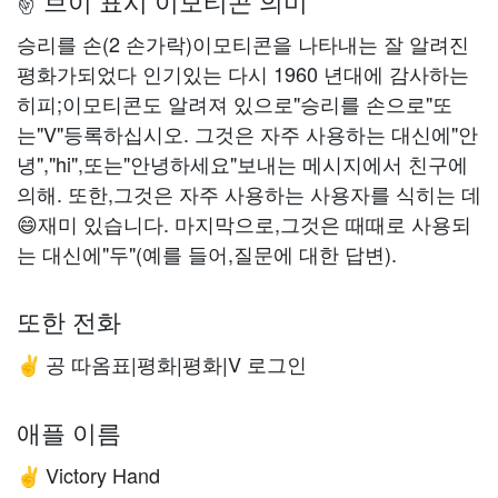
✌️ 브이 표시 이모티콘 의미
승리를 손(2 손가락)이모티콘을 나타내는 잘 알려진
평화가되었다 인기있는 다시 1960 년대에 감사하는
히피;이모티콘도 알려져 있으로"승리를 손으로"또
는"V"등록하십시오. 그것은 자주 사용하는 대신에"안
녕","hi",또는"안녕하세요"보내는 메시지에서 친구에
의해. 또한,그것은 자주 사용하는 사용자를 식히는 데
😄재미 있습니다. 마지막으로,그것은 때때로 사용되
는 대신에"두"(예를 들어,질문에 대한 답변).
또한 전화
공 따옴표|평화|평화|V 로그인
✌️
애플 이름
Victory Hand
✌️