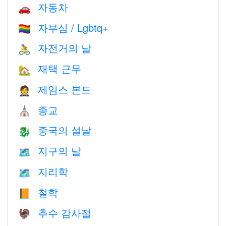
자동차
🚗
자부심 / Lgbtq+
🏳️‍🌈
자전거의 날
🚴
재택 근무
🏡
제임스 본드
🤵
종교
⛪️
중국의 설날
🐉
지구의 날
🗺️
지리학
🗺
철학
📙
추수 감사절
🦃