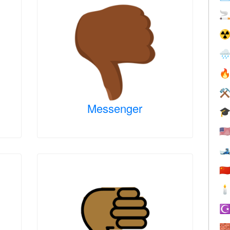

☢


⚒
Messenger

🇺

🇨

☪
