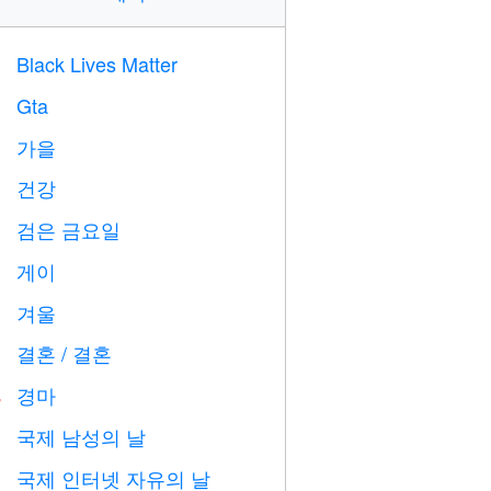
Black Lives Matter

Gta

가을

건강

검은 금요일

게이

겨울
⛄
결혼 / 결혼

경마

국제 남성의 날

국제 인터넷 자유의 날
