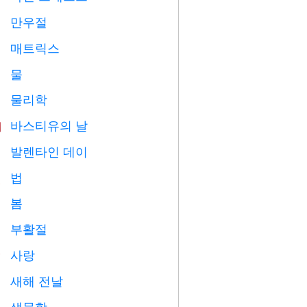
만우절
️
매트릭스
️
물

물리학

바스티유의 날

발렌타인 데이

법

봄

부활절

사랑
️
새해 전날

생물학