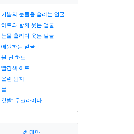
기쁨의 눈물을 흘리는 얼굴

하트와 함께 웃는 얼굴

눈물 흘리며 웃는 얼굴

애원하는 얼굴

불 난 하트

빨간색 하트
️
올린 엄지

불

깃발: 우크라이나

🎉
테마