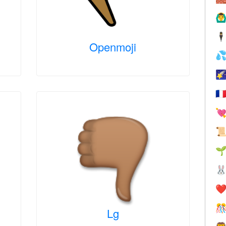
🙆‍♂
🕴
Openmoji


🇫




❤️

Lg