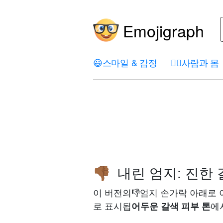
Emojigraph
😃
스마일 & 감정
🤦‍♀️
사람과 몸
내린 엄지: 진한 
👎🏾
이 버전의👎엄지 손가락 아래로 
로 표시됩
에
어두운 갈색 피부 톤