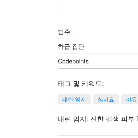
범주
하급 집단
Codepoints
태그 및 키워드:
내린 엄지
싫어요
야유
내린 엄지: 진한 갈색 피부 