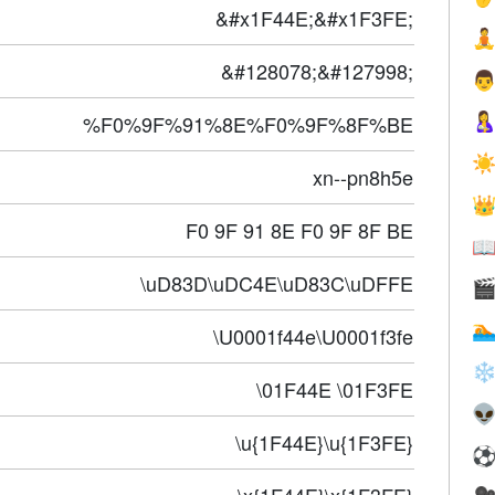
&#x1F44E;&#x1F3FE;

&#128078;&#127998;

%F0%9F%91%8E%F0%9F%8F%BE

☀
xn--pn8h5e

F0 9F 91 8E F0 9F 8F BE

\uD83D\uDC4E\uD83C\uDFFE


\U0001f44e\U0001f3fe
❄
\01F44E \01F3FE

\u{1F44E}\u{1F3FE}