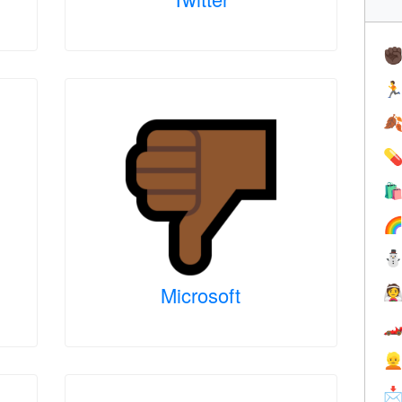
✊





Microsoft



