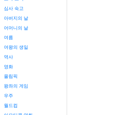
심사 숙고

아버지의 날

어머니의 날

여름
️
여왕의 생일

역사

영화

올림픽

왕좌의 게임
️
우주

월드컵
⚽
이모티콘 영화