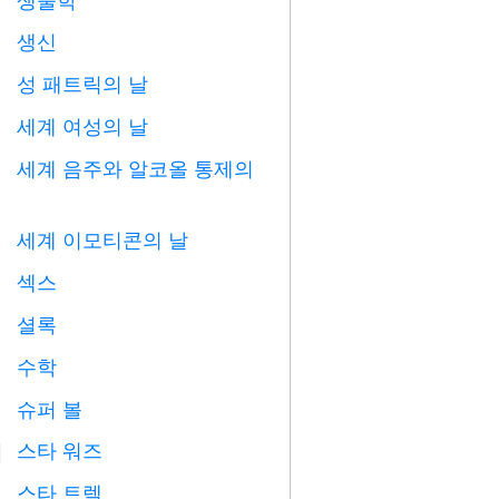

생신

성 패트릭의 날
️
세계 여성의 날

세계 음주와 알코올 통제의

세계 이모티콘의 날

섹스

셜록
️
수학
➗
슈퍼 볼

스타 워즈

스타 트렉
