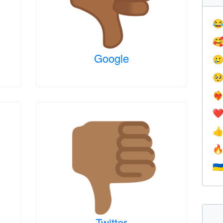


Google


❤️‍
❤


🇺
Twitter