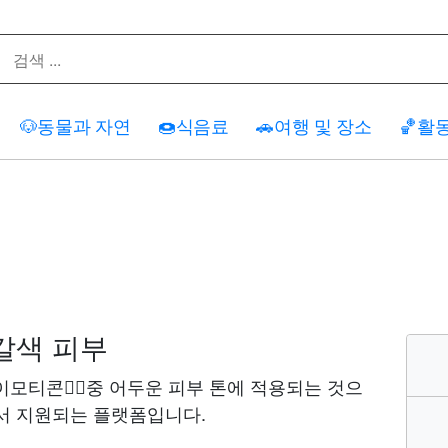
🐶
동물과 자연
🍩
식음료
🚗
여행 및 장소
🏀
활
갈색 피부
이모티콘은🏾중 어두운 피부 톤에 적용되는 것으
서 지원되는 플랫폼입니다.