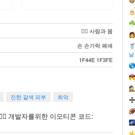


☘
🤦‍♀️ 사람과 몸

손 손가락 폐쇄

날
1F44E 1F3FE


🕵
진한 갈색 피부
최악

👎🏾 개발자를위한 이모티콘 코드:

