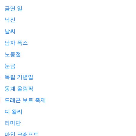
금연 일

낙진
️
날씨

남자 폭스

노동절
️
눈금

독립 기념일

동계 올림픽

드래곤 보트 축제

디 왈리

라마단
️
마인 크래프트
