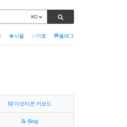
KO
동
💎
사물
✅
기호
🏁
플래그
⌨️
이모티콘 키보드
📝
Blog