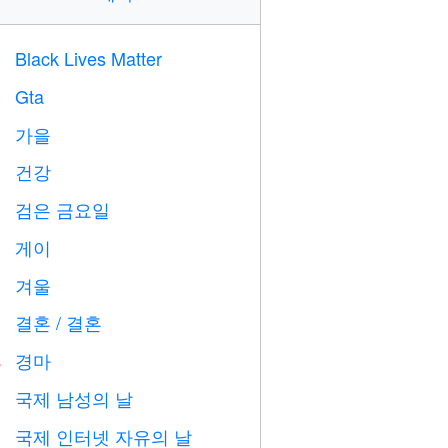
Black Lives Matter

Gta

가을

건강

검은 금요일

게이

겨울
⛄
결혼 / 결혼

경마

국제 남성의 날

국제 인터넷 자유의 날
