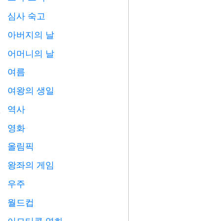
심사 숙고

아버지의 날

어머니의 날

여름
️
여왕의 생일

역사

영화

올림픽

왕좌의 게임
️
우주

월드컵
⚽
이모티콘 영화