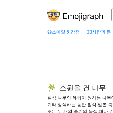
Emojigraph
😃
스마일 & 감정
🤦‍♀️
사람과 몸
소원을 건 나무
🎋
칠석,나무의 유형이 원하는 나무
기타 장식하는 동안 칠석,일본 축
또는 두 개의 줄기의 녹색,대나