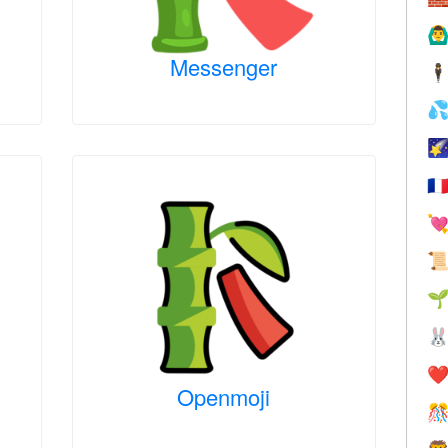
🙆‍♂
Messenger
🕴


🇫




❤️
Openmoji
