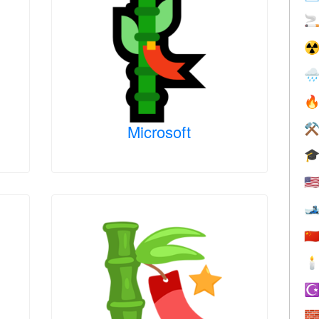

☢


Microsoft
⚒

🇺

🇨

☪
