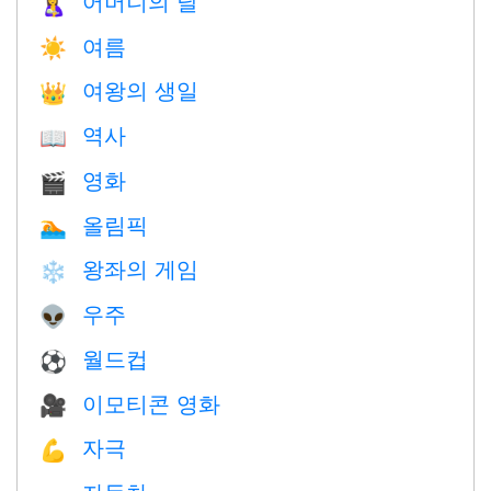
어머니의 날
🤱
여름
☀️
여왕의 생일
👑
역사
📖
영화
🎬
올림픽
🏊
왕좌의 게임
❄️
우주
👽
월드컵
⚽
이모티콘 영화
🎥
자극
💪