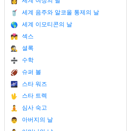
👩
세계 음주와 알코올 통제의 날
🥤
세계 이모티콘의 날
🌎
섹스
💏
셜록
🕵️
수학
➗
슈퍼 볼
🏈
스타 워즈
🌌
스타 트렉
🖖
심사 숙고
🧘
아버지의 날
👨