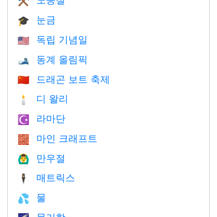
⚒️
눈금
🎓
독립 기념일
🇺🇸
동계 올림픽
🎿
드래곤 보트 축제
🇨🇳
디 왈리
🕯
라마단
☪️
마인 크래프트
🧱
만우절
🙆‍♂️
매트릭스
🕴️
물
💦
물리학