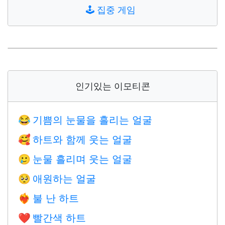
🕹️
집중 게임
인기있는 이모티콘
기쁨의 눈물을 흘리는 얼굴
😂
하트와 함께 웃는 얼굴
🥰
눈물 흘리며 웃는 얼굴
🥲
애원하는 얼굴
🥺
불 난 하트
❤️‍🔥
빨간색 하트
❤️