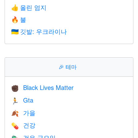
올린 엄지
👍
불
🔥
깃발: 우크라이나
🇺🇦
🎉
테마
Black Lives Matter
✊🏿
Gta
🏃
가을
🍂
건강
💊
검은 금요일