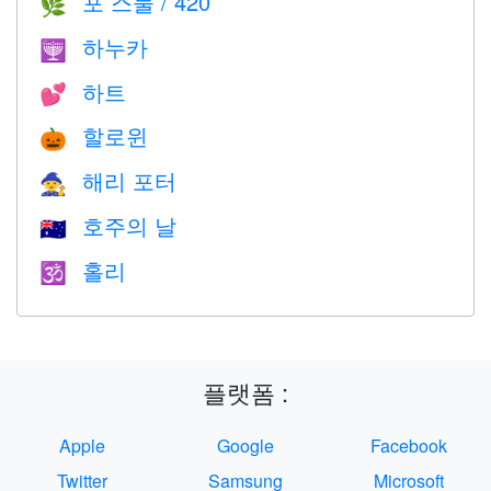
포 스물 / 420
🌿
하누카
🕎
하트
💕
할로윈
🎃
해리 포터
🧙
호주의 날
🇦🇺
홀리
🕉
플랫폼 :
Apple
Google
Facebook
Twitter
Samsung
Microsoft