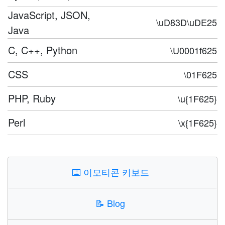
JavaScript, JSON,
\uD83D\uDE25
Java
C, C++, Python
\U0001f625
CSS
\01F625
PHP, Ruby
\u{1F625}
Perl
\x{1F625}
⌨️
이모티콘 키보드
📝
Blog