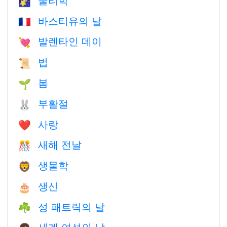
🌠
바스티유의 날
🇫🇷
발렌타인 데이
💘
법
📜
봄
🌱
부활절
🐰
사랑
❤️️
새해 전날
🎊
생물학
🦁
생신
🎂
성 패트릭의 날
☘️
세계 여성의 날