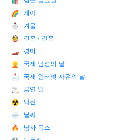
🛍
게이
🌈
겨울
⛄
결혼 / 결혼
👰
경마
🏎
국제 남성의 날
👱
국제 인터넷 자유의 날
📩
금연 일
🚬
낙진
☢️
날씨
🌧
남자 폭스
🔥
노동절