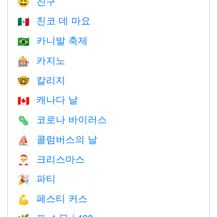
친구
😄
친코 데 마요
🇲🇽
카니발 축제
🇧🇷
카지노
🎰
칼리지
🤓
캐나다 날
🇨🇦
코로나 바이러스
🦠
콜럼버스의 날
⛵️
크리스마스
🎅
파티
🎉
페스티 커스
💪