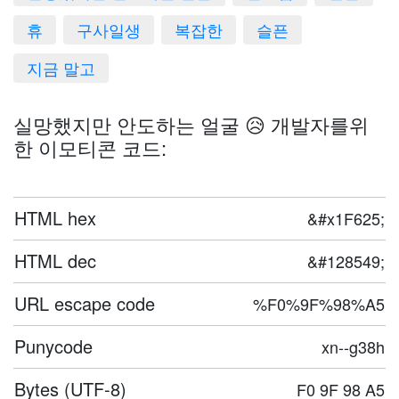
휴
구사일생
복잡한
슬픈
지금 말고
실망했지만 안도하는 얼굴 😥 개발자를위
한 이모티콘 코드:
HTML hex
&#x1F625;
HTML dec
&#128549;
URL escape code
%F0%9F%98%A5
Punycode
xn--g38h
Bytes (UTF-8)
F0 9F 98 A5