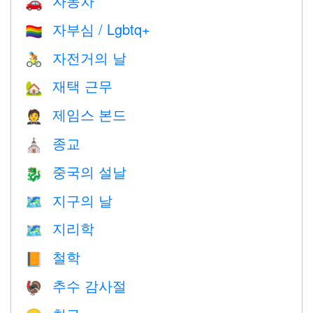
자동차
🚗
자부심 / Lgbtq+
🏳️‍🌈
자전거의 날
🚴
재택 근무
🏡
제임스 본드
🤵
종교
⛪️
중국의 설날
🐉
지구의 날
🗺️
지리학
🗺
철학
📙
추수 감사절
🦃