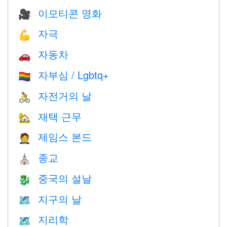
이모티콘 영화
🎥
자극
💪
자동차
🚗
자부심 / Lgbtq+
🏳️‍🌈
자전거의 날
🚴
재택 근무
🏡
제임스 본드
🤵
종교
⛪️
중국의 설날
🐉
지구의 날
🗺️
지리학
🗺