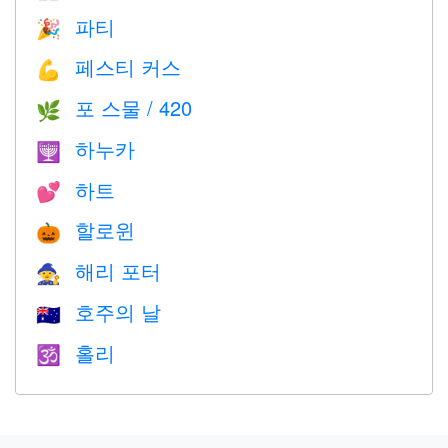
파티
🎉
페스티 커스
💪
포 스물 / 420
🌿
하누카
🕎
하트
💕
할로윈
🎃
해리 포터
🧙
호주의 날
🇦🇺
홀리
🕉