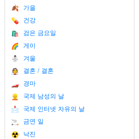
가을
🍂
건강
💊
검은 금요일
🛍
게이
🌈
겨울
⛄
결혼 / 결혼
👰
경마
🏎
국제 남성의 날
👱
국제 인터넷 자유의 날
📩
금연 일
🚬
낙진
☢️