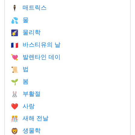
매트릭스
🕴️
물
💦
물리학
🌠
바스티유의 날
🇫🇷
발렌타인 데이
💘
법
📜
봄
🌱
부활절
🐰
사랑
❤️️
새해 전날
🎊
생물학
🦁