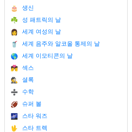
생신
🎂
성 패트릭의 날
☘️
세계 여성의 날
👩
세계 음주와 알코올 통제의 날
🥤
세계 이모티콘의 날
🌎
섹스
💏
셜록
🕵️
수학
➗
슈퍼 볼
🏈
스타 워즈
🌌
스타 트렉
🖖