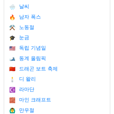
날씨
🌧
남자 폭스
🔥
노동절
⚒️
눈금
🎓
독립 기념일
🇺🇸
동계 올림픽
🎿
드래곤 보트 축제
🇨🇳
디 왈리
🕯
라마단
☪️
마인 크래프트
🧱
만우절
🙆‍♂️