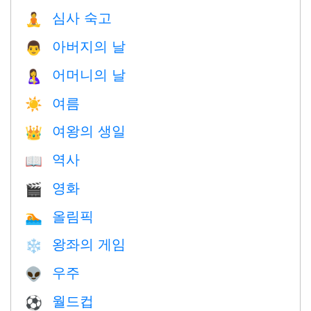
심사 숙고
🧘
아버지의 날
👨
어머니의 날
🤱
여름
☀️
여왕의 생일
👑
역사
📖
영화
🎬
올림픽
🏊
왕좌의 게임
❄️
우주
👽
월드컵
⚽