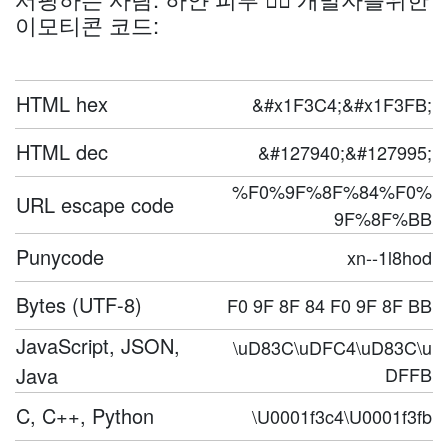
이모티콘 코드:
HTML hex
&#x1F3C4;&#x1F3FB;
HTML dec
&#127940;&#127995;
%F0%9F%8F%84%F0%
URL escape code
9F%8F%BB
Punycode
xn--1l8hod
Bytes (UTF-8)
F0 9F 8F 84 F0 9F 8F BB
JavaScript, JSON,
\uD83C\uDFC4\uD83C\u
Java
DFFB
C, C++, Python
\U0001f3c4\U0001f3fb