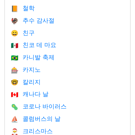
철학
📙
추수 감사절
🦃
친구
😄
친코 데 마요
🇲🇽
카니발 축제
🇧🇷
카지노
🎰
칼리지
🤓
캐나다 날
🇨🇦
코로나 바이러스
🦠
콜럼버스의 날
⛵️
크리스마스
🎅