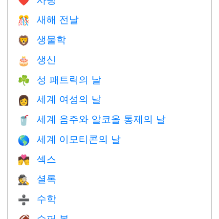
❤️️
새해 전날
🎊
생물학
🦁
생신
🎂
성 패트릭의 날
☘️
세계 여성의 날
👩
세계 음주와 알코올 통제의 날
🥤
세계 이모티콘의 날
🌎
섹스
💏
셜록
🕵️
수학
➗
슈퍼 볼