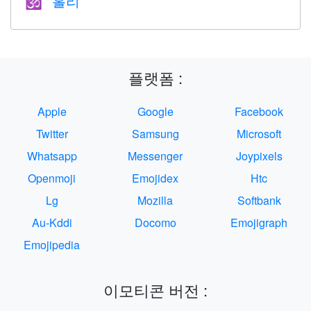
홀리
🕉
플랫폼 :
Apple
Google
Facebook
Twitter
Samsung
Microsoft
Whatsapp
Messenger
Joypixels
Openmoji
Emojidex
Htc
Lg
Mozilla
Softbank
Au-Kddi
Docomo
Emojigraph
Emojipedia
이모티콘 버전 :