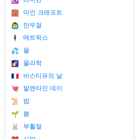
☪️
마인 크래프트
🧱
만우절
🙆‍♂️
매트릭스
🕴️
물
💦
물리학
🌠
바스티유의 날
🇫🇷
발렌타인 데이
💘
법
📜
봄
🌱
부활절
🐰
사랑