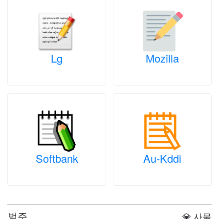
Lg
Mozilla
Softbank
Au-Kddi
범주
💎 사물