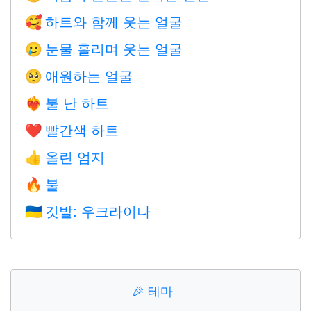
하트와 함께 웃는 얼굴
🥰
눈물 흘리며 웃는 얼굴
🥲
애원하는 얼굴
🥺
불 난 하트
❤️‍🔥
빨간색 하트
❤️
올린 엄지
👍
불
🔥
깃발: 우크라이나
🇺🇦
🎉
테마