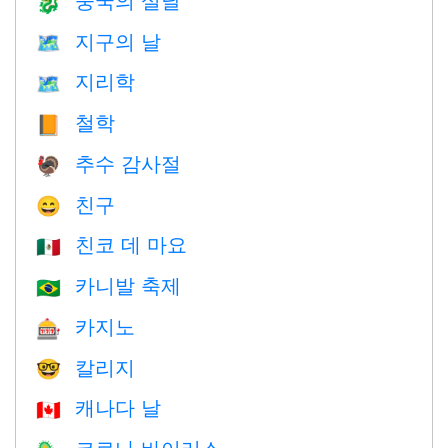
🐉
지구의 날
🗺️
지리학
🗺
철학
📙
추수 감사절
🦃
친구
😄
친코 데 마요
🇲🇽
카니발 축제
🇧🇷
카지노
🎰
칼리지
🤓
캐나다 날
🇨🇦
코로나 바이러스