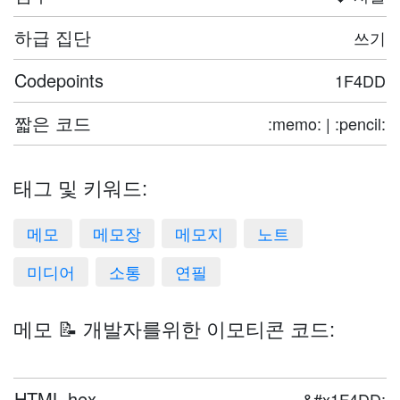
하급 집단
쓰기
Codepoints
1F4DD
짧은 코드
:memo: | :pencil:
태그 및 키워드:
메모
메모장
메모지
노트
미디어
소통
연필
메모 📝 개발자를위한 이모티콘 코드:
HTML hex
&#x1F4DD;