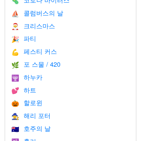
🦠
콜럼버스의 날
⛵️
크리스마스
🎅
파티
🎉
페스티 커스
💪
포 스물 / 420
🌿
하누카
🕎
하트
💕
할로윈
🎃
해리 포터
🧙
호주의 날
🇦🇺