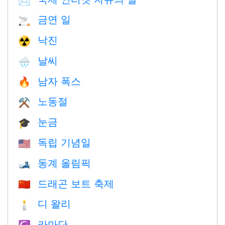
📩
금연 일
🚬
낙진
☢️
날씨
🌧
남자 폭스
🔥
노동절
⚒️
눈금
🎓
독립 기념일
🇺🇸
동계 올림픽
🎿
드래곤 보트 축제
🇨🇳
디 왈리
🕯
라마단