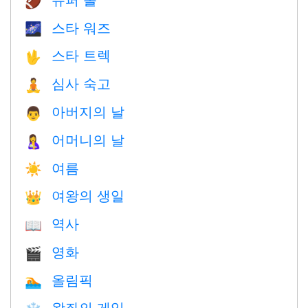
🏈
스타 워즈
🌌
스타 트렉
🖖
심사 숙고
🧘
아버지의 날
👨
어머니의 날
🤱
여름
☀️
여왕의 생일
👑
역사
📖
영화
🎬
올림픽
🏊
왕좌의 게임