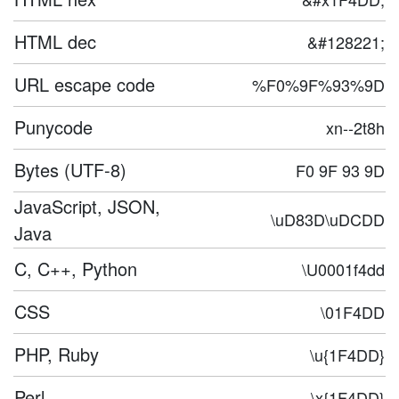
HTML dec
&#128221;
URL escape code
%F0%9F%93%9D
Punycode
xn--2t8h
Bytes (UTF-8)
F0 9F 93 9D
JavaScript, JSON,
\uD83D\uDCDD
Java
C, C++, Python
\U0001f4dd
CSS
\01F4DD
PHP, Ruby
\u{1F4DD}
Perl
\x{1F4DD}