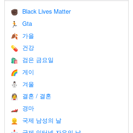
Black Lives Matter
✊🏿
Gta
🏃
가을
🍂
건강
💊
검은 금요일
🛍
게이
🌈
겨울
⛄
결혼 / 결혼
👰
경마
🏎
국제 남성의 날
👱
국제 인터넷 자유의 날