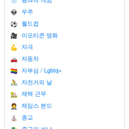
❄️
우주
👽
월드컵
⚽
이모티콘 영화
🎥
자극
💪
자동차
🚗
자부심 / Lgbtq+
🏳️‍🌈
자전거의 날
🚴
재택 근무
🏡
제임스 본드
🤵
종교
⛪️
중국의 설날