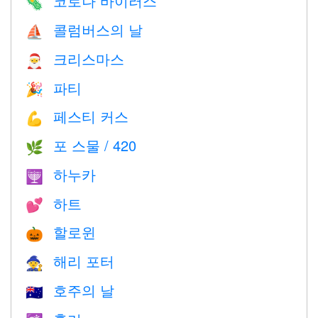
코로나 바이러스
🦠
콜럼버스의 날
⛵️
크리스마스
🎅
파티
🎉
페스티 커스
💪
포 스물 / 420
🌿
하누카
🕎
하트
💕
할로윈
🎃
해리 포터
🧙
호주의 날
🇦🇺