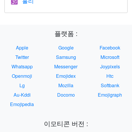
홀리
🕉
플랫폼 :
Apple
Google
Facebook
Twitter
Samsung
Microsoft
Whatsapp
Messenger
Joypixels
Openmoji
Emojidex
Htc
Lg
Mozilla
Softbank
Au-Kddi
Docomo
Emojigraph
Emojipedia
이모티콘 버전 :