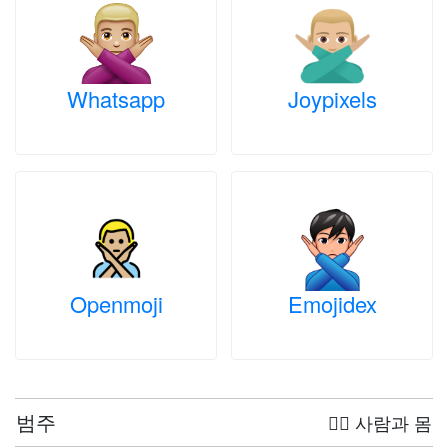
Whatsapp
Joypixels
Openmoji
Emojidex
범주
🤦‍♀️ 사람과 몸