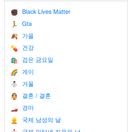
Black Lives Matter
✊🏿
Gta
🏃
가을
🍂
건강
💊
검은 금요일
🛍
게이
🌈
겨울
⛄
결혼 / 결혼
👰
경마
🏎
국제 남성의 날
👱
국제 인터넷 자유의 날