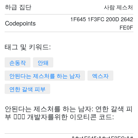
하급 집단
사람 제스처
1F645 1F3FC 200D 2642
Codepoints
FE0F
태그 및 키워드:
손동작
안돼
안된다는 제스처를 하는 남자
엑스자
연한 갈색 피부
안된다는 제스처를 하는 남자: 연한 갈색 피
부 🙅🏼‍♂️ 개발자를위한 이모티콘 코드: