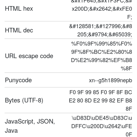
&#x1F645;&#x1F3FC;&#
HTML hex
x200D;&#x2642;&#xFE0
F;
&#128581;&#127996;&#8
HTML dec
205;&#9794;&#65039;
%F0%9F%99%85%F0%
9F%8F%BC%E2%80%8
URL escape code
D%E2%99%82%EF%B8
%8F
Punycode
xn--g5h1899nepb
F0 9F 99 85 F0 9F 8F BC
Bytes (UTF-8)
E2 80 8D E2 99 82 EF B8
8F
\uD83D\uDE45\uD83C\u
JavaScript, JSON,
DFFC\u200D\u2642\uFE
Java
0F