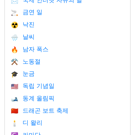
📩
금연 일
🚬
낙진
☢️
날씨
🌧
남자 폭스
🔥
노동절
⚒️
눈금
🎓
독립 기념일
🇺🇸
동계 올림픽
🎿
드래곤 보트 축제
🇨🇳
디 왈리
🕯
라마단