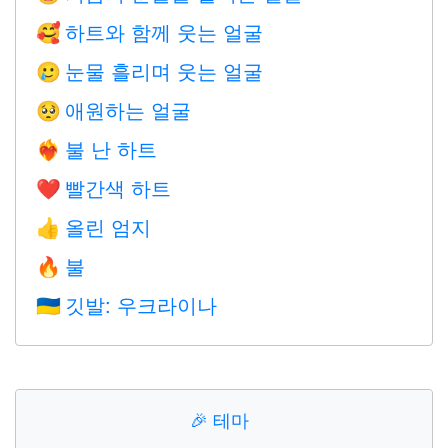
하트와 함께 웃는 얼굴
🥰
눈물 흘리며 웃는 얼굴
🥲
애원하는 얼굴
🥺
불 난 하트
❤️‍🔥
빨간색 하트
❤️
올린 엄지
👍
불
🔥
깃발: 우크라이나
🇺🇦
🎉
테마