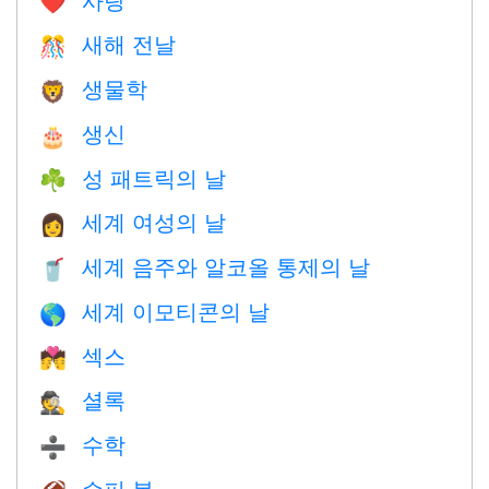
❤️️
새해 전날
🎊
생물학
🦁
생신
🎂
성 패트릭의 날
☘️
세계 여성의 날
👩
세계 음주와 알코올 통제의 날
🥤
세계 이모티콘의 날
🌎
섹스
💏
셜록
🕵️
수학
➗
슈퍼 볼