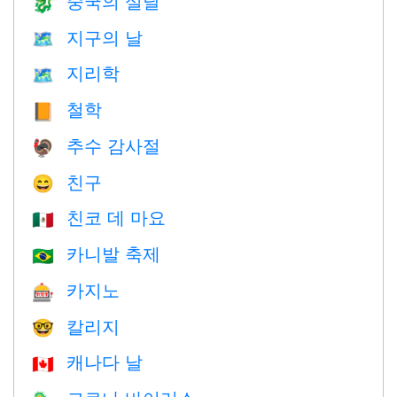
중국의 설날
🐉
지구의 날
🗺️
지리학
🗺
철학
📙
추수 감사절
🦃
친구
😄
친코 데 마요
🇲🇽
카니발 축제
🇧🇷
카지노
🎰
칼리지
🤓
캐나다 날
🇨🇦