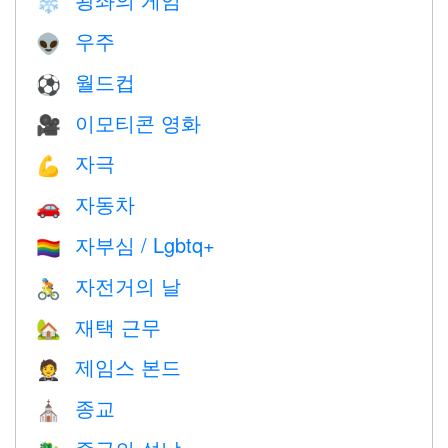
❄️
우주
👽
월드컵
⚽
이모티콘 영화
🎥
자극
💪
자동차
🚗
자부심 / Lgbtq+
🏳️‍🌈
자전거의 날
🚴
재택 근무
🏡
제임스 본드
🤵
종교
⛪️