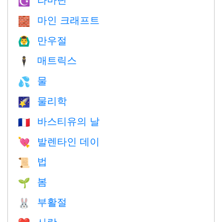
☪️
마인 크래프트
🧱
만우절
🙆‍♂️
매트릭스
🕴️
물
💦
물리학
🌠
바스티유의 날
🇫🇷
발렌타인 데이
💘
법
📜
봄
🌱
부활절
🐰
사랑