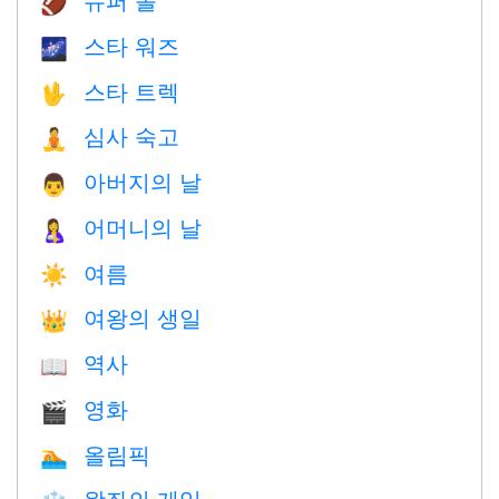
🏈
스타 워즈
🌌
스타 트렉
🖖
심사 숙고
🧘
아버지의 날
👨
어머니의 날
🤱
여름
☀️
여왕의 생일
👑
역사
📖
영화
🎬
올림픽
🏊
왕좌의 게임