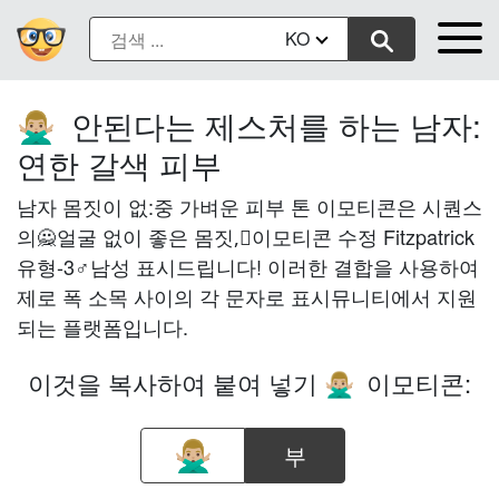
KO
안된다는 제스처를 하는 남자:
🙅🏼‍♂️
연한 갈색 피부
남자 몸짓이 없:중 가벼운 피부 톤 이모티콘은 시퀀스
의🙅얼굴 없이 좋은 몸짓,🏼이모티콘 수정 Fitzpatrick
유형-3♂남성 표시드립니다! 이러한 결합을 사용하여
제로 폭 소목 사이의 각 문자로 표시뮤니티에서 지원
되는 플랫폼입니다.
이것을 복사하여 붙여 넣기
이모티콘:
🙅🏼‍♂️
부