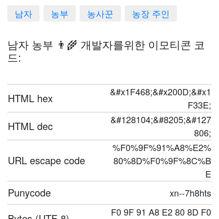
남자
농부
농사꾼
농장 주인
남자 농부 👨‍🌾 개발자를위한 이모티콘 코
드:
&#x1F468;&#x200D;&#x1
HTML hex
F33E;
&#128104;&#8205;&#127
HTML dec
806;
%F0%9F%91%A8%E2%
URL escape code
80%8D%F0%9F%8C%B
E
Punycode
xn--7h8hts
F0 9F 91 A8 E2 80 8D F0
Bytes (UTF-8)