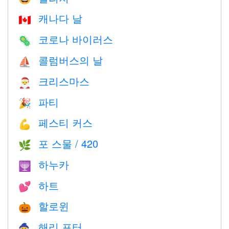
캐나다 날
🇨🇦
코로나 바이러스
🦠
콜럼버스의 날
⛵️
크리스마스
🎅
파티
🎉
페스티 커스
💪
포 스물 / 420
🌿
하누카
🕎
하트
💕
할로윈
🎃
해리 포터
🧙