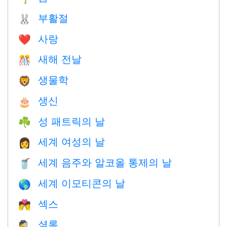
부활절
🐰
사랑
❤️️
새해 전날
🎊
생물학
🦁
생신
🎂
성 패트릭의 날
☘️
세계 여성의 날
👩
세계 음주와 알코올 통제의 날
🥤
세계 이모티콘의 날
🌎
섹스
💏
셜록
🕵️