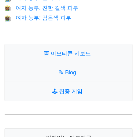
여자 농부: 진한 갈색 피부
👩🏾‍🌾
여자 농부: 검은색 피부
👩🏿‍🌾
⌨️
이모티콘 키보드
📝
Blog
🕹️
집중 게임