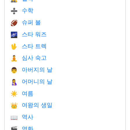
수학
➗
슈퍼 볼
🏈
스타 워즈
🌌
스타 트렉
🖖
심사 숙고
🧘
아버지의 날
👨
어머니의 날
🤱
여름
☀️
여왕의 생일
👑
역사
📖
영화
🎬