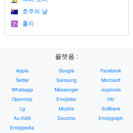
호주의 날
🇦🇺
홀리
🕉
플랫폼 :
Apple
Google
Facebook
Twitter
Samsung
Microsoft
Whatsapp
Messenger
Joypixels
Openmoji
Emojidex
Htc
Lg
Mozilla
Softbank
Au-Kddi
Docomo
Emojigraph
Emojipedia