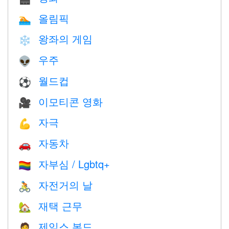
올림픽
🏊
왕좌의 게임
❄️
우주
👽
월드컵
⚽
이모티콘 영화
🎥
자극
💪
자동차
🚗
자부심 / Lgbtq+
🏳️‍🌈
자전거의 날
🚴
재택 근무
🏡
제임스 본드
🤵