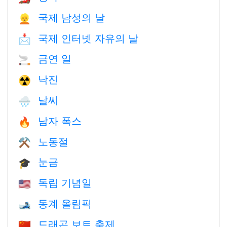
국제 남성의 날
👱
국제 인터넷 자유의 날
📩
금연 일
🚬
낙진
☢️
날씨
🌧
남자 폭스
🔥
노동절
⚒️
눈금
🎓
독립 기념일
🇺🇸
동계 올림픽
🎿
드래곤 보트 축제
🇨🇳