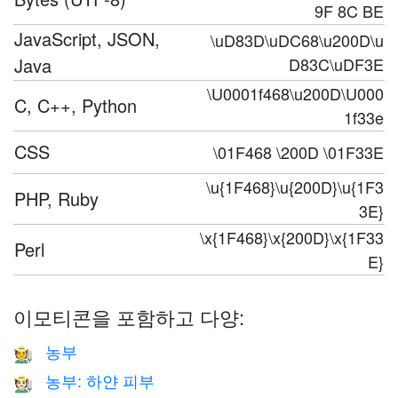
9F 8C BE
JavaScript, JSON,
\uD83D\uDC68\u200D\u
Java
D83C\uDF3E
\U0001f468\u200D\U000
C, C++, Python
1f33e
CSS
\01F468 \200D \01F33E
\u{1F468}\u{200D}\u{1F3
PHP, Ruby
3E}
\x{1F468}\x{200D}\x{1F33
Perl
E}
이모티콘을 포함하고 다양:
농부
🧑‍🌾
농부: 하얀 피부
🧑🏻‍🌾