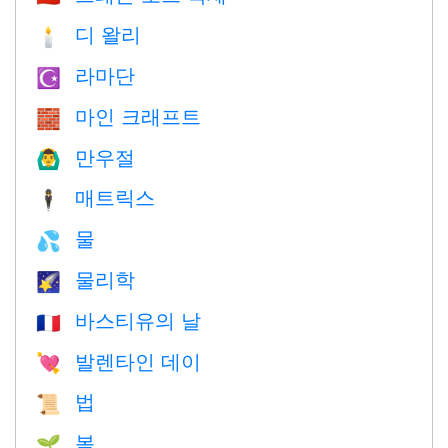
디 왈리
🕯
라마단
☪️
마인 크래프트
🧱
만우절
🙆‍♂️
매트릭스
🕴️
물
💦
물리학
🌠
바스티유의 날
🇫🇷
발렌타인 데이
💘
법
📜
봄
🌱