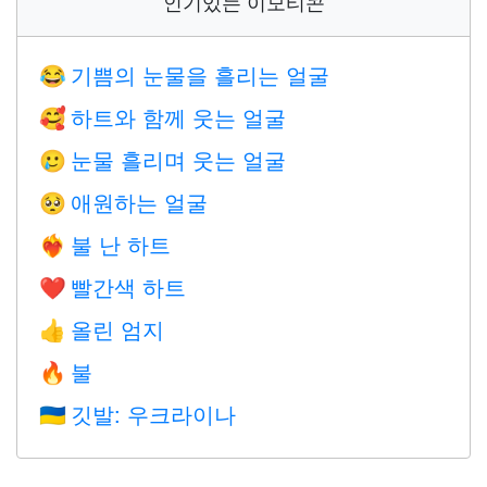
인기있는 이모티콘
기쁨의 눈물을 흘리는 얼굴
😂
하트와 함께 웃는 얼굴
🥰
눈물 흘리며 웃는 얼굴
🥲
애원하는 얼굴
🥺
불 난 하트
❤️‍🔥
빨간색 하트
❤️
올린 엄지
👍
불
🔥
깃발: 우크라이나
🇺🇦