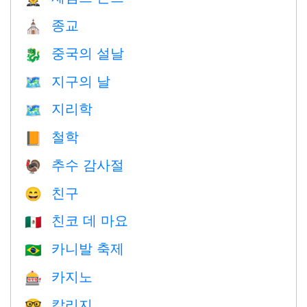
종교
⛪️
중국의 설날
🐉
지구의 날
🗺️
지리학
🗺
철학
📙
추수 감사절
🦃
친구
😄
친코 데 마요
🇲🇽
카니발 축제
🇧🇷
카지노
🎰
칼리지
🤓