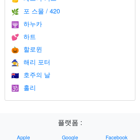
포 스물 / 420
🌿
하누카
🕎
하트
💕
할로윈
🎃
해리 포터
🧙
호주의 날
🇦🇺
홀리
🕉
플랫폼 :
Apple
Google
Facebook