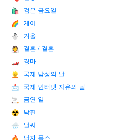
검은 금요일
🛍
게이
🌈
겨울
⛄
결혼 / 결혼
👰
경마
🏎
국제 남성의 날
👱
국제 인터넷 자유의 날
📩
금연 일
🚬
낙진
☢️
날씨
🌧
남자 폭스
🔥