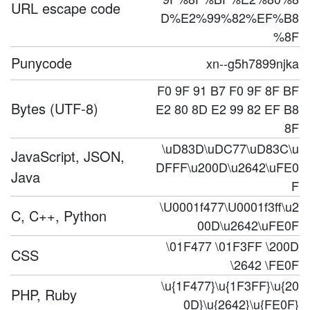
URL escape code
D%E2%99%82%EF%B8
%8F
Punycode
xn--g5h7899njka
F0 9F 91 B7 F0 9F 8F BF
Bytes (UTF-8)
E2 80 8D E2 99 82 EF B8
8F
\uD83D\uDC77\uD83C\u
JavaScript, JSON,
DFFF\u200D\u2642\uFE0
Java
F
\U0001f477\U0001f3ff\u2
C, C++, Python
00D\u2642\uFE0F
\01F477 \01F3FF \200D
CSS
\2642 \FE0F
\u{1F477}\u{1F3FF}\u{20
PHP, Ruby
0D}\u{2642}\u{FE0F}