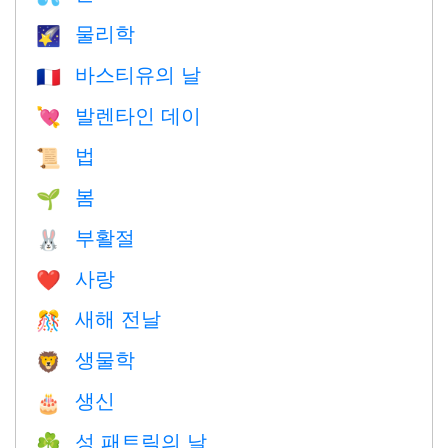
물리학
🌠
바스티유의 날
🇫🇷
발렌타인 데이
💘
법
📜
봄
🌱
부활절
🐰
사랑
❤️️
새해 전날
🎊
생물학
🦁
생신
🎂
성 패트릭의 날
☘️