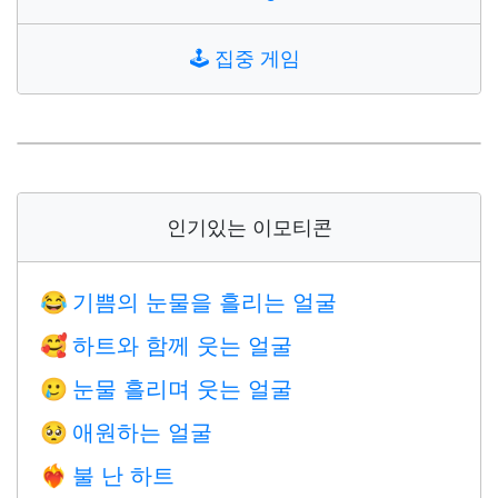
🕹️
집중 게임
인기있는 이모티콘
기쁨의 눈물을 흘리는 얼굴
😂
하트와 함께 웃는 얼굴
🥰
눈물 흘리며 웃는 얼굴
🥲
애원하는 얼굴
🥺
불 난 하트
❤️‍🔥