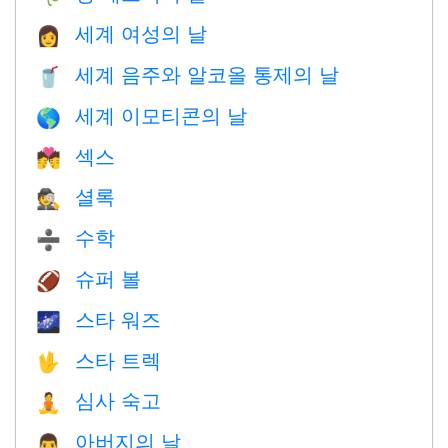
세계 여성의 날
👩
세계 음주와 알코올 통제의 날
🥤
세계 이모티콘의 날
🌎
섹스
💏
셜록
🕵️
수학
➗
슈퍼 볼
🏈
스타 워즈
🌌
스타 트렉
🖖
심사 숙고
🧘
아버지의 날
👨