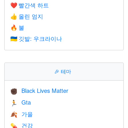
빨간색 하트
❤️
올린 엄지
👍
불
🔥
깃발: 우크라이나
🇺🇦
🎉
테마
Black Lives Matter
✊🏿
Gta
🏃
가을
🍂
건강
💊