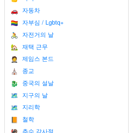
자동차
🚗
자부심 / Lgbtq+
🏳️‍🌈
자전거의 날
🚴
재택 근무
🏡
제임스 본드
🤵
종교
⛪️
중국의 설날
🐉
지구의 날
🗺️
지리학
🗺
철학
📙
추수 감사절
🦃