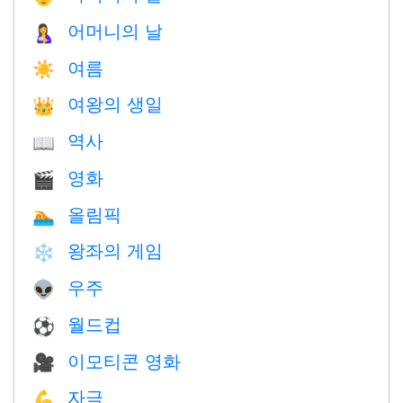
어머니의 날
🤱
여름
☀️
여왕의 생일
👑
역사
📖
영화
🎬
올림픽
🏊
왕좌의 게임
❄️
우주
👽
월드컵
⚽
이모티콘 영화
🎥
자극
💪