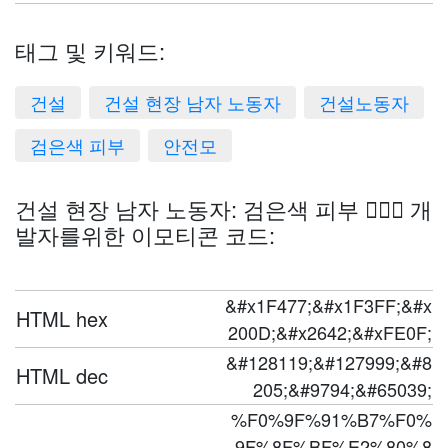
태그 및 키워드:
건설
건설 현장 남자 노동자
건설노동자
검은색 피부
안전모
건설 현장 남자 노동자: 검은색 피부 👷🏿‍♂️ 개
발자를위한 이모티콘 코드:
&#x1F477;&#x1F3FF;&#x
HTML hex
200D;&#x2642;&#xFE0F;
&#128119;&#127999;&#8
HTML dec
205;&#9794;&#65039;
%F0%9F%91%B7%F0%
9F%8F%BF%E2%80%8