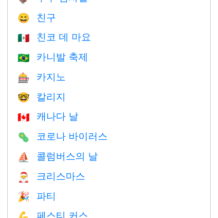
친구
😄
친코 데 마요
🇲🇽
카니발 축제
🇧🇷
카지노
🎰
칼리지
🤓
캐나다 날
🇨🇦
코로나 바이러스
🦠
콜럼버스의 날
⛵️
크리스마스
🎅
파티
🎉
페스티 커스
💪