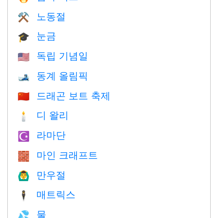
노동절
⚒️
눈금
🎓
독립 기념일
🇺🇸
동계 올림픽
🎿
드래곤 보트 축제
🇨🇳
디 왈리
🕯
라마단
☪️
마인 크래프트
🧱
만우절
🙆‍♂️
매트릭스
🕴️
물
💦