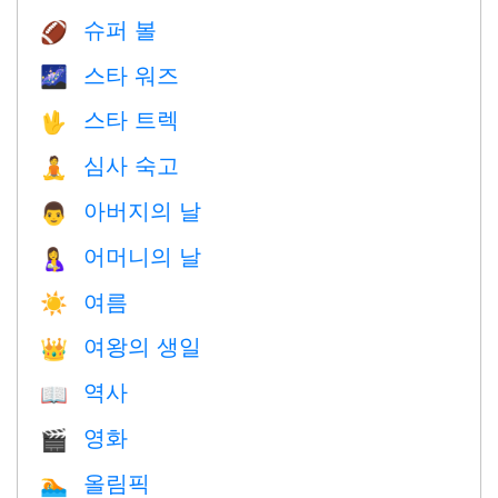
슈퍼 볼
🏈
스타 워즈
🌌
스타 트렉
🖖
심사 숙고
🧘
아버지의 날
👨
어머니의 날
🤱
여름
☀️
여왕의 생일
👑
역사
📖
영화
🎬
올림픽
🏊