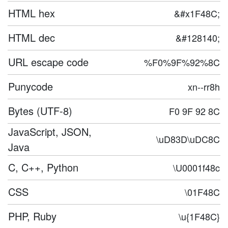
HTML hex
&#x1F48C;
HTML dec
&#128140;
URL escape code
%F0%9F%92%8C
Punycode
xn--rr8h
Bytes (UTF-8)
F0 9F 92 8C
JavaScript, JSON,
\uD83D\uDC8C
Java
C, C++, Python
\U0001f48c
CSS
\01F48C
PHP, Ruby
\u{1F48C}