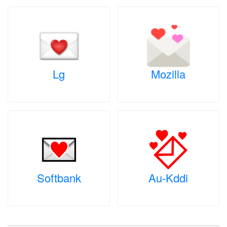
Lg
Mozilla
Softbank
Au-Kddi