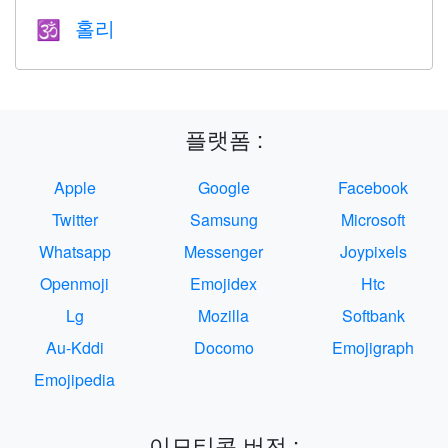
홀리
🕉
플랫폼 :
Apple
Google
Facebook
Twitter
Samsung
Microsoft
Whatsapp
Messenger
Joypixels
Openmoji
Emojidex
Htc
Lg
Mozilla
Softbank
Au-Kddi
Docomo
Emojigraph
Emojipedia
이모티콘 버전 :