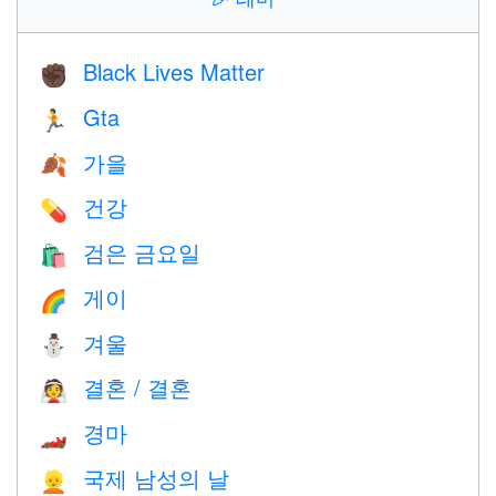
Black Lives Matter
✊🏿
Gta
🏃
가을
🍂
건강
💊
검은 금요일
🛍
게이
🌈
겨울
⛄
결혼 / 결혼
👰
경마
🏎
국제 남성의 날
👱