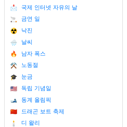
국제 인터넷 자유의 날
📩
금연 일
🚬
낙진
☢️
날씨
🌧
남자 폭스
🔥
노동절
⚒️
눈금
🎓
독립 기념일
🇺🇸
동계 올림픽
🎿
드래곤 보트 축제
🇨🇳
디 왈리
🕯