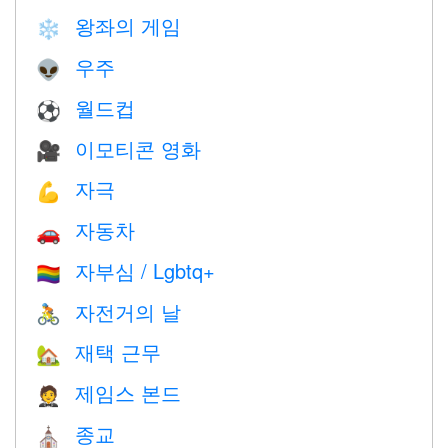
왕좌의 게임
❄️
우주
👽
월드컵
⚽
이모티콘 영화
🎥
자극
💪
자동차
🚗
자부심 / Lgbtq+
🏳️‍🌈
자전거의 날
🚴
재택 근무
🏡
제임스 본드
🤵
종교
⛪️