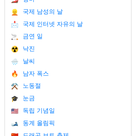
국제 남성의 날
👱
국제 인터넷 자유의 날
📩
금연 일
🚬
낙진
☢️
날씨
🌧
남자 폭스
🔥
노동절
⚒️
눈금
🎓
독립 기념일
🇺🇸
동계 올림픽
🎿
드래곤 보트 축제
🇨🇳