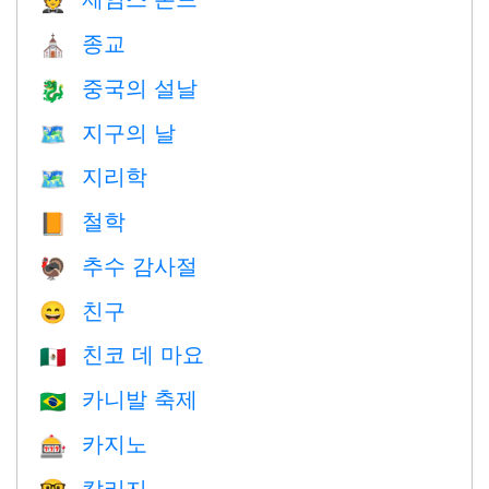
🤵
종교
⛪️
중국의 설날
🐉
지구의 날
🗺️
지리학
🗺
철학
📙
추수 감사절
🦃
친구
😄
친코 데 마요
🇲🇽
카니발 축제
🇧🇷
카지노
🎰
칼리지