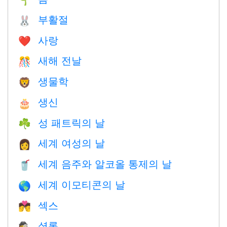
부활절
🐰
사랑
❤️️
새해 전날
🎊
생물학
🦁
생신
🎂
성 패트릭의 날
☘️
세계 여성의 날
👩
세계 음주와 알코올 통제의 날
🥤
세계 이모티콘의 날
🌎
섹스
💏
셜록