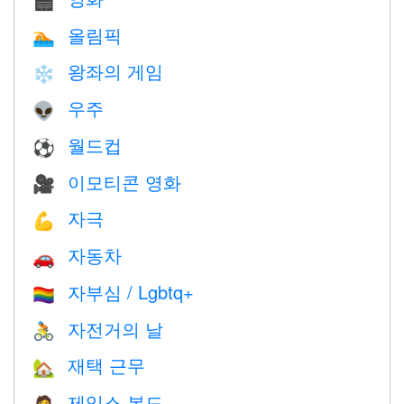
🎬
올림픽
🏊
왕좌의 게임
❄️
우주
👽
월드컵
⚽
이모티콘 영화
🎥
자극
💪
자동차
🚗
자부심 / Lgbtq+
🏳️‍🌈
자전거의 날
🚴
재택 근무
🏡
제임스 본드