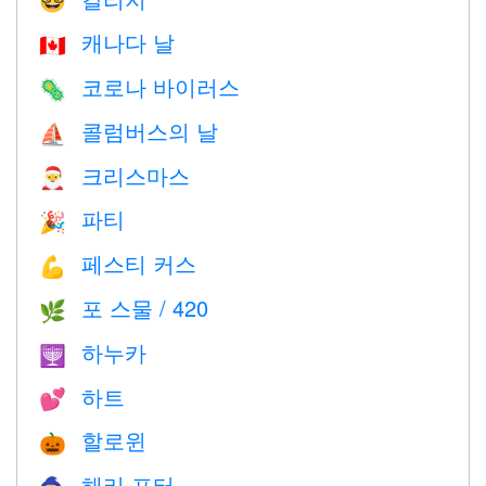
🤓
캐나다 날
🇨🇦
코로나 바이러스
🦠
콜럼버스의 날
⛵️
크리스마스
🎅
파티
🎉
페스티 커스
💪
포 스물 / 420
🌿
하누카
🕎
하트
💕
할로윈
🎃
해리 포터