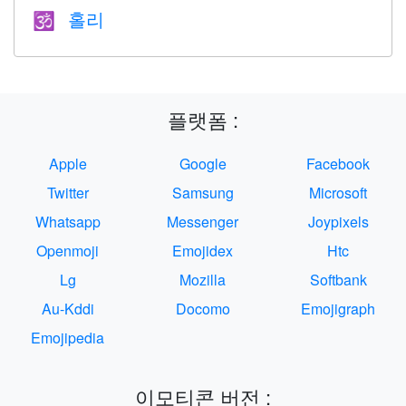
홀리
🕉
플랫폼 :
Apple
Google
Facebook
Twitter
Samsung
Microsoft
Whatsapp
Messenger
Joypixels
Openmoji
Emojidex
Htc
Lg
Mozilla
Softbank
Au-Kddi
Docomo
Emojigraph
Emojipedia
이모티콘 버전 :