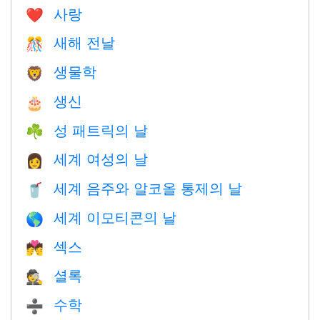
사랑
❤️️
새해 전날
🎊
생물학
🦁
생신
🎂
성 패트릭의 날
☘️
세계 여성의 날
👩
세계 음주와 알코올 통제의 날
🥤
세계 이모티콘의 날
🌎
섹스
💏
셜록
🕵️
수학
➗