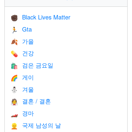
Black Lives Matter
✊🏿
Gta
🏃
가을
🍂
건강
💊
검은 금요일
🛍
게이
🌈
겨울
⛄
결혼 / 결혼
👰
경마
🏎
국제 남성의 날
👱