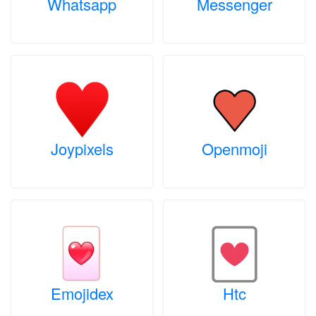
Whatsapp
Messenger
Joypixels
Openmoji
Emojidex
Htc