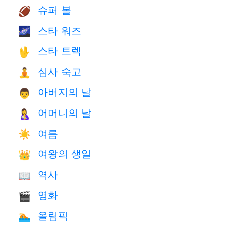
슈퍼 볼
🏈
스타 워즈
🌌
스타 트렉
🖖
심사 숙고
🧘
아버지의 날
👨
어머니의 날
🤱
여름
☀️
여왕의 생일
👑
역사
📖
영화
🎬
올림픽
🏊