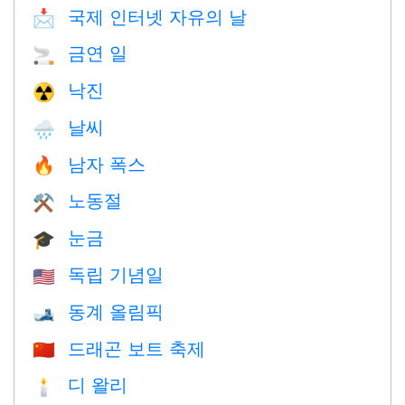
국제 인터넷 자유의 날
📩
금연 일
🚬
낙진
☢️
날씨
🌧
남자 폭스
🔥
노동절
⚒️
눈금
🎓
독립 기념일
🇺🇸
동계 올림픽
🎿
드래곤 보트 축제
🇨🇳
디 왈리
🕯