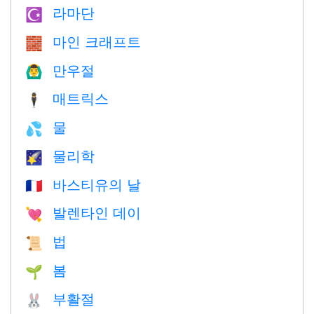
라마단
☪️
마인 크래프트
🧱
만우절
🙆‍♂️
매트릭스
🕴️
물
💦
물리학
🌠
바스티유의 날
🇫🇷
발렌타인 데이
💘
법
📜
봄
🌱
부활절
🐰