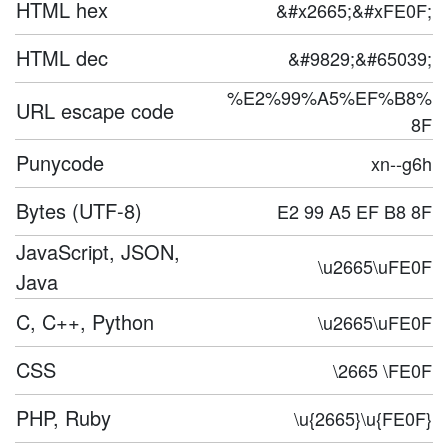
HTML hex
&#x2665;&#xFE0F;
HTML dec
&#9829;&#65039;
%E2%99%A5%EF%B8%
URL escape code
8F
Punycode
xn--g6h
Bytes (UTF-8)
E2 99 A5 EF B8 8F
JavaScript, JSON,
\u2665\uFE0F
Java
C, C++, Python
\u2665\uFE0F
CSS
\2665 \FE0F
PHP, Ruby
\u{2665}\u{FE0F}