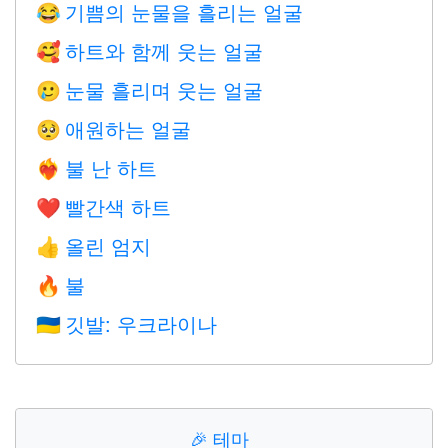
기쁨의 눈물을 흘리는 얼굴
😂
하트와 함께 웃는 얼굴
🥰
눈물 흘리며 웃는 얼굴
🥲
애원하는 얼굴
🥺
불 난 하트
❤️‍🔥
빨간색 하트
❤️
올린 엄지
👍
불
🔥
깃발: 우크라이나
🇺🇦
🎉
테마