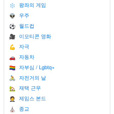
왕좌의 게임
❄️
우주
👽
월드컵
⚽
이모티콘 영화
🎥
자극
💪
자동차
🚗
자부심 / Lgbtq+
🏳️‍🌈
자전거의 날
🚴
재택 근무
🏡
제임스 본드
🤵
종교
⛪️