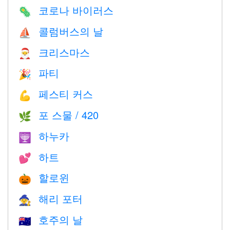
코로나 바이러스
🦠
콜럼버스의 날
⛵️
크리스마스
🎅
파티
🎉
페스티 커스
💪
포 스물 / 420
🌿
하누카
🕎
하트
💕
할로윈
🎃
해리 포터
🧙
호주의 날
🇦🇺