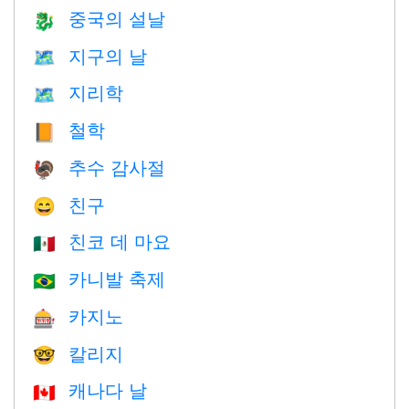
중국의 설날
🐉
지구의 날
🗺️
지리학
🗺
철학
📙
추수 감사절
🦃
친구
😄
친코 데 마요
🇲🇽
카니발 축제
🇧🇷
카지노
🎰
칼리지
🤓
캐나다 날
🇨🇦