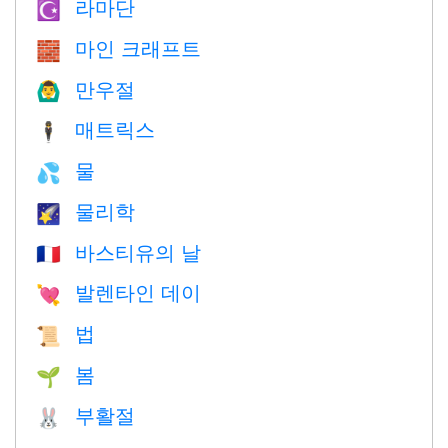
라마단
☪️
마인 크래프트
🧱
만우절
🙆‍♂️
매트릭스
🕴️
물
💦
물리학
🌠
바스티유의 날
🇫🇷
발렌타인 데이
💘
법
📜
봄
🌱
부활절
🐰