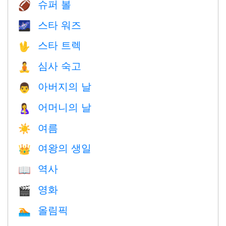
슈퍼 볼
🏈
스타 워즈
🌌
스타 트렉
🖖
심사 숙고
🧘
아버지의 날
👨
어머니의 날
🤱
여름
☀️
여왕의 생일
👑
역사
📖
영화
🎬
올림픽
🏊