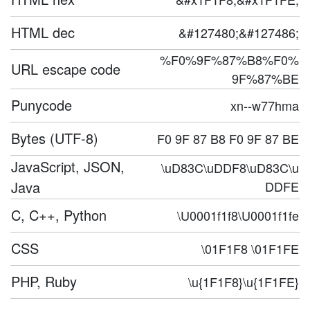
HTML dec
&#127480;&#127486;
%F0%9F%87%B8%F0%
URL escape code
9F%87%BE
Punycode
xn--w77hma
Bytes (UTF-8)
F0 9F 87 B8 F0 9F 87 BE
JavaScript, JSON,
\uD83C\uDDF8\uD83C\u
Java
DDFE
C, C++, Python
\U0001f1f8\U0001f1fe
CSS
\01F1F8 \01F1FE
PHP, Ruby
\u{1F1F8}\u{1F1FE}