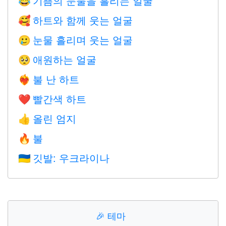
기쁨의 눈물을 흘리는 얼굴
😂
하트와 함께 웃는 얼굴
🥰
눈물 흘리며 웃는 얼굴
🥲
애원하는 얼굴
🥺
불 난 하트
❤️‍🔥
빨간색 하트
❤️
올린 엄지
👍
불
🔥
깃발: 우크라이나
🇺🇦
🎉
테마