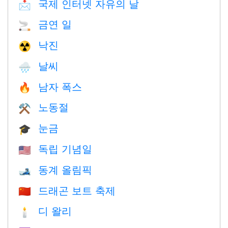
국제 인터넷 자유의 날
📩
금연 일
🚬
낙진
☢️
날씨
🌧
남자 폭스
🔥
노동절
⚒️
눈금
🎓
독립 기념일
🇺🇸
동계 올림픽
🎿
드래곤 보트 축제
🇨🇳
디 왈리
🕯