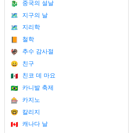
중국의 설날
🐉
지구의 날
🗺️
지리학
🗺
철학
📙
추수 감사절
🦃
친구
😄
친코 데 마요
🇲🇽
카니발 축제
🇧🇷
카지노
🎰
칼리지
🤓
캐나다 날
🇨🇦