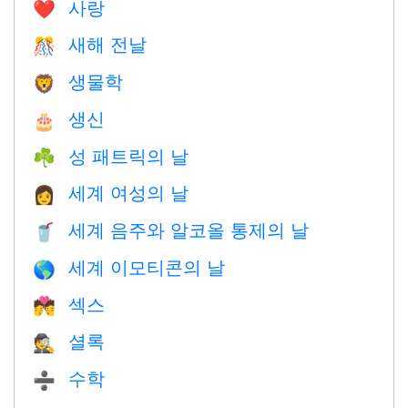
사랑
❤️️
새해 전날
🎊
생물학
🦁
생신
🎂
성 패트릭의 날
☘️
세계 여성의 날
👩
세계 음주와 알코올 통제의 날
🥤
세계 이모티콘의 날
🌎
섹스
💏
셜록
🕵️
수학
➗