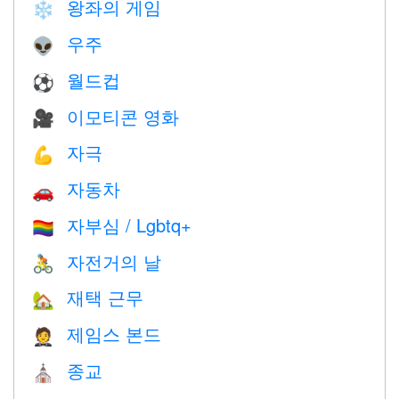
왕좌의 게임
❄️
우주
👽
월드컵
⚽
이모티콘 영화
🎥
자극
💪
자동차
🚗
자부심 / Lgbtq+
🏳️‍🌈
자전거의 날
🚴
재택 근무
🏡
제임스 본드
🤵
종교
⛪️