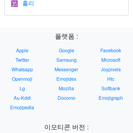
홀리
🕉
플랫폼 :
Apple
Google
Facebook
Twitter
Samsung
Microsoft
Whatsapp
Messenger
Joypixels
Openmoji
Emojidex
Htc
Lg
Mozilla
Softbank
Au-Kddi
Docomo
Emojigraph
Emojipedia
이모티콘 버전 :