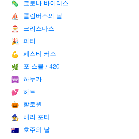
코로나 바이러스
🦠
콜럼버스의 날
⛵️
크리스마스
🎅
파티
🎉
페스티 커스
💪
포 스물 / 420
🌿
하누카
🕎
하트
💕
할로윈
🎃
해리 포터
🧙
호주의 날
🇦🇺