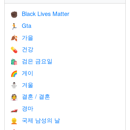
Black Lives Matter
✊🏿
Gta
🏃
가을
🍂
건강
💊
검은 금요일
🛍
게이
🌈
겨울
⛄
결혼 / 결혼
👰
경마
🏎
국제 남성의 날
👱