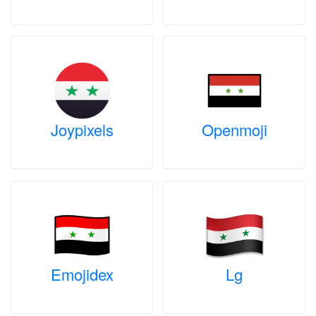
Joypixels
Openmoji
Emojidex
Lg