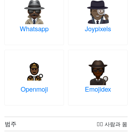
Whatsapp
Joypixels
Openmoji
Emojidex
범주
🤦‍♀️ 사람과 몸