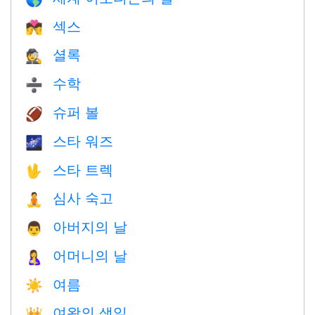
섹스
💏
셜록
🕵️
수학
➗
슈퍼 볼
🏈
스타 워즈
🌌
스타 트렉
🖖
심사 숙고
🧘
아버지의 날
👨
어머니의 날
🤱
여름
☀️
여왕의 생일
👑