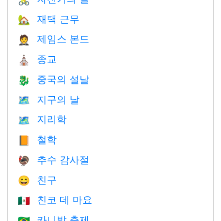
재택 근무
🏡
제임스 본드
🤵
종교
⛪️
중국의 설날
🐉
지구의 날
🗺️
지리학
🗺
철학
📙
추수 감사절
🦃
친구
😄
친코 데 마요
🇲🇽
카니발 축제
🇧🇷