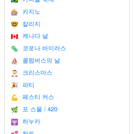
카지노
🎰
칼리지
🤓
캐나다 날
🇨🇦
코로나 바이러스
🦠
콜럼버스의 날
⛵️
크리스마스
🎅
파티
🎉
페스티 커스
💪
포 스물 / 420
🌿
하누카
🕎
하트