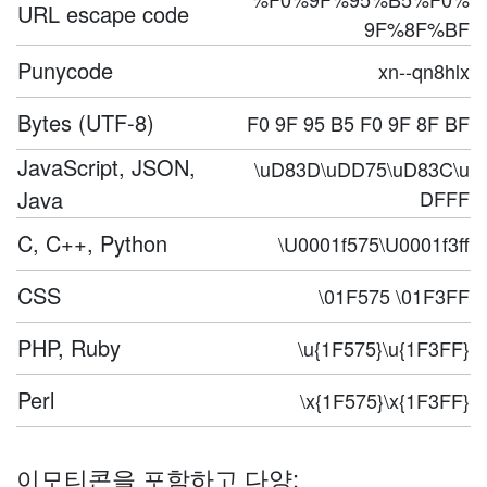
URL escape code
9F%8F%BF
Punycode
xn--qn8hlx
Bytes (UTF-8)
F0 9F 95 B5 F0 9F 8F BF
JavaScript, JSON,
\uD83D\uDD75\uD83C\u
Java
DFFF
C, C++, Python
\U0001f575\U0001f3ff
CSS
\01F575 \01F3FF
PHP, Ruby
\u{1F575}\u{1F3FF}
Perl
\x{1F575}\x{1F3FF}
이모티콘을 포함하고 다양: