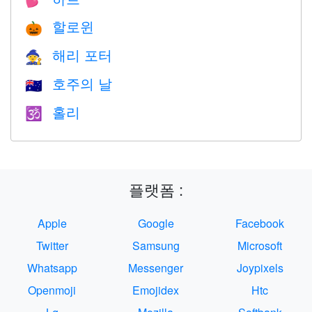
💕
할로윈
🎃
해리 포터
🧙
호주의 날
🇦🇺
홀리
🕉
플랫폼 :
Apple
Google
Facebook
Twitter
Samsung
Microsoft
Whatsapp
Messenger
Joypixels
Openmoji
Emojidex
Htc