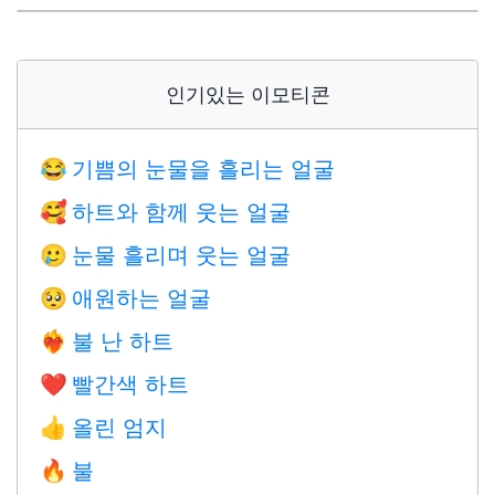
인기있는 이모티콘
기쁨의 눈물을 흘리는 얼굴
😂
하트와 함께 웃는 얼굴
🥰
눈물 흘리며 웃는 얼굴
🥲
애원하는 얼굴
🥺
불 난 하트
❤️‍🔥
빨간색 하트
❤️
올린 엄지
👍
불
🔥