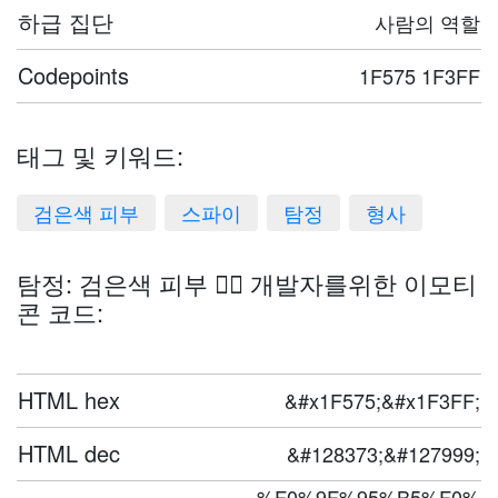
하급 집단
사람의 역할
Codepoints
1F575 1F3FF
태그 및 키워드:
검은색 피부
스파이
탐정
형사
탐정: 검은색 피부 🕵🏿 개발자를위한 이모티
콘 코드:
HTML hex
&#x1F575;&#x1F3FF;
HTML dec
&#128373;&#127999;
%F0%9F%95%B5%F0%