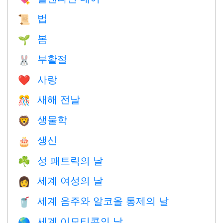
법
📜
봄
🌱
부활절
🐰
사랑
❤️️
새해 전날
🎊
생물학
🦁
생신
🎂
성 패트릭의 날
☘️
세계 여성의 날
👩
세계 음주와 알코올 통제의 날
🥤
세계 이모티콘의 날
🌎