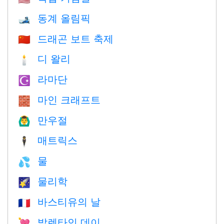
동계 올림픽
🎿
드래곤 보트 축제
🇨🇳
디 왈리
🕯
라마단
☪️
마인 크래프트
🧱
만우절
🙆‍♂️
매트릭스
🕴️
물
💦
물리학
🌠
바스티유의 날
🇫🇷
발렌타인 데이
💘