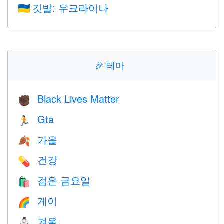
깃발: 우크라이나
🇺🇦
🎉
테마
Black Lives Matter
✊🏿
Gta
🏃
가을
🍂
건강
💊
검은 금요일
🛍
게이
🌈
겨울
⛄