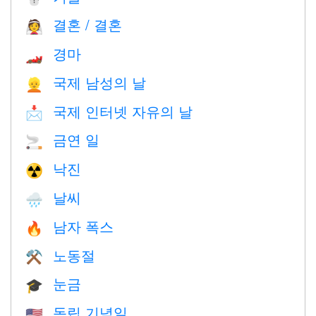
결혼 / 결혼
👰
경마
🏎
국제 남성의 날
👱
국제 인터넷 자유의 날
📩
금연 일
🚬
낙진
☢️
날씨
🌧
남자 폭스
🔥
노동절
⚒️
눈금
🎓
독립 기념일
🇺🇸