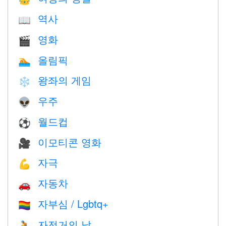
역사
📖
영화
🎬
올림픽
🏊
왕좌의 게임
❄️
우주
👽
월드컵
⚽
이모티콘 영화
🎥
자극
💪
자동차
🚗
자부심 / Lgbtq+
🏳️‍🌈
자전거의 날
🚴