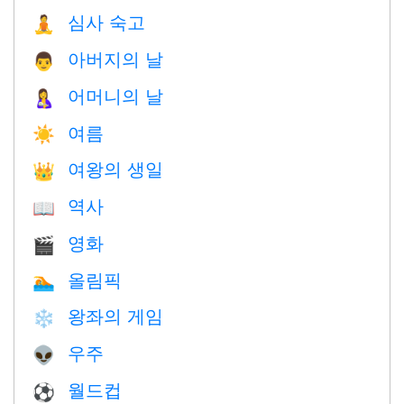
심사 숙고
🧘
아버지의 날
👨
어머니의 날
🤱
여름
☀️
여왕의 생일
👑
역사
📖
영화
🎬
올림픽
🏊
왕좌의 게임
❄️
우주
👽
월드컵
⚽