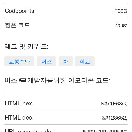
Codepoints
1F68C
짧은 코드
:bus:
태그 및 키워드:
교통수단
버스
차
학교
버스 🚌 개발자를위한 이모티콘 코드:
HTML hex
&#x1F68C;
HTML dec
&#128652;
URL escape code
%F0%9F%9A%8C