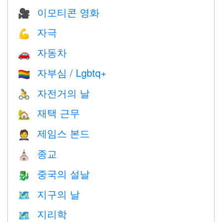
이모티콘 영화
🎥
자극
💪
자동차
🚗
자부심 / Lgbtq+
🏳️‍🌈
자전거의 날
🚴
재택 근무
🏡
제임스 본드
🤵
종교
⛪️
중국의 설날
🐉
지구의 날
🗺️
지리학
🗺