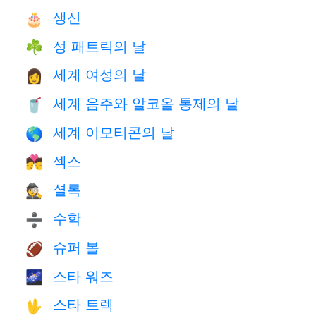
생신
🎂
성 패트릭의 날
☘️
세계 여성의 날
👩
세계 음주와 알코올 통제의 날
🥤
세계 이모티콘의 날
🌎
섹스
💏
셜록
🕵️
수학
➗
슈퍼 볼
🏈
스타 워즈
🌌
스타 트렉
🖖