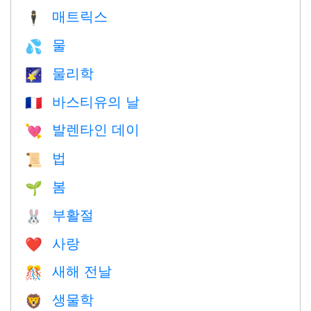
매트릭스
🕴️
물
💦
물리학
🌠
바스티유의 날
🇫🇷
발렌타인 데이
💘
법
📜
봄
🌱
부활절
🐰
사랑
❤️️
새해 전날
🎊
생물학
🦁