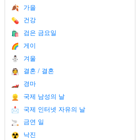
가을
🍂
건강
💊
검은 금요일
🛍
게이
🌈
겨울
⛄
결혼 / 결혼
👰
경마
🏎
국제 남성의 날
👱
국제 인터넷 자유의 날
📩
금연 일
🚬
낙진
☢️