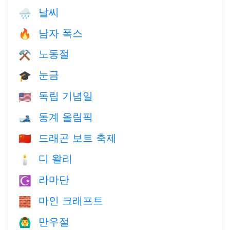
날씨
🌧
남자 폭스
🔥
노동절
⚒️
눈금
🎓
독립 기념일
🇺🇸
동계 올림픽
🎿
드래곤 보트 축제
🇨🇳
디 왈리
🕯
라마단
☪️
마인 크래프트
🧱
만우절
🙆‍♂️