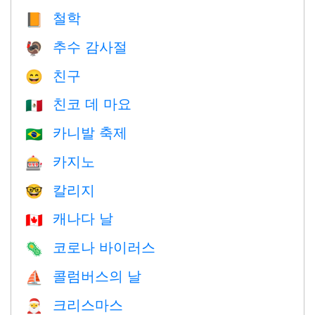
철학
📙
추수 감사절
🦃
친구
😄
친코 데 마요
🇲🇽
카니발 축제
🇧🇷
카지노
🎰
칼리지
🤓
캐나다 날
🇨🇦
코로나 바이러스
🦠
콜럼버스의 날
⛵️
크리스마스
🎅