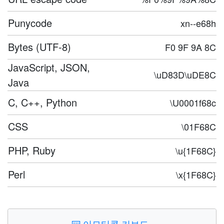
Punycode
xn--e68h
Bytes (UTF-8)
F0 9F 9A 8C
JavaScript, JSON,
\uD83D\uDE8C
Java
C, C++, Python
\U0001f68c
CSS
\01F68C
PHP, Ruby
\u{1F68C}
Perl
\x{1F68C}
⌨️
이모티콘 키보드