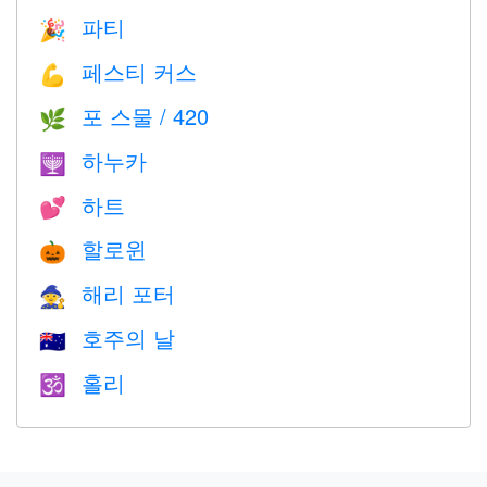
파티
🎉
페스티 커스
💪
포 스물 / 420
🌿
하누카
🕎
하트
💕
할로윈
🎃
해리 포터
🧙
호주의 날
🇦🇺
홀리
🕉