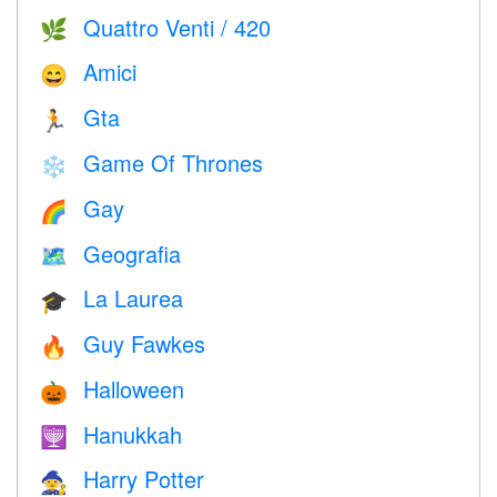
Quattro Venti / 420
🌿
Amici
😄
Gta
🏃
Game Of Thrones
❄️
Gay
🌈
Geografia
🗺
La Laurea
🎓
Guy Fawkes
🔥
Halloween
🎃
Hanukkah
🕎
Harry Potter
🧙