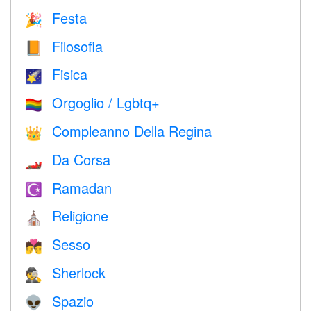
Festa
🎉
Filosofia
📙
Fisica
🌠
Orgoglio / Lgbtq+
🏳️‍🌈
Compleanno Della Regina
👑
Da Corsa
🏎
Ramadan
☪️
Religione
⛪️
Sesso
💏
Sherlock
🕵️
Spazio
👽