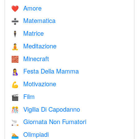
Amore
❤️️
Matematica
➗
Matrice
🕴️
Meditazione
🧘
Minecraft
🧱
Festa Della Mamma
🤱
Motivazione
💪
Film
🎬
Vigilia Di Capodanno
🎊
Giornata Non Fumatori
🚬
Olimpiadi
🏊