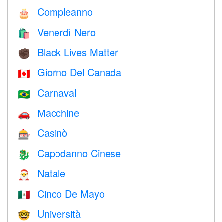
Compleanno
🎂
Venerdì Nero
🛍
Black Lives Matter
✊🏿
Giorno Del Canada
🇨🇦
Carnaval
🇧🇷
Macchine
🚗
Casinò
🎰
Capodanno Cinese
🐉
Natale
🎅
Cinco De Mayo
🇲🇽
Università
🤓