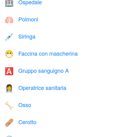
Ospedale
🏥
Polmoni
🫁
Siringa
💉
Faccina con mascherina
😷
Gruppo sanguigno A
🅰️
Operatrice sanitaria
👩‍⚕️
Osso
🦴
Cerotto
🩹