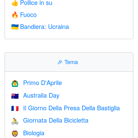
Pollice in su
👍
Fuoco
🔥
Bandiera: Ucraina
🇺🇦
🎉
Tema
Primo D'Aprile
🙆‍♂️
Australia Day
🇦🇺
Il Giorno Della Presa Della Bastiglia
🇫🇷
Giornata Della Bicicletta
🚴
Biologia
🦁