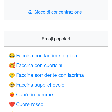
🕹️
Gioco di concentrazione
Emoji popolari
Faccina con lacrime di gioia
😂
Faccina con cuoricini
🥰
Faccina sorridente con lacrima
🥲
Faccina supplichevole
🥺
Cuore in fiamme
❤️‍🔥
Cuore rosso
❤️