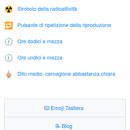
Simbolo della radioattività
☢️
Pulsante di ripetizione della riproduzione
🔁
Ore dodici e mezza
🕧
Ore undici e mezza
🕦
Dito medio: carnagione abbastanza chiara
🖕🏼
⌨️
Emoji Tastiera
📝
Blog