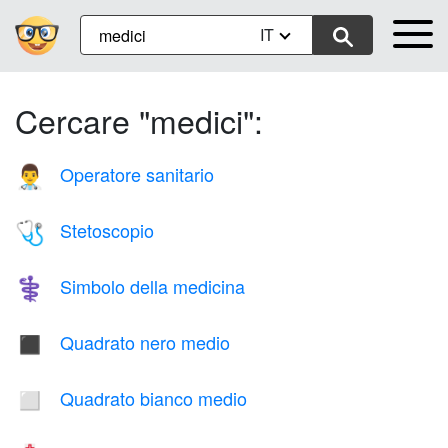
IT
Cercare "medici":
Operatore sanitario
👨‍⚕️
Stetoscopio
🩺
Simbolo della medicina
⚕️
Quadrato nero medio
◼️
Quadrato bianco medio
◻️