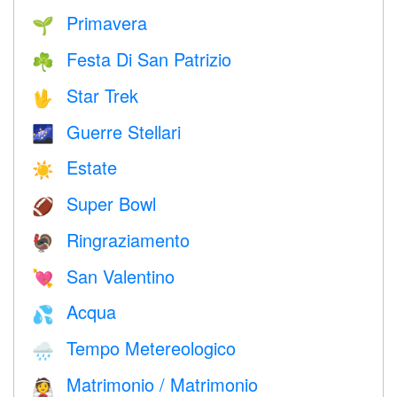
Primavera
🌱
Festa Di San Patrizio
☘️
Star Trek
🖖
Guerre Stellari
🌌
Estate
☀️
Super Bowl
🏈
Ringraziamento
🦃
San Valentino
💘
Acqua
💦
Tempo Metereologico
🌧
Matrimonio / Matrimonio
👰