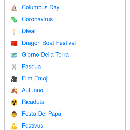
Columbus Day
⛵️
Coronavirus
🦠
Diwali
🕯
Dragon Boat Festival
🇨🇳
Giorno Della Terra
🗺️
Pasqua
🐰
Film Emoji
🎥
Autunno
🍂
Ricaduta
☢️
Festa Del Papà
👨
Festivus
💪