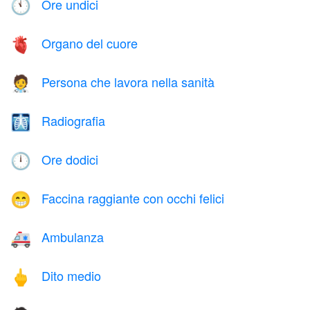
Ore undici
🕚
Organo del cuore
🫀
Persona che lavora nella sanità
🧑‍⚕️
Radiografia
🩻
Ore dodici
🕛
Faccina raggiante con occhi felici
😁
Ambulanza
🚑
Dito medio
🖕