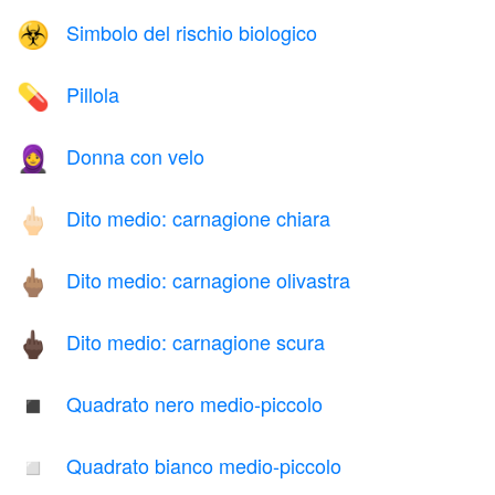
Simbolo del rischio biologico
☣️
Pillola
💊
Donna con velo
🧕
Dito medio: carnagione chiara
🖕🏻
Dito medio: carnagione olivastra
🖕🏽
Dito medio: carnagione scura
🖕🏿
Quadrato nero medio-piccolo
◾
Quadrato bianco medio-piccolo
◽