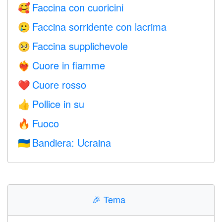
Faccina con cuoricini
🥰
Faccina sorridente con lacrima
🥲
Faccina supplichevole
🥺
Cuore in fiamme
❤️‍🔥
Cuore rosso
❤️
Pollice in su
👍
Fuoco
🔥
Bandiera: Ucraina
🇺🇦
🎉
Tema