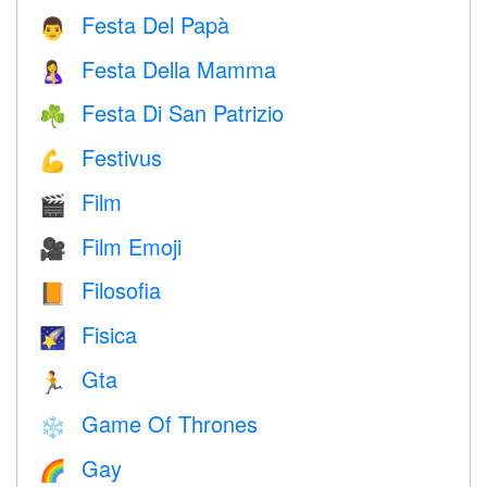
Festa Del Papà
👨
Festa Della Mamma
🤱
Festa Di San Patrizio
☘️
Festivus
💪
Film
🎬
Film Emoji
🎥
Filosofia
📙
Fisica
🌠
Gta
🏃
Game Of Thrones
❄️
Gay
🌈