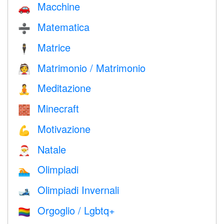
Macchine
🚗
Matematica
➗
Matrice
🕴️
Matrimonio / Matrimonio
👰
Meditazione
🧘
Minecraft
🧱
Motivazione
💪
Natale
🎅
Olimpiadi
🏊
Olimpiadi Invernali
🎿
Orgoglio / Lgbtq+
🏳️‍🌈