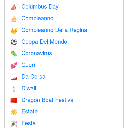
Columbus Day
⛵️
Compleanno
🎂
Compleanno Della Regina
👑
Coppa Del Mondo
⚽
Coronavirus
🦠
Cuori
💕
Da Corsa
🏎
Diwali
🕯
Dragon Boat Festival
🇨🇳
Estate
☀️
Festa
🎉