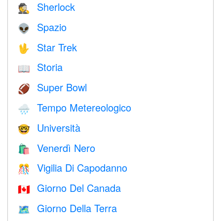
Sherlock
🕵️
Spazio
👽
Star Trek
🖖
Storia
📖
Super Bowl
🏈
Tempo Metereologico
🌧
Università
🤓
Venerdì Nero
🛍
Vigilia Di Capodanno
🎊
Giorno Del Canada
🇨🇦
Giorno Della Terra
🗺️