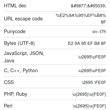
HTML dec
&#9877;&#65039;
%E2%9A%95%EF%B8%
URL escape code
8F
Punycode
xn--t7h
Bytes (UTF-8)
E2 9A 95 EF B8 8F
JavaScript, JSON,
\u2695\uFE0F
Java
C, C++, Python
\u2695\uFE0F
CSS
\2695 \FE0F
PHP, Ruby
\u{2695}\u{FE0F}
Perl
\x{2695}\x{FE0F}