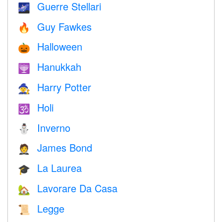
Guerre Stellari
🌌
Guy Fawkes
🔥
Halloween
🎃
Hanukkah
🕎
Harry Potter
🧙
Holi
🕉
Inverno
⛄
James Bond
🤵
La Laurea
🎓
Lavorare Da Casa
🏡
Legge
📜