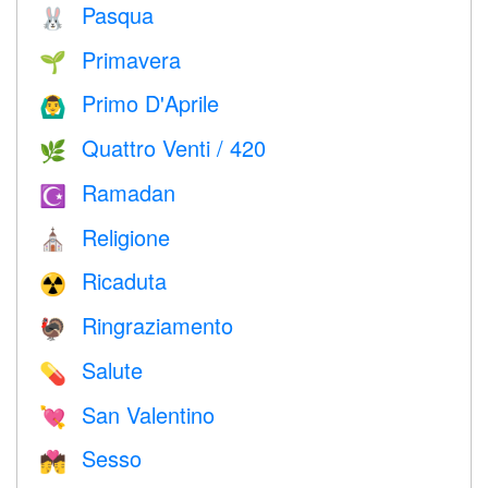
Pasqua
🐰
Primavera
🌱
Primo D'Aprile
🙆‍♂️
Quattro Venti / 420
🌿
Ramadan
☪️
Religione
⛪️
Ricaduta
☢️
Ringraziamento
🦃
Salute
💊
San Valentino
💘
Sesso
💏