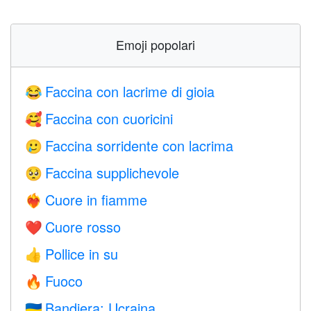
Emoji popolari
Faccina con lacrime di gioia
😂
Faccina con cuoricini
🥰
Faccina sorridente con lacrima
🥲
Faccina supplichevole
🥺
Cuore in fiamme
❤️‍🔥
Cuore rosso
❤️
Pollice in su
👍
Fuoco
🔥
Bandiera: Ucraina
🇺🇦