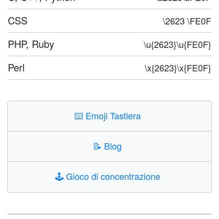
CSS
\2623 \FE0F
PHP, Ruby
\u{2623}\u{FE0F}
Perl
\x{2623}\x{FE0F}
⌨️
Emoji Tastiera
📝
Blog
🕹️
Gioco di concentrazione