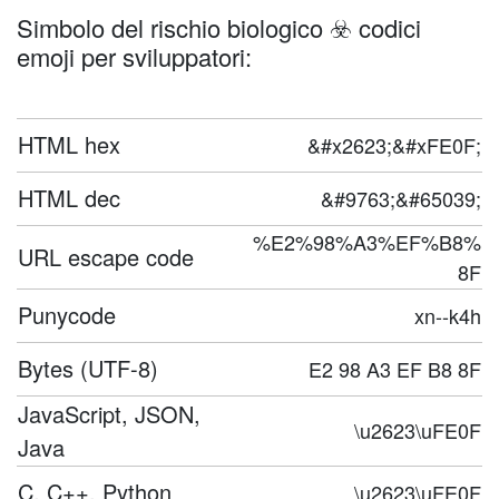
Simbolo del rischio biologico ☣️ codici
emoji per sviluppatori:
HTML hex
&#x2623;&#xFE0F;
HTML dec
&#9763;&#65039;
%E2%98%A3%EF%B8%
URL escape code
8F
Punycode
xn--k4h
Bytes (UTF-8)
E2 98 A3 EF B8 8F
JavaScript, JSON,
\u2623\uFE0F
Java
C, C++, Python
\u2623\uFE0F