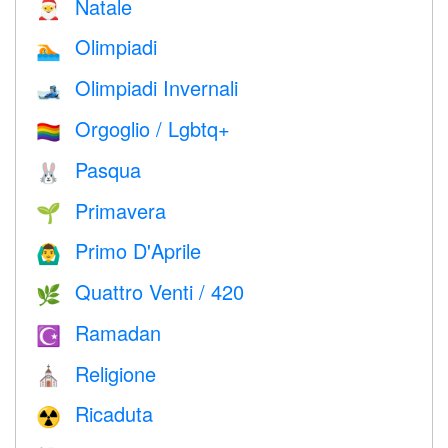
Natale
🎅
Olimpiadi
🏊
Olimpiadi Invernali
🎿
Orgoglio / Lgbtq+
🏳️‍🌈
Pasqua
🐰
Primavera
🌱
Primo D'Aprile
🙆‍♂️
Quattro Venti / 420
🌿
Ramadan
☪️
Religione
⛪️
Ricaduta
☢️