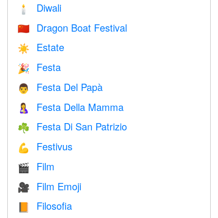
Diwali
🕯
Dragon Boat Festival
🇨🇳
Estate
☀️
Festa
🎉
Festa Del Papà
👨
Festa Della Mamma
🤱
Festa Di San Patrizio
☘️
Festivus
💪
Film
🎬
Film Emoji
🎥
Filosofia
📙