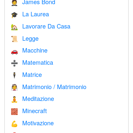
James Bond
🤵
La Laurea
🎓
Lavorare Da Casa
🏡
Legge
📜
Macchine
🚗
Matematica
➗
Matrice
🕴️
Matrimonio / Matrimonio
👰
Meditazione
🧘
Minecraft
🧱
Motivazione
💪