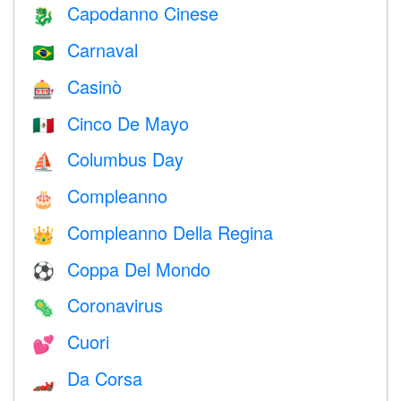
Capodanno Cinese
🐉
Carnaval
🇧🇷
Casinò
🎰
Cinco De Mayo
🇲🇽
Columbus Day
⛵️
Compleanno
🎂
Compleanno Della Regina
👑
Coppa Del Mondo
⚽
Coronavirus
🦠
Cuori
💕
Da Corsa
🏎