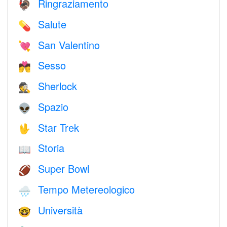
Ringraziamento
🦃
Salute
💊
San Valentino
💘
Sesso
💏
Sherlock
🕵️
Spazio
👽
Star Trek
🖖
Storia
📖
Super Bowl
🏈
Tempo Metereologico
🌧
Università
🤓