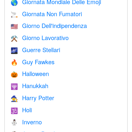
Giornata Mondiale Delle Emoji
🌎
Giornata Non Fumatori
🚬
Giorno Dell'indipendenza
🇺🇸
Giorno Lavorativo
⚒️
Guerre Stellari
🌌
Guy Fawkes
🔥
Halloween
🎃
Hanukkah
🕎
Harry Potter
🧙
Holi
🕉
Inverno
⛄