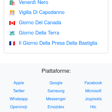
Venerdì Nero
🛍
Vigilia Di Capodanno
🎊
Giorno Del Canada
🇨🇦
Giorno Della Terra
🗺️
Il Giorno Della Presa Della Bastiglia
🇫🇷
Piattaforme:
Apple
Google
Facebook
Twitter
Samsung
Microsoft
Whatsapp
Messenger
Joypixels
Openmoji
Emojidex
Htc