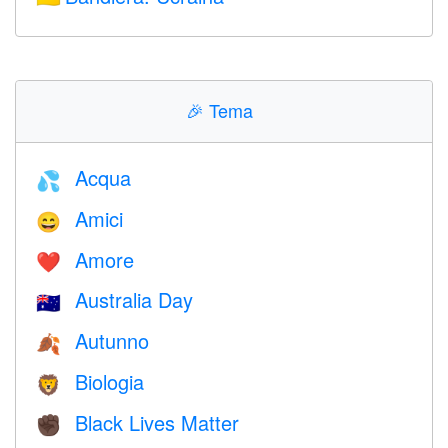
🎉
Tema
Acqua
💦
Amici
😄
Amore
❤️️
Australia Day
🇦🇺
Autunno
🍂
Biologia
🦁
Black Lives Matter
✊🏿