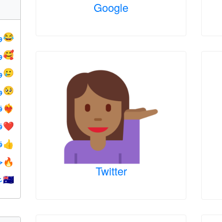
Google
و
😂
و
🥰
و
🥲
و
🥺
ق
❤️‍🔥
ق
❤️
ق
👍
ح
🔥
Twitter
ع
🇺🇦