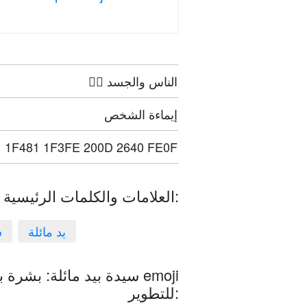
🤦‍♀️ الناس والجسد
إيماءة الشخص
1F481 1F3FE 200D 2640 FE0F
العلامات والكلمات الرئيسية:
يد مائلة
س
سيدة بيد مائلة: بشرة بلون
للتطوير: