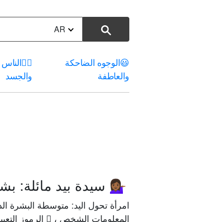
AR
😃
الوجوه الضاحكة
🤦‍♀️
الناس
والعاطفة
والجسد
سيدة بيد مائلة: بش
💁🏾‍♀️
امرأة تحول اليد: متوسطة البشرة الد