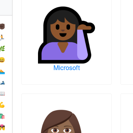
✊🏿
🏃
🌿
😄
Microsoft
🏊
🎿
📖
💪
🛍
💏