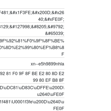
F481;&#x1F3FE;&#x200D;&#x26
40;&#xFE0F;
129;&#127998;&#8205;&#9792;
&#65039;
9F%92%81%F0%9F%8F%BE%
0%8D%E2%99%80%EF%B8%8
F
xn--e5h9899nhla
 92 81 F0 9F 8F BE E2 80 8D E2
99 80 EF B8 8F
3D\uDC81\uD83C\uDFFE\u200D\
u2640\uFE0F
1f481\U0001f3fe\u200D\u2640\u
FE0F