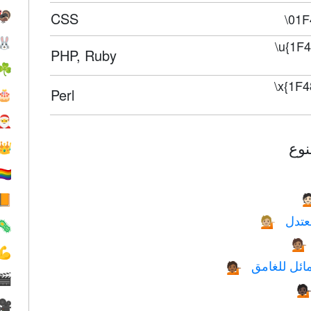
CSS
🦃
\01F
🐰
\u{1F
PHP, Ruby
☘️
\x{1F4
Perl
🎂
🎅
👑
️‍🌈
💁
📙
‫شخص
💁🏼
🦠
💁🏽
💪
‫شخص بيد م
💁🏾
🎬
💁
🎥