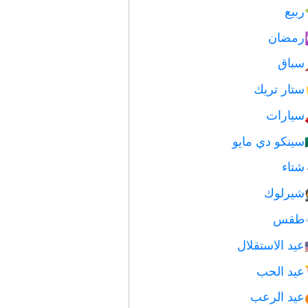
ربيع
رمضان
سباق
ستار تريك
سيارات
سينكو دي مايو
شتاء
شيرلوك
طقس
عيد الاستقلال
عيد الحب
عيد الرعب