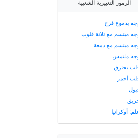
الرموز التعبيرية الشعبية
جه بدموع فرح
جه مبتسم مع ثلاثة قلوب
جه مبتسم مع دمعة
جه ملتمس
لب يحترق
لب أحمر
بول
ريق
لم: أوكرانيا