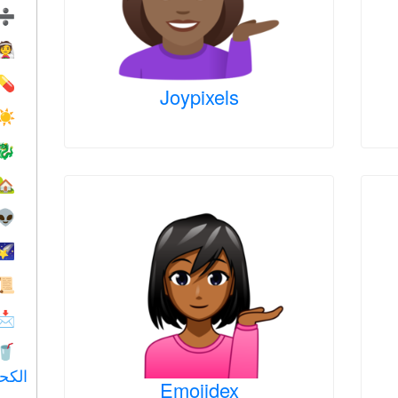
➗
👰
💊
Joypixels
☀️
🐉
🏡
👽
🌠
📜
📩
🥤
الكح
Emojidex