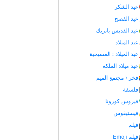
عيد الشكر
عيد الفصح
عيد القديس باتريك
عيد الميلاد
عيد الميلاد : المسيحية
عيد ميلاد الملكة
فخر \ مجتمع الميم

فلسفة
فيروس كورونا
فيستيفوس
فيلم
فيلم Emoji