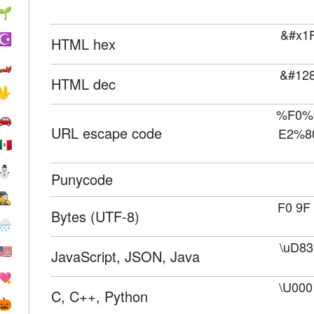
🌱
&#x1
☪️
HTML hex
🏎
&#128
HTML dec
🖖
%F0%
🚗
URL escape code
E2%8
🇲🇽
⛄
Punycode
🕵️
F0 9F
Bytes (UTF-8)
🌧
\uD8
🇺🇸
JavaScript, JSON, Java
💘
\U000
C, C++, Python
🎃