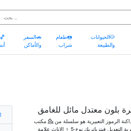
🐶
الحيوانات
🍩
طعام
🚗
السفر
🏀
والطبيعة
شراب
والأماكن
أن
رة بلون معتدل مائل للغامق
️
اكنة الرموز التعبيرية هو سلسلة من 💁 مكتب
المعلومات الشخص ، 🏾 الرموز التعبيرية التعديل فيتزباتريك نوع-5 ♀ الإناث علامة