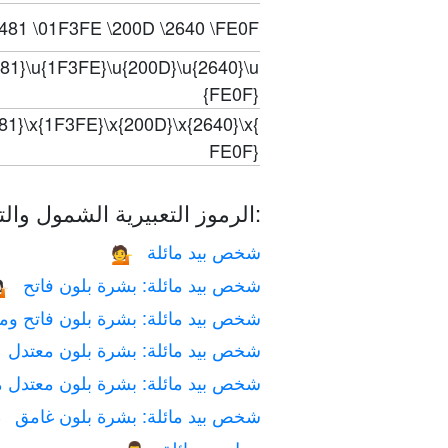
481 \01F3FE \200D \2640 \FE0F
481}\u{1F3FE}\u{200D}\u{2640}\u
{FE0F}
81}\x{1F3FE}\x{200D}\x{2640}\x{
FE0F}
الرموز التعبيرية الشمول والتنوع:
شخص بيد مائلة
💁
‫شخص بيد مائلة: بشرة بلون فاتح
🏻
 بيد مائلة: بشرة بلون فاتح ومعتدل
‫شخص بيد مائلة: بشرة بلون معتدل
ائلة: بشرة بلون معتدل مائل للغامق
‫شخص بيد مائلة: بشرة بلون غامق

رجل بيد مائلة