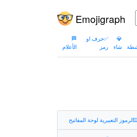
Emojigraph
💎
✅
حرف او
🏁
شطة
شاء
رمز
الأعلام
⌨
الرموز التعبيرية لوحة المفاتيح