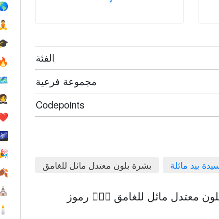
🌎
🧘
🎓
الفئة
🔥
مجموعة فرعية
🗺
🤵
Codepoints
❤️️
🌌
🎉
يدة بيد مائلة
بشرة بلون معتدل مائل للغامق
🍂
⛪️
 معتدل مائل للغامق 💁🏾‍♀️ رموز emoji
🕯