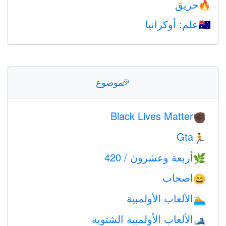
حريق
🔥
علم: أوكرانيا
🇺🇦
🎉
موضوع
Black Lives Matter
✊🏿
Gta
🏃
أربعة وعشرون / 420
🌿
اصحاب
😄
الألعاب الأولمبية
🏊
الألعاب الأولمبية الشتوية
🎿