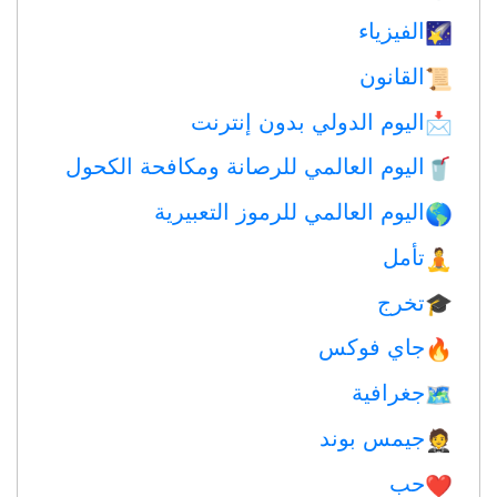
الفيزياء
🌠
القانون
📜
اليوم الدولي بدون إنترنت
📩
اليوم العالمي للرصانة ومكافحة الكحول
🥤
اليوم العالمي للرموز التعبيرية
🌎
تأمل
🧘
تخرج
🎓
جاي فوكس
🔥
جغرافية
🗺
جيمس بوند
🤵
حب
❤️️