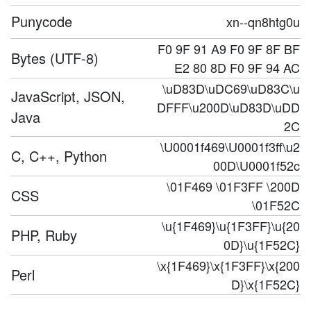
Punycode
xn--qn8htg0u
F0 9F 91 A9 F0 9F 8F BF
Bytes (UTF-8)
E2 80 8D F0 9F 94 AC
\uD83D\uDC69\uD83C\u
JavaScript, JSON,
DFFF\u200D\uD83D\uDD
Java
2C
\U0001f469\U0001f3ff\u2
C, C++, Python
00D\U0001f52c
\01F469 \01F3FF \200D
CSS
\01F52C
\u{1F469}\u{1F3FF}\u{20
PHP, Ruby
0D}\u{1F52C}
\x{1F469}\x{1F3FF}\x{200
Perl
D}\x{1F52C}