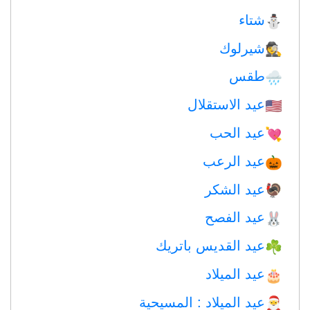
شتاء
⛄
شيرلوك
🕵️
طقس
🌧
عيد الاستقلال
🇺🇸
عيد الحب
💘
عيد الرعب
🎃
عيد الشكر
🦃
عيد الفصح
🐰
عيد القديس باتريك
☘️
عيد الميلاد
🎂
عيد الميلاد : المسيحية
🎅