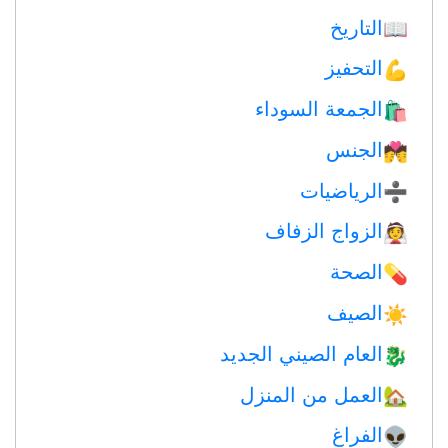
التاريخ
📖
التحفيز
💪
الجمعة السوداء
🛍
الجنس
💏
الرياضيات
➗
الزواج الزفاف
👰
الصحة
💊
الصيف
☀️
العام الصيني الجديد
🐉
العمل من المنزل
🏡
الفراغ
👽