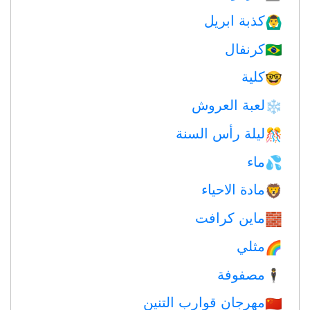
كذبة ابريل
🙆‍♂️
كرنفال
🇧🇷
كلية
🤓
لعبة العروش
❄️
ليلة رأس السنة
🎊
ماء
💦
مادة الاحياء
🦁
ماين كرافت
🧱
مثلي
🌈
مصفوفة
🕴️
مهرجان قوارب التنين
🇨🇳