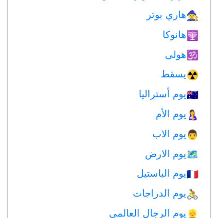
هاري بوتر
🧙
هانوكا
🕎
هولى
🕉
يسقط
☢️
يوم أستراليا
🇦🇺
يوم الأم
🤱
يوم الاب
👨
يوم الارض
🗺️
يوم الباستيل
🇫🇷
يوم الدراجات
🚴
يوم الرجال العالمي
👱