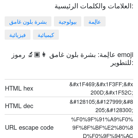
العلامات والكلمات الرئيسية:
عالِمة
بيولوجية
بشرة بلون غامق
كيميائية
فيزيائية
عالِمة: بشرة بلون غامق 👩🏿‍🔬 رموز emoji
للتطوير:
&#x1F469;&#x1F3FF;&#x
HTML hex
200D;&#x1F52C;
&#128105;&#127999;&#8
HTML dec
205;&#128300;
%F0%9F%91%A9%F0%
URL escape code
9F%8F%BF%E2%80%8
D%F0%9F%94%AC