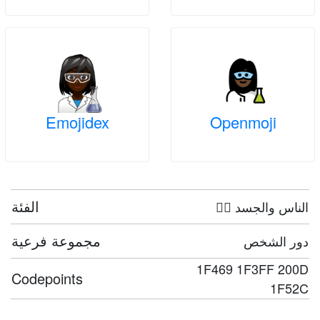
Emojidex
Openmoji
الفئة
🤦‍♀️ الناس والجسد
مجموعة فرعية
دور الشخص
1F469 1F3FF 200D
Codepoints
1F52C