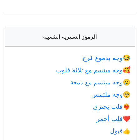
الرموز التعبيرية الشعبية
وجه بدموع فرح
😂
وجه مبتسم مع ثلاثة قلوب
🥰
وجه مبتسم مع دمعة
🥲
وجه ملتمس
🥺
قلب يحترق
❤️‍🔥
قلب أحمر
❤️
قبول
👍