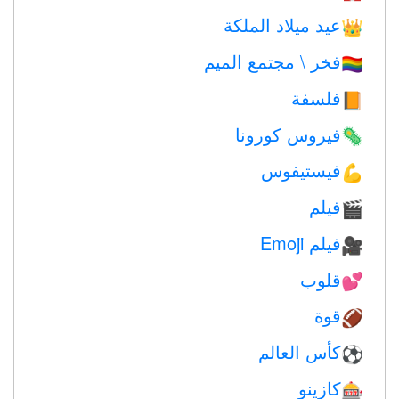
عيد ميلاد الملكة
👑
فخر \ مجتمع الميم
🏳️‍🌈
فلسفة
📙
فيروس كورونا
🦠
فيستيفوس
💪
فيلم
🎬
فيلم Emoji
🎥
قلوب
💕
قوة
🏈
كأس العالم
⚽
كازينو
🎰