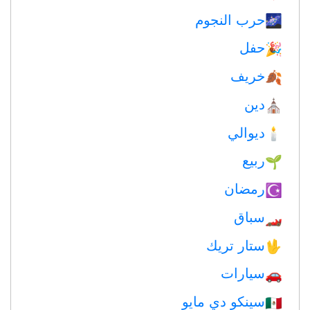
حرب النجوم
🌌
حفل
🎉
خريف
🍂
دين
⛪️
ديوالي
🕯
ربيع
🌱
رمضان
☪️
سباق
🏎
ستار تريك
🖖
سيارات
🚗
سينكو دي مايو
🇲🇽