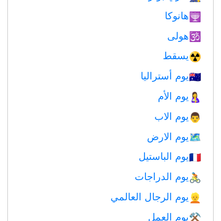
هانوكا
🕎
هولى
🕉
يسقط
☢️
يوم أستراليا
🇦🇺
يوم الأم
🤱
يوم الاب
👨
يوم الارض
🗺️
يوم الباستيل
🇫🇷
يوم الدراجات
🚴
يوم الرجال العالمي
👱
يوم العمل
⚒️