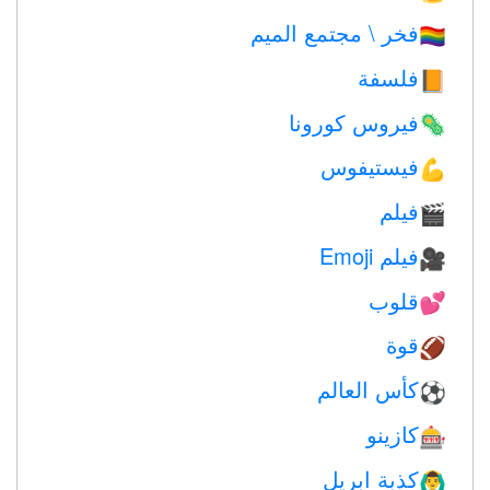
فخر \ مجتمع الميم
🏳️‍🌈
فلسفة
📙
فيروس كورونا
🦠
فيستيفوس
💪
فيلم
🎬
فيلم Emoji
🎥
قلوب
💕
قوة
🏈
كأس العالم
⚽
كازينو
🎰
كذبة ابريل
🙆‍♂️