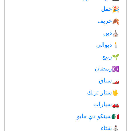
حفل
🎉
خريف
🍂
دين
⛪️
ديوالي
🕯
ربيع
🌱
رمضان
☪️
سباق
🏎
ستار تريك
🖖
سيارات
🚗
سينكو دي مايو
🇲🇽
شتاء
⛄