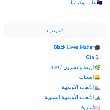
علم: أوكرانيا
🇺🇦
🎉
موضوع
Black Lives Matter
✊🏿
Gta
🏃
أربعة وعشرون / 420
🌿
اصحاب
😄
الألعاب الأولمبية
🏊
الألعاب الأولمبية الشتوية
🎿
التاريخ
📖