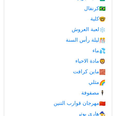
كرنفال
🇧🇷
كلية
🤓
لعبة العروش
❄️
ليلة رأس السنة
🎊
ماء
💦
مادة الاحياء
🦁
ماين كرافت
🧱
مثلي
🌈
مصفوفة
🕴️
مهرجان قوارب التنين
🇨🇳
هاري بوتر
🧙