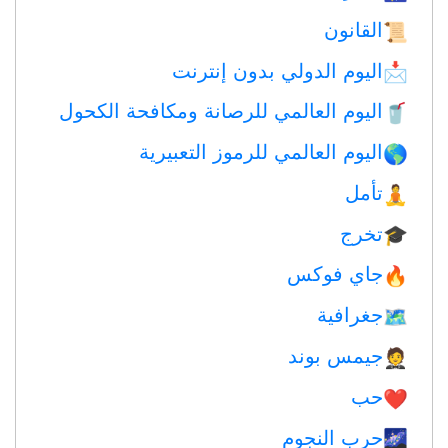
القانون
📜
اليوم الدولي بدون إنترنت
📩
اليوم العالمي للرصانة ومكافحة الكحول
🥤
اليوم العالمي للرموز التعبيرية
🌎
تأمل
🧘
تخرج
🎓
جاي فوكس
🔥
جغرافية
🗺
جيمس بوند
🤵
حب
❤️️
حرب النجوم
🌌