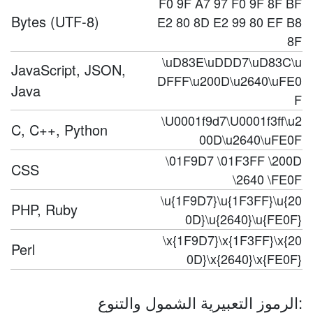
F0 9F A7 97 F0 9F 8F BF
Bytes (UTF-8)
E2 80 8D E2 99 80 EF B8
8F
\uD83E\uDDD7\uD83C\u
JavaScript, JSON,
DFFF\u200D\u2640\uFE0
Java
F
\U0001f9d7\U0001f3ff\u2
C, C++, Python
00D\u2640\uFE0F
\01F9D7 \01F3FF \200D
CSS
\2640 \FE0F
\u{1F9D7}\u{1F3FF}\u{20
PHP, Ruby
0D}\u{2640}\u{FE0F}
\x{1F9D7}\x{1F3FF}\x{20
Perl
0D}\x{2640}\x{FE0F}
الرموز التعبيرية الشمول والتنوع: