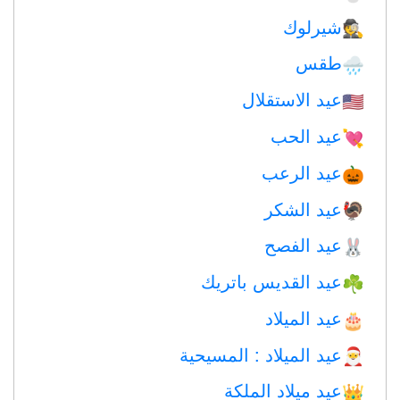
شيرلوك
🕵️
طقس
🌧
عيد الاستقلال
🇺🇸
عيد الحب
💘
عيد الرعب
🎃
عيد الشكر
🦃
عيد الفصح
🐰
عيد القديس باتريك
☘️
عيد الميلاد
🎂
عيد الميلاد : المسيحية
🎅
عيد ميلاد الملكة
👑