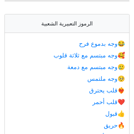
الرموز التعبيرية الشعبية
وجه بدموع فرح
😂
وجه مبتسم مع ثلاثة قلوب
🥰
وجه مبتسم مع دمعة
🥲
وجه ملتمس
🥺
قلب يحترق
❤️‍🔥
قلب أحمر
❤️
قبول
👍
حريق
🔥