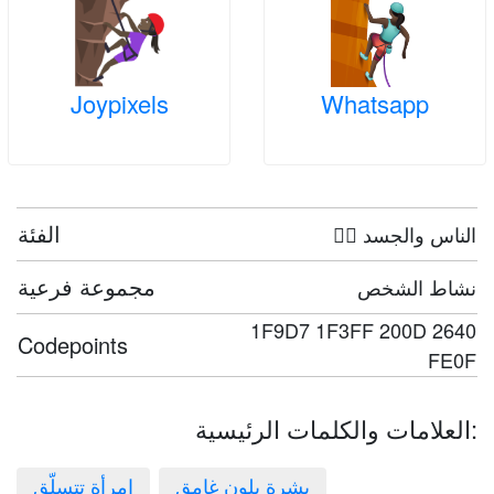
Joypixels
Whatsapp
الفئة
🤦‍♀️ الناس والجسد
مجموعة فرعية
نشاط الشخص
1F9D7 1F3FF 200D 2640
Codepoints
FE0F
العلامات والكلمات الرئيسية:
بشرة بلون غامق
امرأة تتسلّق