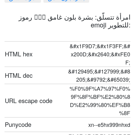
امرأة تتسلّق: بشرة بلون غامق 🧗🏿‍♀️ رموز
emoji للتطوير:
&#x1F9D7;&#x1F3FF;&#
HTML hex
x200D;&#x2640;&#xFE0
F;
&#129495;&#127999;&#8
HTML dec
205;&#9792;&#65039;
%F0%9F%A7%97%F0%
9F%8F%BF%E2%80%8
URL escape code
D%E2%99%80%EF%B8
%8F
Punycode
xn--e5hx999nhxd