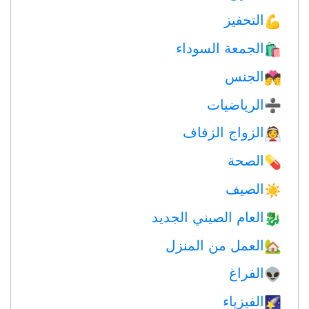
التحفيز
💪
الجمعة السوداء
🛍
الجنس
💏
الرياضيات
➗
الزواج الزفاف
👰
الصحة
💊
الصيف
☀️
العام الصيني الجديد
🐉
العمل من المنزل
🏡
الفراغ
👽
الفيزياء
🌠