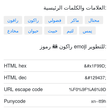
العلامات والكلمات الرئيسية:
محتال
ماكر
فضولي
راكون
راقون
نِمس
لئيم
خبيث
حيوان
مخادع
راكون 🦝 رموز emoji للتطوير:
HTML hex
&#x1F99D;
HTML dec
&#129437;
URL escape code
%F0%9F%A6%9D
Punycode
xn--tt9h