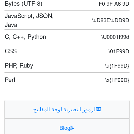
Bytes (UTF-8)
F0 9F A6 9D
JavaScript, JSON,
\uD83E\uDD9D
Java
C, C++, Python
\U0001f99d
CSS
\01F99D
PHP, Ruby
\u{1F99D}
Perl
\x{1F99D}
⌨️
الرموز التعبيرية لوحة المفاتيح
Blog
📝