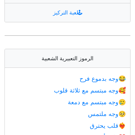
🕹️
لعبة التركيز
الرموز التعبيرية الشعبية
وجه بدموع فرح
😂
وجه مبتسم مع ثلاثة قلوب
🥰
وجه مبتسم مع دمعة
🥲
وجه ملتمس
🥺
قلب يحترق
❤️‍🔥