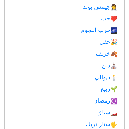
جيمس بوند
🤵
حب
❤️️
حرب النجوم
🌌
حفل
🎉
خريف
🍂
دين
⛪️
ديوالي
🕯
ربيع
🌱
رمضان
☪️
سباق
🏎
ستار تريك
🖖