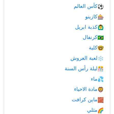
كأس العالم
⚽
كازينو
🎰
كذبة ابريل
🙆‍♂️
كرنفال
🇧🇷
كلية
🤓
لعبة العروش
❄️
ليلة رأس السنة
🎊
ماء
💦
مادة الاحياء
🦁
ماين كرافت
🧱
مثلي
🌈