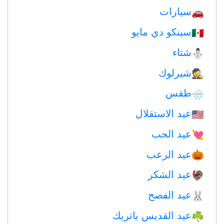
سيارات
🚗
سينكو دي مايو
🇲🇽
شتاء
⛄
شيرلوك
🕵️
طقس
🌧
عيد الاستقلال
🇺🇸
عيد الحب
💘
عيد الرعب
🎃
عيد الشكر
🦃
عيد الفصح
🐰
عيد القديس باتريك
☘️