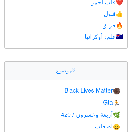
قلب أحمر
❤️
قبول
👍
حريق
🔥
علم: أوكرانيا
🇺🇦
🎉
موضوع
Black Lives Matter
✊🏿
Gta
🏃
أربعة وعشرون / 420
🌿
اصحاب
😄