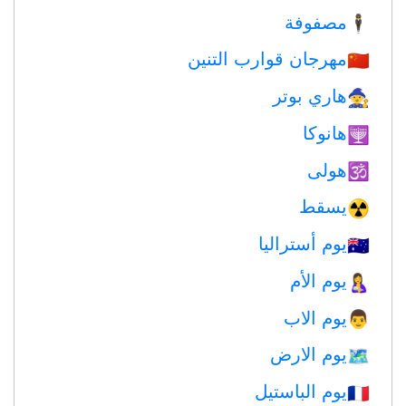
مصفوفة
🕴️
مهرجان قوارب التنين
🇨🇳
هاري بوتر
🧙
هانوكا
🕎
هولى
🕉
يسقط
☢️
يوم أستراليا
🇦🇺
يوم الأم
🤱
يوم الاب
👨
يوم الارض
🗺️
يوم الباستيل
🇫🇷