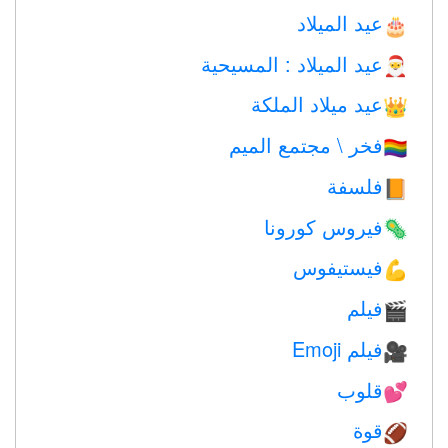
عيد الميلاد
🎂
عيد الميلاد : المسيحية
🎅
عيد ميلاد الملكة
👑
فخر \ مجتمع الميم
🏳️‍🌈
فلسفة
📙
فيروس كورونا
🦠
فيستيفوس
💪
فيلم
🎬
فيلم Emoji
🎥
قلوب
💕
قوة
🏈