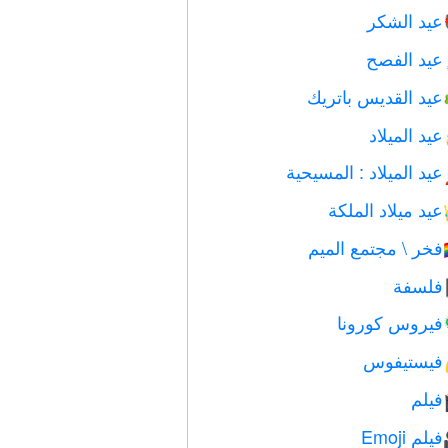
عيد الشكر
عيد الفصح
عيد القديس باتريك
عيد الميلاد
عيد الميلاد : المسيحية
عيد ميلاد الملكة
فخر \ مجتمع الميم

فلسفة
فيروس كورونا
فيستيفوس
فيلم
فيلم Emoji