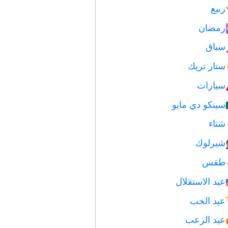
ربيع
رمضان
سباق
ستار تريك
سيارات
سينكو دي مايو
شتاء
شيرلوك
طقس
عيد الاستقلال
عيد الحب
عيد الرعب