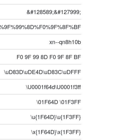
&#128589;&#127999;
%9F%99%8D%F0%9F%8F%BF
xn--qn8h10b
F0 9F 99 8D F0 9F 8F BF
\uD83D\uDE4D\uD83C\uDFFF
\U0001f64d\U0001f3ff
\01F64D \01F3FF
\u{1F64D}\u{1F3FF}
\x{1F64D}\x{1F3FF}