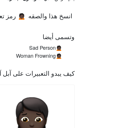
انسخ هذا والصقه
رمز تع
🙍🏿
وتسمى أيضا
Sad Person
🙍🏿
Woman Frowning
🙍🏿
كيف يبدو التعبيرات على آبل 