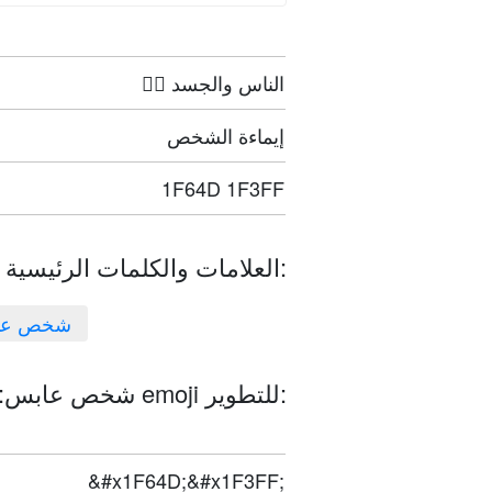
🤦‍♀️ الناس والجسد
إيماءة الشخص
1F64D 1F3FF
العلامات والكلمات الرئيسية:
شخص عا
شخص عابس: بشرة بلون غامق 🙍🏿 رموز emoji للتطوير:
&#x1F64D;&#x1F3FF;