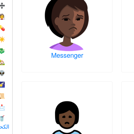
➗
👰
💊
☀️
🐉
Messenger
🏡
👽
🌠
📜
📩
🥤
الكح