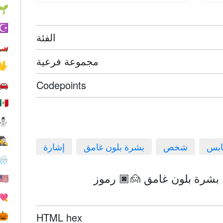
🌱
☪️
الفئة
🏎
مجموعة فرعية
🖖
Codepoints
🚗
🇲🇽
⛄
🕵️
بس
شخص
بشرة بلون غامق
إشارة
🌧
🇺🇸
💘
HTML hex
🎃