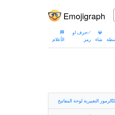
Emojigraph
💎
✅
حرف او
🏁
شطة
شاء
رمز
الأعلام
⌨
الرموز التعبيرية لوحة المفاتيح