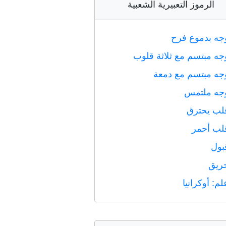
الرموز التعبيرية الشعبية
جه بدموع فرح
جه مبتسم مع ثلاثة قلوب
جه مبتسم مع دمعة
جه ملتمس
لب يحترق
لب أحمر
بول
ريق
لم: أوكرانيا