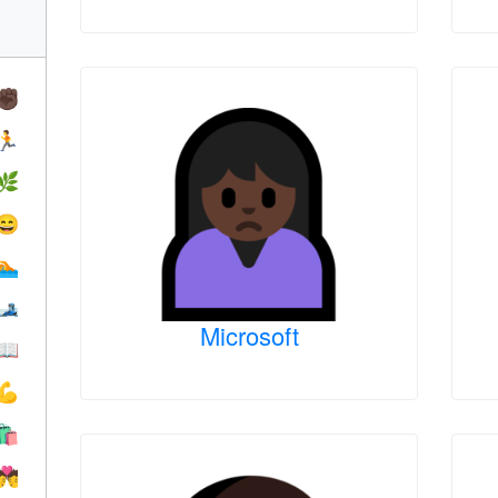
✊🏿
🏃
🌿
😄
🏊
🎿
Microsoft
📖
💪
🛍
💏