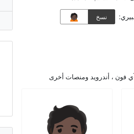
بيري:
نسخ
آي فون ، أندرويد ومنصات أخرى