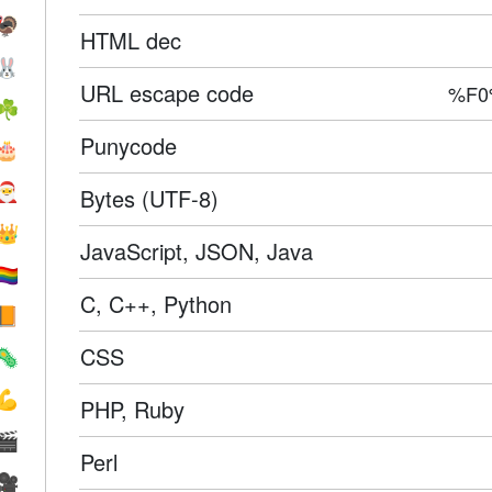
🦃
HTML dec
🐰
URL escape code
%F0
☘️
Punycode
🎂
🎅
Bytes (UTF-8)
👑
JavaScript, JSON, Java
️‍🌈
C, C++, Python
📙
CSS
🦠
💪
PHP, Ruby
🎬
Perl
🎥