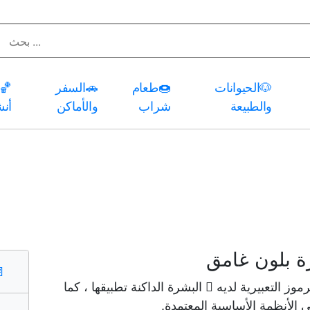
🐶
الحيوانات
🍩
طعام
🚗
السفر
🏀
والطبيعة
شراب
والأماكن
أن
بلون غامق
️
التعبيرية لديه 🏿 البشرة الداكنة تطبيقها ، كما
الأنظمة الأساسية المعتمدة.