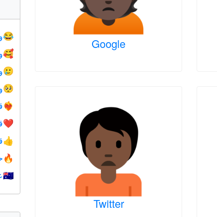
و
😂
Google
و
🥰
و
🥲
و
🥺
ق
❤️‍🔥
ق
❤️
ق
👍
ح
🔥
ع
🇺🇦
Twitter