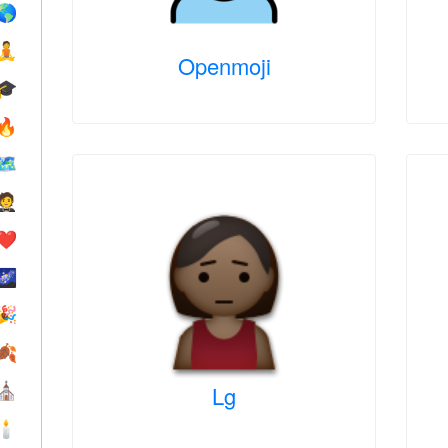
🌎
🧘
Openmoji
🎓
🔥
🗺
🤵
❤️️
🌌
🎉
🍂
⛪️
Lg
🕯