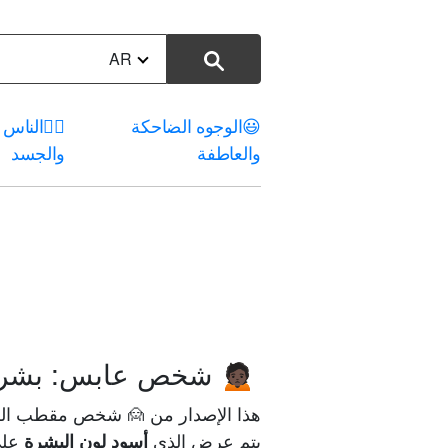
AR
😃
الوجوه الضاحكة
🤦‍♀️
الناس
والعاطفة
والجسد
شخص عابس: بشرة 
🙍🏿
هذا الإصدار من 🙍 شخص مقطب الرموز 
يتم عرض الذي
على 
أسود لون البشرة