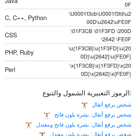
Java
0F
\U0001f3cb\U0001f3fd\u2
C, C++, Python
00D\u2642\uFE0F
\01F3CB \01F3FD \200D
CSS
\2642 \FE0F
\u{1F3CB}\u{1F3FD}\u{20
PHP, Ruby
0D}\u{2642}\u{FE0F}
\x{1F3CB}\x{1F3FD}\x{20
Perl
0D}\x{2642}\x{FE0F}
الرموز التعبيرية الشمول والتنوع:
شخص يرفع أثقال
🏋️
شخص يرفع أثقال: بشرة بلون فاتح
🏋🏻
شخص يرفع أثقال: بشرة بلون فاتح ومعتدل
🏋🏼
شخص يرفع أثقال: بشرة بلون معتدل
🏋🏽