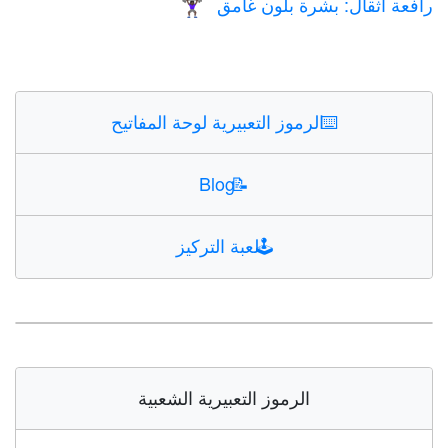
رافعة أثقال: بشرة بلون غامق
🏋🏿‍♀️
⌨️
الرموز التعبيرية لوحة المفاتيح
Blog
📝
🕹️
لعبة التركيز
الرموز التعبيرية الشعبية