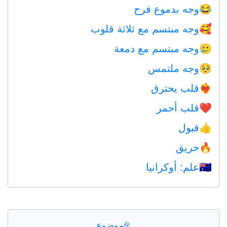
وجه بدموع فرح
😂
وجه مبتسم مع ثلاثة قلوب
🥰
وجه مبتسم مع دمعة
🥲
وجه ملتمس
🥺
قلب يحترق
❤️‍🔥
قلب أحمر
❤️
قبول
👍
حريق
🔥
علم: أوكرانيا
🇺🇦
🎉
موضوع