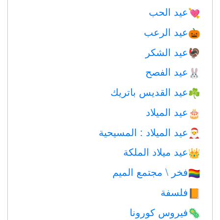
عيد الحب
💘
عيد الرعب
🎃
عيد الشكر
🦃
عيد الفصح
🐰
عيد القديس باتريك
☘️
عيد الميلاد
🎂
عيد الميلاد : المسيحية
🎅
عيد ميلاد الملكة
👑
فخر \ مجتمع الميم
🏳️‍🌈
فلسفة
📙
فيروس كورونا
🦠