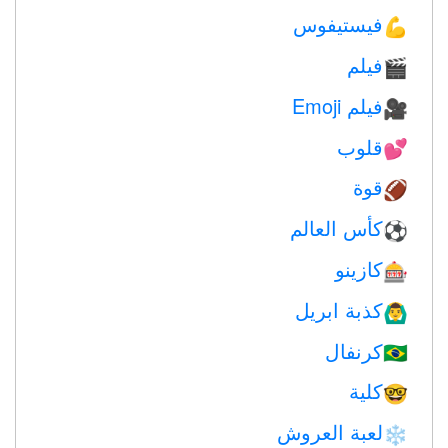
فيستيفوس
💪
فيلم
🎬
فيلم Emoji
🎥
قلوب
💕
قوة
🏈
كأس العالم
⚽
كازينو
🎰
كذبة ابريل
🙆‍♂️
كرنفال
🇧🇷
كلية
🤓
لعبة العروش
❄️