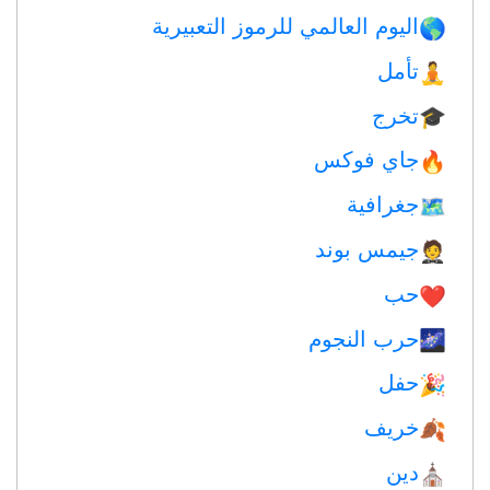
اليوم العالمي للرموز التعبيرية
🌎
تأمل
🧘
تخرج
🎓
جاي فوكس
🔥
جغرافية
🗺
جيمس بوند
🤵
حب
❤️️
حرب النجوم
🌌
حفل
🎉
خريف
🍂
دين
⛪️