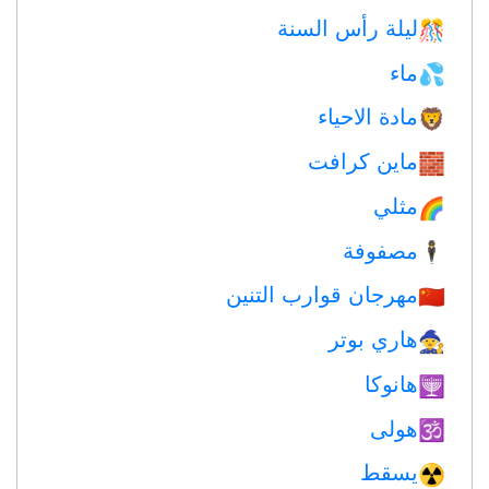
ليلة رأس السنة
🎊
ماء
💦
مادة الاحياء
🦁
ماين كرافت
🧱
مثلي
🌈
مصفوفة
🕴️
مهرجان قوارب التنين
🇨🇳
هاري بوتر
🧙
هانوكا
🕎
هولى
🕉
يسقط
☢️