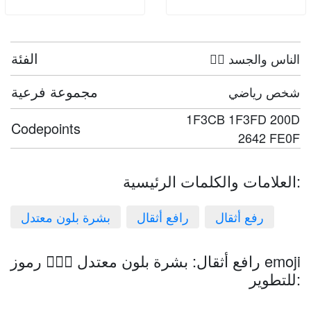
الفئة
🤦‍♀️ الناس والجسد
مجموعة فرعية
شخص رياضي
1F3CB 1F3FD 200D
Codepoints
2642 FE0F
العلامات والكلمات الرئيسية:
رفع أثقال
رافع أثقال
بشرة بلون معتدل
رافع أثقال: بشرة بلون معتدل 🏋🏽‍♂️ رموز emoji
للتطوير: