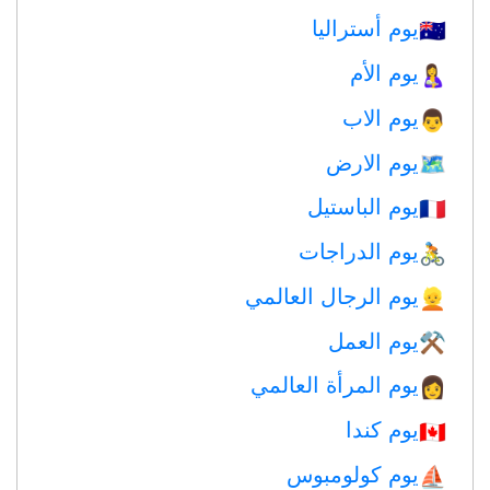
يوم أستراليا
🇦🇺
يوم الأم
🤱
يوم الاب
👨
يوم الارض
🗺️
يوم الباستيل
🇫🇷
يوم الدراجات
🚴
يوم الرجال العالمي
👱
يوم العمل
⚒️
يوم المرأة العالمي
👩
يوم كندا
🇨🇦
يوم كولومبوس
⛵️