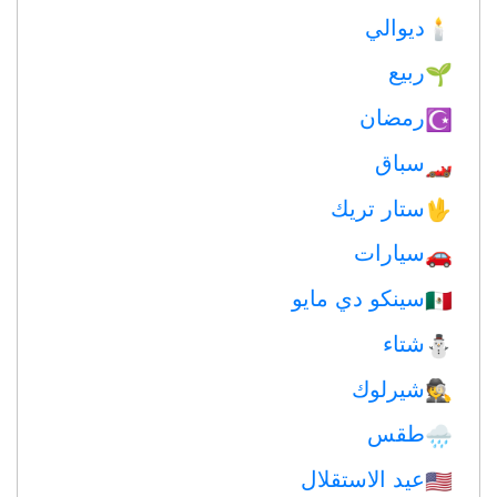
ديوالي
🕯
ربيع
🌱
رمضان
☪️
سباق
🏎
ستار تريك
🖖
سيارات
🚗
سينكو دي مايو
🇲🇽
شتاء
⛄
شيرلوك
🕵️
طقس
🌧
عيد الاستقلال
🇺🇸