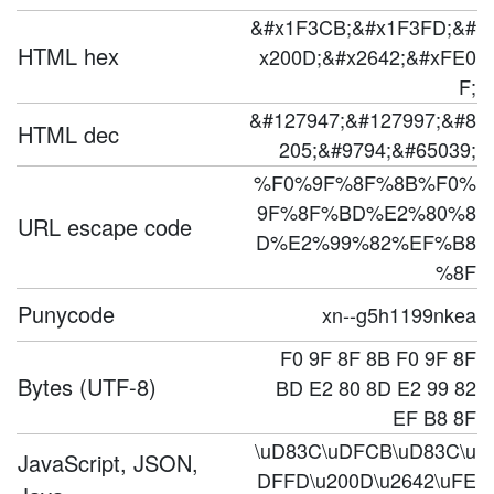
&#x1F3CB;&#x1F3FD;&#
HTML hex
x200D;&#x2642;&#xFE0
F;
&#127947;&#127997;&#8
HTML dec
205;&#9794;&#65039;
%F0%9F%8F%8B%F0%
9F%8F%BD%E2%80%8
URL escape code
D%E2%99%82%EF%B8
%8F
Punycode
xn--g5h1199nkea
F0 9F 8F 8B F0 9F 8F
Bytes (UTF-8)
BD E2 80 8D E2 99 82
EF B8 8F
\uD83C\uDFCB\uD83C\u
JavaScript, JSON,
DFFD\u200D\u2642\uFE