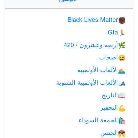
Black Lives Matter
✊🏿
Gta
🏃
أربعة وعشرون / 420
🌿
اصحاب
😄
الألعاب الأولمبية
🏊
الألعاب الأولمبية الشتوية
🎿
التاريخ
📖
التحفيز
💪
الجمعة السوداء
🛍
الجنس
💏