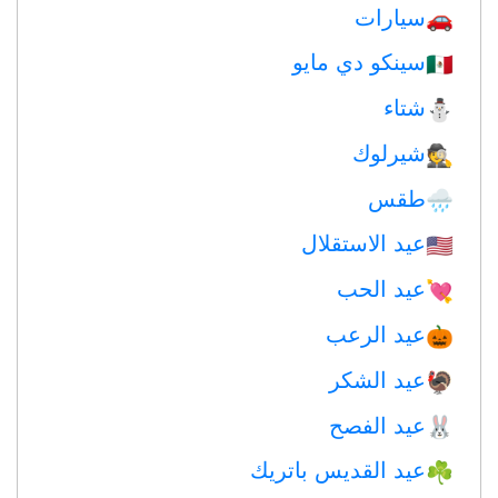
سيارات
🚗
سينكو دي مايو
🇲🇽
شتاء
⛄
شيرلوك
🕵️
طقس
🌧
عيد الاستقلال
🇺🇸
عيد الحب
💘
عيد الرعب
🎃
عيد الشكر
🦃
عيد الفصح
🐰
عيد القديس باتريك
☘️