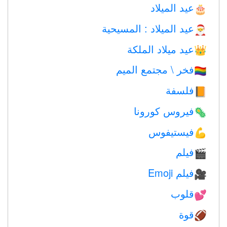
عيد الميلاد
🎂
عيد الميلاد : المسيحية
🎅
عيد ميلاد الملكة
👑
فخر \ مجتمع الميم
🏳️‍🌈
فلسفة
📙
فيروس كورونا
🦠
فيستيفوس
💪
فيلم
🎬
فيلم Emoji
🎥
قلوب
💕
قوة
🏈