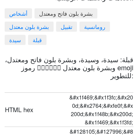
بشرة بلون فاتح ومعتدل
أشخاص
رومانسية
تقبيل
بشرة بلون معتدل
قبلة
سيدة
قبلة: سيدة، وسيدة، وبشرة بلون فاتح ومعتدل،
وبشرة بلون معتدل 👩🏼‍❤️‍💋‍👩🏽 رموز emoji
للتطوير:
&#x1f469;&#x1f3fc;&#x20
0d;&#x2764;&#xfe0f;&#x
HTML hex
200d;&#x1f48b;&#x200d;
&#x1f469;&#x1f3fd;
&#128105;&#127996;&#8