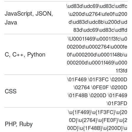
\ud83d\udc69\ud83c\udffc
JavaScript, JSON,
\u200d\u2764\ufe0f\u200
Java
d\ud83d\udc8b\u200d\ud
83d\udc69\ud83c\udffd
\U0001f469\u0001f3fc\u0
00200d\u0002764\u000fe
C, C++, Python
0f\u000200d\u0001f48b\u
000200d\u0001f469\u000
1f3fd
\01F469 \01F3FC \0200D
\02764 \0FE0F \0200D
CSS
\01F48B \0200D \01F469
\01F3FD
\u{1F469}\u{1F3FC}\u{20
0D}\u{2764}\u{FE0F}\u{2
PHP, Ruby
00D}\u{1F48B}\u{200D}\u