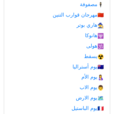
مصفوفة
🕴️
مهرجان قوارب التنين
🇨🇳
هاري بوتر
🧙
هانوكا
🕎
هولى
🕉
يسقط
☢️
يوم أستراليا
🇦🇺
يوم الأم
🤱
يوم الاب
👨
يوم الارض
🗺️
يوم الباستيل
🇫🇷