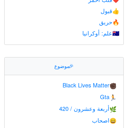
❤️
قبول
👍
حريق
🔥
علم: أوكرانيا
🇺🇦
🎉
موضوع
Black Lives Matter
✊🏿
Gta
🏃
أربعة وعشرون / 420
🌿
اصحاب
😄