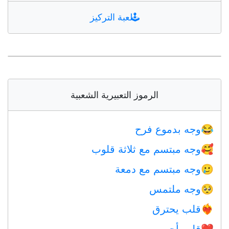
🕹️
لعبة التركيز
الرموز التعبيرية الشعبية
وجه بدموع فرح
😂
وجه مبتسم مع ثلاثة قلوب
🥰
وجه مبتسم مع دمعة
🥲
وجه ملتمس
🥺
قلب يحترق
❤️‍🔥
قلب أحمر