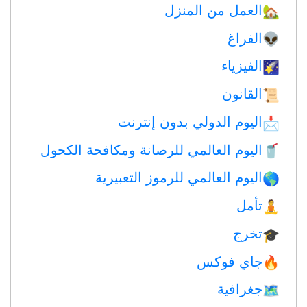
العمل من المنزل
🏡
الفراغ
👽
الفيزياء
🌠
القانون
📜
اليوم الدولي بدون إنترنت
📩
اليوم العالمي للرصانة ومكافحة الكحول
🥤
اليوم العالمي للرموز التعبيرية
🌎
تأمل
🧘
تخرج
🎓
جاي فوكس
🔥
جغرافية
🗺