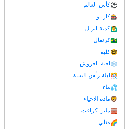
كأس العالم
⚽
كازينو
🎰
كذبة ابريل
🙆‍♂️
كرنفال
🇧🇷
كلية
🤓
لعبة العروش
❄️
ليلة رأس السنة
🎊
ماء
💦
مادة الاحياء
🦁
ماين كرافت
🧱
مثلي
🌈