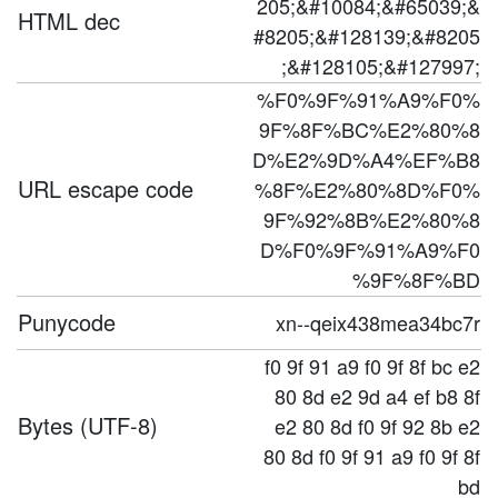
205;&#10084;&#65039;&
HTML dec
#8205;&#128139;&#8205
;&#128105;&#127997;
%F0%9F%91%A9%F0%
9F%8F%BC%E2%80%8
D%E2%9D%A4%EF%B8
URL escape code
%8F%E2%80%8D%F0%
9F%92%8B%E2%80%8
D%F0%9F%91%A9%F0
%9F%8F%BD
Punycode
xn--qeix438mea34bc7r
f0 9f 91 a9 f0 9f 8f bc e2
80 8d e2 9d a4 ef b8 8f
Bytes (UTF-8)
e2 80 8d f0 9f 92 8b e2
80 8d f0 9f 91 a9 f0 9f 8f
bd