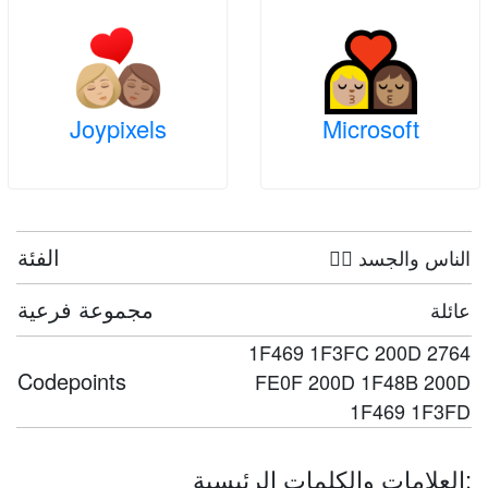
Joypixels
Microsoft
الفئة
🤦‍♀️ الناس والجسد
مجموعة فرعية
عائلة
1F469 1F3FC 200D 2764
Codepoints
FE0F 200D 1F48B 200D
1F469 1F3FD
العلامات والكلمات الرئيسية: