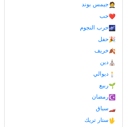
جيمس بوند
🤵
حب
❤️️
حرب النجوم
🌌
حفل
🎉
خريف
🍂
دين
⛪️
ديوالي
🕯
ربيع
🌱
رمضان
☪️
سباق
🏎
ستار تريك
🖖