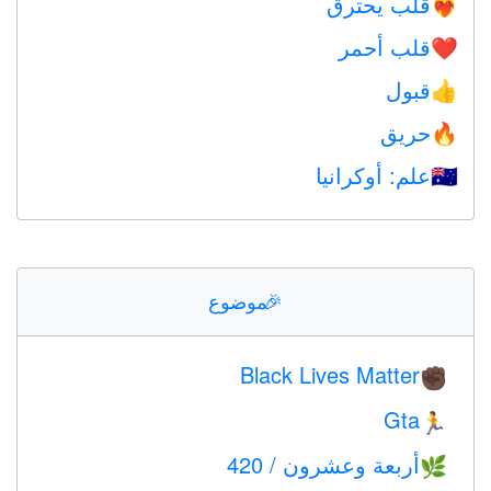
قلب يحترق
❤️‍🔥
قلب أحمر
❤️
قبول
👍
حريق
🔥
علم: أوكرانيا
🇺🇦
🎉
موضوع
Black Lives Matter
✊🏿
Gta
🏃
أربعة وعشرون / 420
🌿