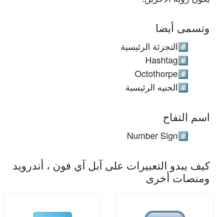
وتسمى أيضا
التجزئة الرئيسية
#️⃣
Hashtag
#️⃣
Octothorpe
#️⃣
الجنيه الرئيسية
#️⃣
اسم التفاح
Number Sign
#️⃣
كيف يبدو التعبيرات على آبل آي فون ، أندرويد
ومنصات أخرى