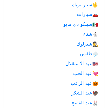
ستار تريك
🖖
سيارات
🚗
سينكو دي مايو
🇲🇽
شتاء
⛄
شيرلوك
🕵️
طقس
🌧
عيد الاستقلال
🇺🇸
عيد الحب
💘
عيد الرعب
🎃
عيد الشكر
🦃
عيد الفصح
🐰