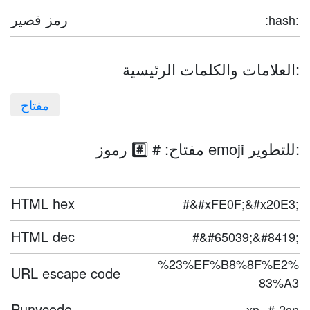
رمز قصير
:hash:
العلامات والكلمات الرئيسية:
مفتاح
مفتاح: # #️⃣ رموز emoji للتطوير:
HTML hex
#&#xFE0F;&#x20E3;
HTML dec
#&#65039;&#8419;
%23%EF%B8%8F%E2%
URL escape code
83%A3
Punycode
xn--#-2sn