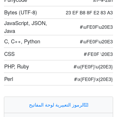
Bytes (UTF-8)
23 EF B8 8F E2 83 A3
JavaScript, JSON,
#\uFE0F\u20E3
Java
C, C++, Python
#\uFE0F\u20E3
CSS
#\FE0F \20E3
PHP, Ruby
#\u{FE0F}\u{20E3}
Perl
#\x{FE0F}\x{20E3}
⌨️
الرموز التعبيرية لوحة المفاتيح