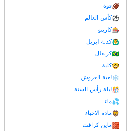
قوة
🏈
كأس العالم
⚽
كازينو
🎰
كذبة ابريل
🙆‍♂️
كرنفال
🇧🇷
كلية
🤓
لعبة العروش
❄️
ليلة رأس السنة
🎊
ماء
💦
مادة الاحياء
🦁
ماين كرافت
🧱