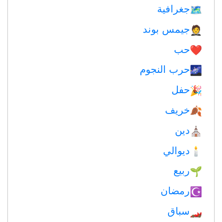
جغرافية
🗺
جيمس بوند
🤵
حب
❤️️
حرب النجوم
🌌
حفل
🎉
خريف
🍂
دين
⛪️
ديوالي
🕯
ربيع
🌱
رمضان
☪️
سباق
🏎