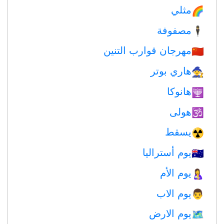
مثلي
🌈
مصفوفة
🕴️
مهرجان قوارب التنين
🇨🇳
هاري بوتر
🧙
هانوكا
🕎
هولى
🕉
يسقط
☢️
يوم أستراليا
🇦🇺
يوم الأم
🤱
يوم الاب
👨
يوم الارض
🗺️