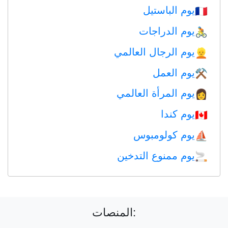
يوم الباستيل
🇫🇷
يوم الدراجات
🚴
يوم الرجال العالمي
👱
يوم العمل
⚒️
يوم المرأة العالمي
👩
يوم كندا
🇨🇦
يوم كولومبوس
⛵️
يوم ممنوع التدخين
🚬
المنصات: