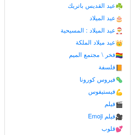
عيد القديس باتريك
☘️
عيد الميلاد
🎂
عيد الميلاد : المسيحية
🎅
عيد ميلاد الملكة
👑
فخر \ مجتمع الميم
🏳️‍🌈
فلسفة
📙
فيروس كورونا
🦠
فيستيفوس
💪
فيلم
🎬
فيلم Emoji
🎥
قلوب
💕