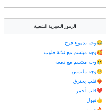
الرموز التعبيرية الشعبية
وجه بدموع فرح
😂
وجه مبتسم مع ثلاثة قلوب
🥰
وجه مبتسم مع دمعة
🥲
وجه ملتمس
🥺
قلب يحترق
❤️‍🔥
قلب أحمر
❤️
قبول
👍
حريق
🔥