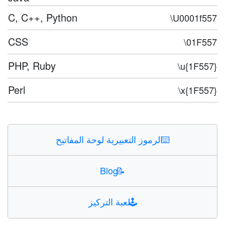
C, C++, Python
\U0001f557
CSS
\01F557
PHP, Ruby
\u{1F557}
Perl
\x{1F557}
⌨️
الرموز التعبيرية لوحة المفاتيح
Blog
📝
🕹️
لعبة التركيز