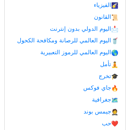
الفيزياء
🌠
القانون
📜
اليوم الدولي بدون إنترنت
📩
اليوم العالمي للرصانة ومكافحة الكحول
🥤
اليوم العالمي للرموز التعبيرية
🌎
تأمل
🧘
تخرج
🎓
جاي فوكس
🔥
جغرافية
🗺
جيمس بوند
🤵
حب
❤️️