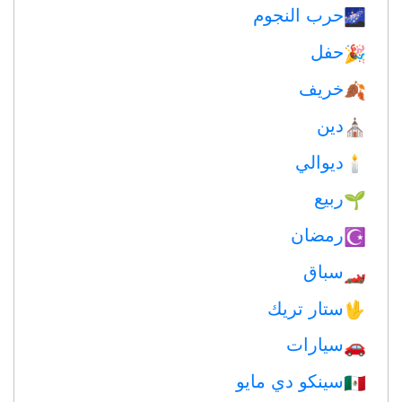
حرب النجوم
🌌
حفل
🎉
خريف
🍂
دين
⛪️
ديوالي
🕯
ربيع
🌱
رمضان
☪️
سباق
🏎
ستار تريك
🖖
سيارات
🚗
سينكو دي مايو
🇲🇽