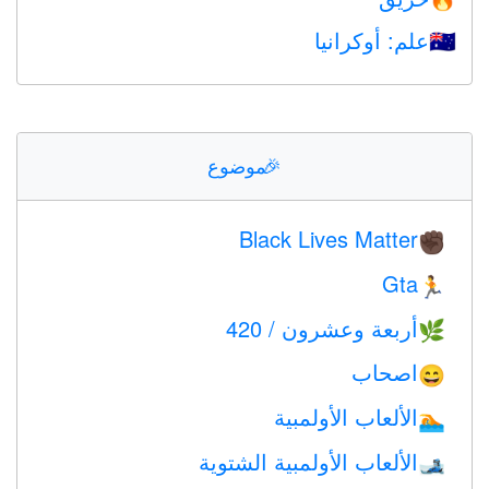
علم: أوكرانيا
🇺🇦
🎉
موضوع
Black Lives Matter
✊🏿
Gta
🏃
أربعة وعشرون / 420
🌿
اصحاب
😄
الألعاب الأولمبية
🏊
الألعاب الأولمبية الشتوية
🎿