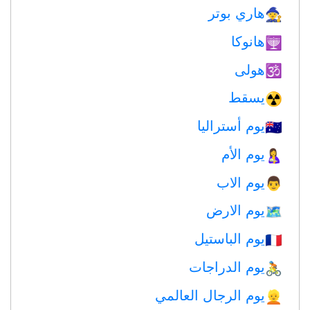
هاري بوتر
🧙
هانوكا
🕎
هولى
🕉
يسقط
☢️
يوم أستراليا
🇦🇺
يوم الأم
🤱
يوم الاب
👨
يوم الارض
🗺️
يوم الباستيل
🇫🇷
يوم الدراجات
🚴
يوم الرجال العالمي
👱