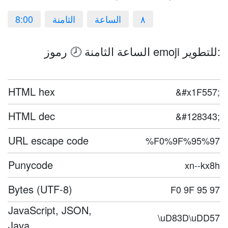
٨
الساعة
الثامنة
8:00
الساعة الثامنة 🕗 رموز emoji للتطوير:
HTML hex
&#x1F557;
HTML dec
&#128343;
URL escape code
%F0%9F%95%97
Punycode
xn--kx8h
Bytes (UTF-8)
F0 9F 95 97
JavaScript, JSON,
\uD83D\uDD57
Java