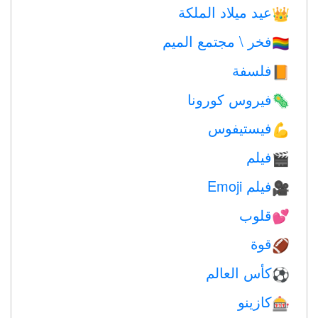
عيد ميلاد الملكة
👑
فخر \ مجتمع الميم
🏳️‍🌈
فلسفة
📙
فيروس كورونا
🦠
فيستيفوس
💪
فيلم
🎬
فيلم Emoji
🎥
قلوب
💕
قوة
🏈
كأس العالم
⚽
كازينو
🎰