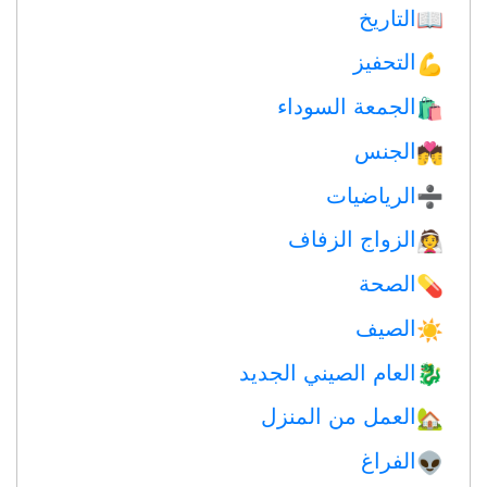
التاريخ
📖
التحفيز
💪
الجمعة السوداء
🛍
الجنس
💏
الرياضيات
➗
الزواج الزفاف
👰
الصحة
💊
الصيف
☀️
العام الصيني الجديد
🐉
العمل من المنزل
🏡
الفراغ
👽