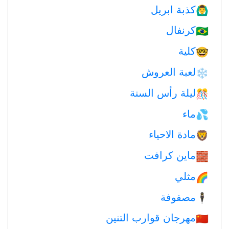
كذبة ابريل
🙆‍♂️
كرنفال
🇧🇷
كلية
🤓
لعبة العروش
❄️
ليلة رأس السنة
🎊
ماء
💦
مادة الاحياء
🦁
ماين كرافت
🧱
مثلي
🌈
مصفوفة
🕴️
مهرجان قوارب التنين
🇨🇳