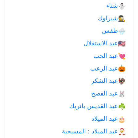
شتاء
⛄
شيرلوك
🕵️
طقس
🌧
عيد الاستقلال
🇺🇸
عيد الحب
💘
عيد الرعب
🎃
عيد الشكر
🦃
عيد الفصح
🐰
عيد القديس باتريك
☘️
عيد الميلاد
🎂
عيد الميلاد : المسيحية
🎅