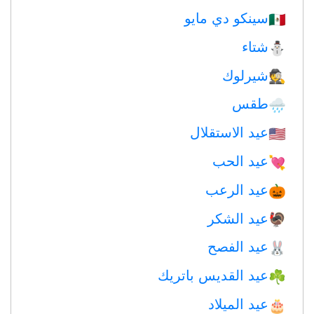
سينكو دي مايو
🇲🇽
شتاء
⛄
شيرلوك
🕵️
طقس
🌧
عيد الاستقلال
🇺🇸
عيد الحب
💘
عيد الرعب
🎃
عيد الشكر
🦃
عيد الفصح
🐰
عيد القديس باتريك
☘️
عيد الميلاد
🎂