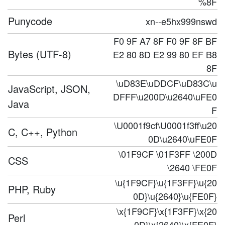
%8F
Punycode
xn--e5hx999nswd
F0 9F A7 8F F0 9F 8F BF
Bytes (UTF-8)
E2 80 8D E2 99 80 EF B8
8F
\uD83E\uDDCF\uD83C\u
JavaScript, JSON,
DFFF\u200D\u2640\uFE0
Java
F
\U0001f9cf\U0001f3ff\u20
C, C++, Python
0D\u2640\uFE0F
\01F9CF \01F3FF \200D
CSS
\2640 \FE0F
\u{1F9CF}\u{1F3FF}\u{20
PHP, Ruby
0D}\u{2640}\u{FE0F}
\x{1F9CF}\x{1F3FF}\x{20
Perl
0D}\x{2640}\x{FE0F}