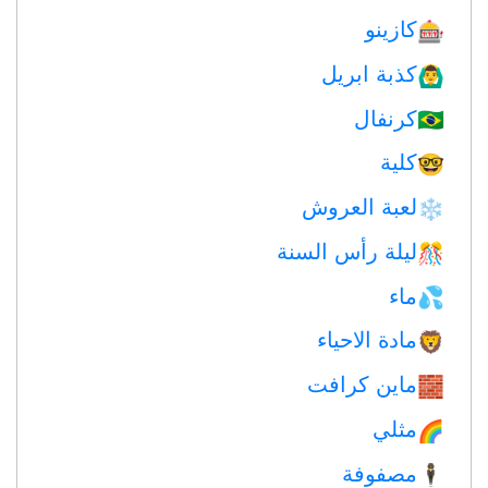
كازينو
🎰
كذبة ابريل
🙆‍♂️
كرنفال
🇧🇷
كلية
🤓
لعبة العروش
❄️
ليلة رأس السنة
🎊
ماء
💦
مادة الاحياء
🦁
ماين كرافت
🧱
مثلي
🌈
مصفوفة
🕴️