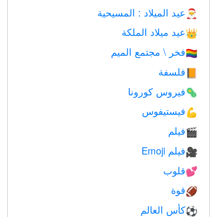
عيد الميلاد : المسيحية
🎅
عيد ميلاد الملكة
👑
فخر \ مجتمع الميم
🏳️‍🌈
فلسفة
📙
فيروس كورونا
🦠
فيستيفوس
💪
فيلم
🎬
فيلم Emoji
🎥
قلوب
💕
قوة
🏈
كأس العالم
⚽