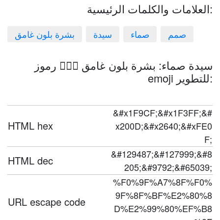
العلامات والكلمات الرئيسية:
صمم
صماء
سيدة
بشرة بلون غامق
سيدة صماء: بشرة بلون غامق 🧏🏿‍♀️ رموز
emoji للتطوير:
&#x1F9CF;&#x1F3FF;&#
HTML hex
x200D;&#x2640;&#xFE0
F;
&#129487;&#127999;&#8
HTML dec
205;&#9792;&#65039;
%F0%9F%A7%8F%F0%
9F%8F%BF%E2%80%8
URL escape code
D%E2%99%80%EF%B8