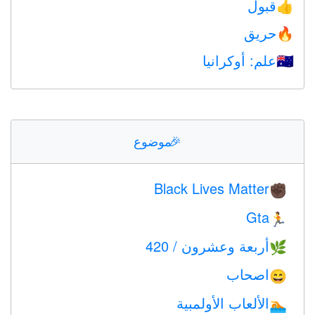
قبول
👍
حريق
🔥
علم: أوكرانيا
🇺🇦
🎉
موضوع
Black Lives Matter
✊🏿
Gta
🏃
أربعة وعشرون / 420
🌿
اصحاب
😄
الألعاب الأولمبية
🏊