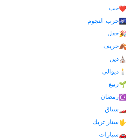
حب
❤️️
حرب النجوم
🌌
حفل
🎉
خريف
🍂
دين
⛪️
ديوالي
🕯
ربيع
🌱
رمضان
☪️
سباق
🏎
ستار تريك
🖖
سيارات
🚗