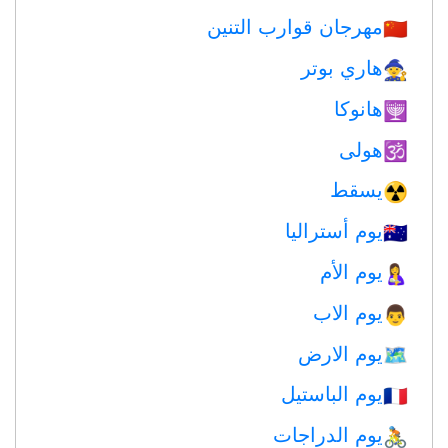
مهرجان قوارب التنين
🇨🇳
هاري بوتر
🧙
هانوكا
🕎
هولى
🕉
يسقط
☢️
يوم أستراليا
🇦🇺
يوم الأم
🤱
يوم الاب
👨
يوم الارض
🗺️
يوم الباستيل
🇫🇷
يوم الدراجات
🚴