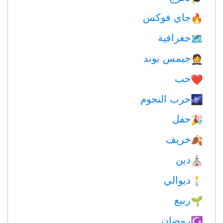
جاي فوكس
🔥
جغرافية
🗺
جيمس بوند
🤵
حب
❤️️
حرب النجوم
🌌
حفل
🎉
خريف
🍂
دين
⛪️
ديوالي
🕯
ربيع
🌱
رمضان
☪️