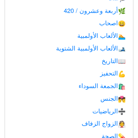
أربعة وعشرون / 420
🌿
اصحاب
😄
الألعاب الأولمبية
🏊
الألعاب الأولمبية الشتوية
🎿
التاريخ
📖
التحفيز
💪
الجمعة السوداء
🛍
الجنس
💏
الرياضيات
➗
الزواج الزفاف
👰
الصحة
💊