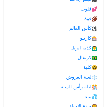
قلوب
💕
قوة
🏈
كأس العالم
⚽
كازينو
🎰
كذبة ابريل
🙆‍♂️
كرنفال
🇧🇷
كلية
🤓
لعبة العروش
❄️
ليلة رأس السنة
🎊
ماء
💦
مادة الاحياء
🦁