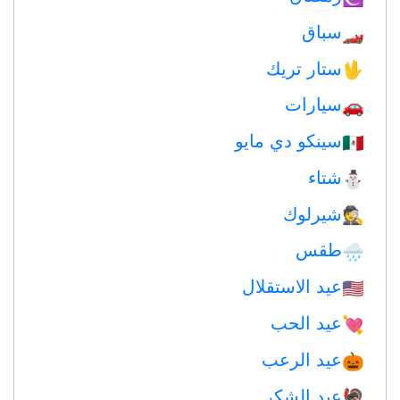
سباق
🏎
ستار تريك
🖖
سيارات
🚗
سينكو دي مايو
🇲🇽
شتاء
⛄
شيرلوك
🕵️
طقس
🌧
عيد الاستقلال
🇺🇸
عيد الحب
💘
عيد الرعب
🎃
عيد الشكر
🦃