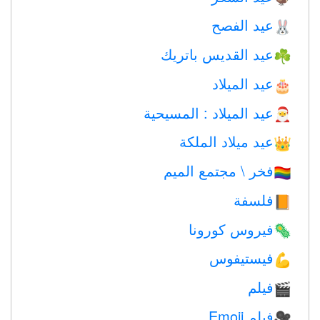
عيد الفصح
🐰
عيد القديس باتريك
☘️
عيد الميلاد
🎂
عيد الميلاد : المسيحية
🎅
عيد ميلاد الملكة
👑
فخر \ مجتمع الميم
🏳️‍🌈
فلسفة
📙
فيروس كورونا
🦠
فيستيفوس
💪
فيلم
🎬
فيلم Emoji
🎥