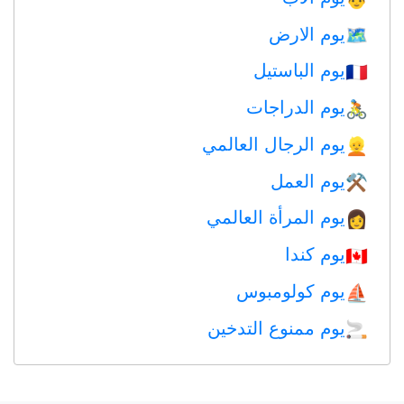
يوم الارض
🗺️
يوم الباستيل
🇫🇷
يوم الدراجات
🚴
يوم الرجال العالمي
👱
يوم العمل
⚒️
يوم المرأة العالمي
👩
يوم كندا
🇨🇦
يوم كولومبوس
⛵️
يوم ممنوع التدخين
🚬