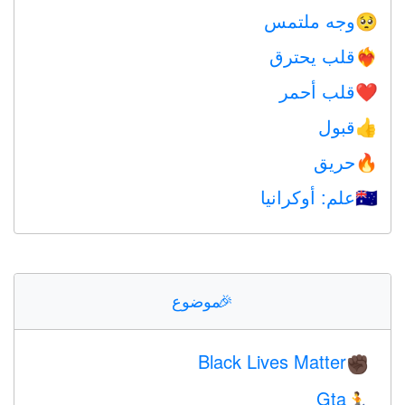
وجه ملتمس
🥺
قلب يحترق
❤️‍🔥
قلب أحمر
❤️
قبول
👍
حريق
🔥
علم: أوكرانيا
🇺🇦
🎉
موضوع
Black Lives Matter
✊🏿
Gta
🏃