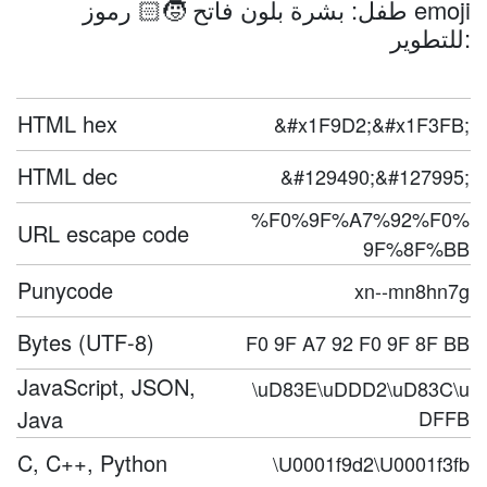
طفل: بشرة بلون فاتح 🧒🏻 رموز emoji
للتطوير:
HTML hex
&#x1F9D2;&#x1F3FB;
HTML dec
&#129490;&#127995;
%F0%9F%A7%92%F0%
URL escape code
9F%8F%BB
Punycode
xn--mn8hn7g
Bytes (UTF-8)
F0 9F A7 92 F0 9F 8F BB
JavaScript, JSON,
\uD83E\uDDD2\uD83C\u
Java
DFFB
C, C++, Python
\U0001f9d2\U0001f3fb