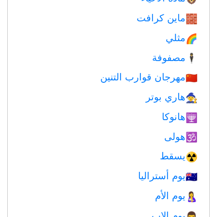
ماين كرافت
🧱
مثلي
🌈
مصفوفة
🕴️
مهرجان قوارب التنين
🇨🇳
هاري بوتر
🧙
هانوكا
🕎
هولى
🕉
يسقط
☢️
يوم أستراليا
🇦🇺
يوم الأم
🤱
يوم الاب
👨