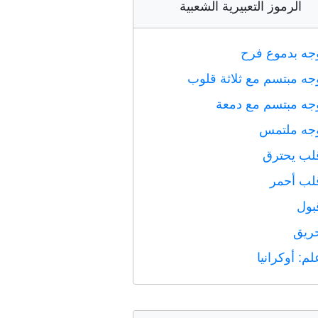
الرموز التعبيرية الشعبية
جه بدموع فرح
جه مبتسم مع ثلاثة قلوب
جه مبتسم مع دمعة
جه ملتمس
لب يحترق
لب أحمر
بول
ريق
لم: أوكرانيا