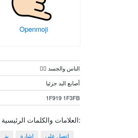
Openmoji
🤦‍♀️ الناس والجسد
أصابع اليد جزئيا
1F919 1F3FB
العلامات والكلمات الرئيسية:
اتصل علي
إشارة
يد