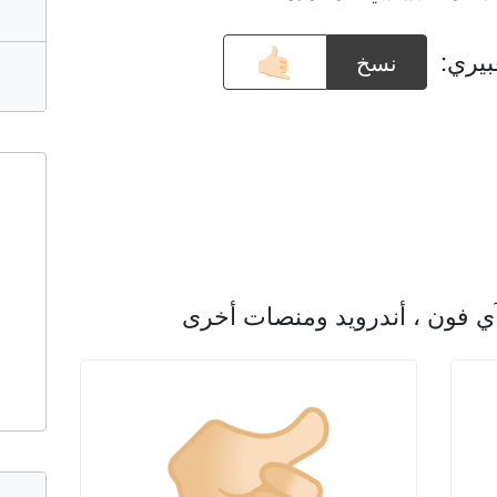
بيري:
نسخ
آي فون ، أندرويد ومنصات أخرى