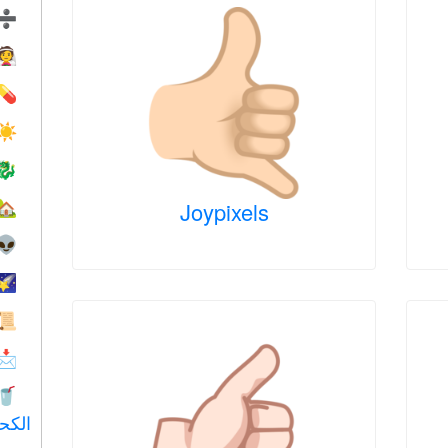
➗
👰
💊
☀️
🐉
Joypixels
🏡
👽
🌠
📜
📩
🥤
الكح