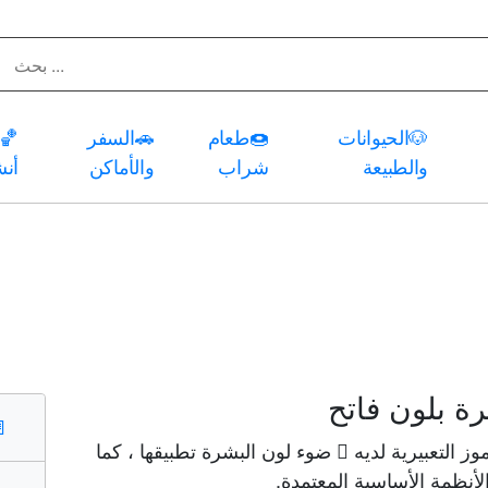
🐶
الحيوانات
🍩
طعام
🚗
السفر
🏀
والطبيعة
شراب
والأماكن
أن
ة بلون فاتح
️
ز التعبيرية لديه 🏻 ضوء لون البشرة تطبيقها ، كما
أنظمة الأساسية المعتمدة.