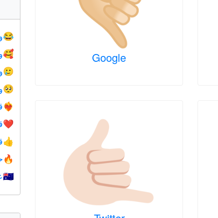
و
😂
و
🥰
Google
و
🥲
و
🥺
ق
❤️‍🔥
ق
❤️
ق
👍
ح
🔥
ع
🇺🇦
Twitter