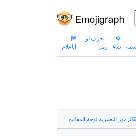
Emojigraph
💎
✅
حرف او
🏁
شطة
شاء
رمز
الأعلام
⌨
الرموز التعبيرية لوحة المفاتيح