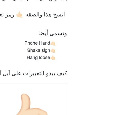
انسخ هذا والصقه
رمز تع
🤙🏻
وتسمى أيضا
Phone Hand
🤙🏻
Shaka sign
🤙🏻
Hang loose
🤙🏻
كيف يبدو التعبيرات على آبل 