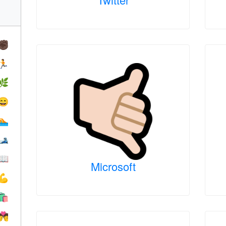
✊🏿
🏃
🌿
😄
🏊
🎿
📖
Microsoft
💪
🛍
💏