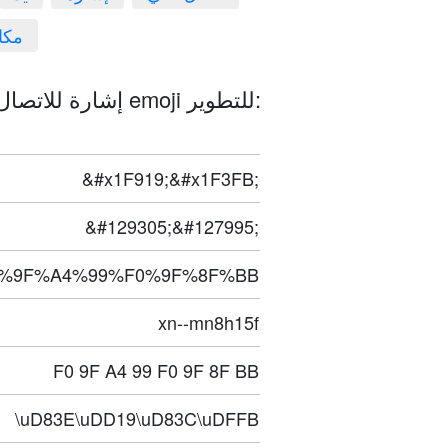
مكا
إشارة للاتصال: بشرة بلون فاتح 🤙🏻 رموز emoji للتطوير:
&#x1F919;&#x1F3FB;
&#129305;&#127995;
%9F%A4%99%F0%9F%8F%BB
xn--mn8h15f
F0 9F A4 99 F0 9F 8F BB
\uD83E\uDD19\uD83C\uDFFB