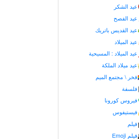
عيد الشكر
عيد الفصح
عيد القديس باتريك
عيد الميلاد
عيد الميلاد : المسيحية
عيد ميلاد الملكة
فخر \ مجتمع الميم

فلسفة
فيروس كورونا
فيستيفوس
فيلم
فيلم Emoji