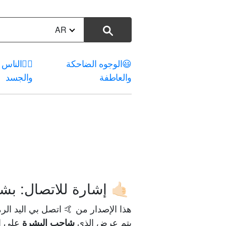
AR
😃
الوجوه الضاحكة
🤦‍♀️
الناس
والعاطفة
والجسد
إشارة للاتصال: بشر
🤙🏻
هذا الإصدار من 🤙 اتصل بي اليد الرمو
يتم عرض الذي
على ال
شاحب البشرة