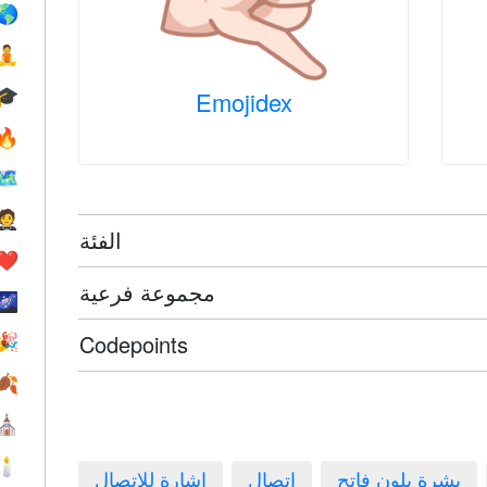
🌎
🧘
🎓
Emojidex
🔥
🗺
🤵
الفئة
❤️️
مجموعة فرعية
🌌
Codepoints
🎉
🍂
⛪️
🕯
بشرة بلون فاتح
اتصال
إشارة للاتصال