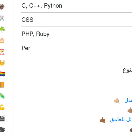
C, C++, Python
🦃
🐰
CSS
☘️
PHP, Ruby
🎂
Perl
🎅
👑
️‍🌈
📙
🦠
إشا
🤙🏼
💪
🤙
إشارة للا
🎬
🤙🏾
🎥
