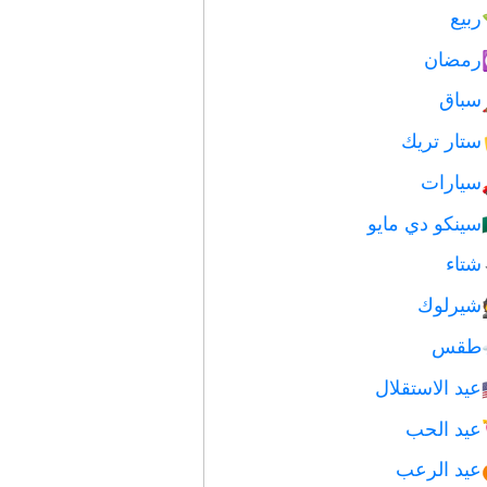
ربيع
رمضان
سباق
ستار تريك
سيارات
سينكو دي مايو
شتاء
شيرلوك
طقس
عيد الاستقلال
عيد الحب
عيد الرعب