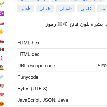
🌱
لمة
كلمني
تلفنيلي
تلفنلي
تأشير
☪️
🏎
🖖
🚗
HTML hex
🇲🇽
HTML dec
⛄
URL escape code
%F0
🕵️
Punycode
🌧
🇺🇸
Bytes (UTF-8)
💘
JavaScript, JSON, Java
🎃