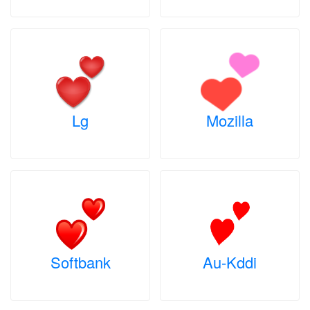
Lg
Mozilla
Softbank
Au-Kddi