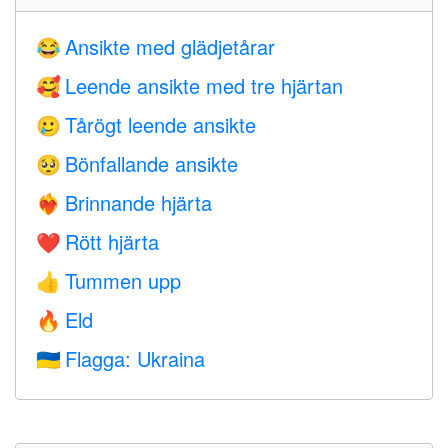
Ansikte med glädjetårar
😂
Leende ansikte med tre hjärtan
🥰
Tårögt leende ansikte
🥲
Bönfallande ansikte
🥺
Brinnande hjärta
❤️‍🔥
Rött hjärta
❤️
Tummen upp
👍
Eld
🔥
Flagga: Ukraina
🇺🇦