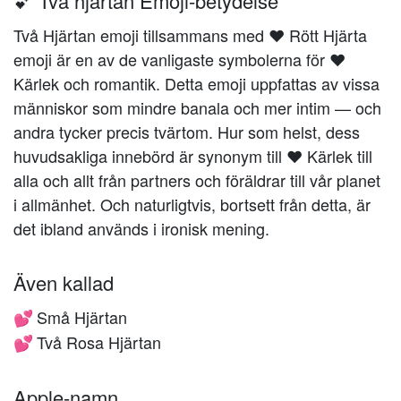
💕 Två hjärtan Emoji-betydelse
Två Hjärtan emoji tillsammans med ❤️️️ Rött Hjärta
emoji är en av de vanligaste symbolerna för ❤️️
Kärlek och romantik. Detta emoji uppfattas av vissa
människor som mindre banala och mer intim — och
andra tycker precis tvärtom. Hur som helst, dess
huvudsakliga innebörd är synonym till ❤️️ Kärlek till
alla och allt från partners och föräldrar till vår planet
i allmänhet. Och naturligtvis, bortsett från detta, är
det ibland används i ironisk mening.
Även kallad
Små Hjärtan
💕
Två Rosa Hjärtan
💕
Apple-namn