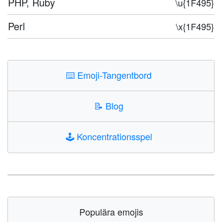
PHP, Ruby
\u{1F495}
Perl
\x{1F495}
⌨️
Emoji-Tangentbord
📝
Blog
🕹️
Koncentrationsspel
Populära emojis