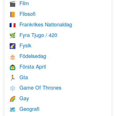
Film
🎬
Filosofi
📙
Frankrikes Nationaldag
🇫🇷
Fyra Tjugo / 420
🌿
Fysik
🌠
Födelsedag
🎂
Första April
🙆‍♂️
Gta
🏃
Game Of Thrones
❄️
Gay
🌈
Geografi
🗺