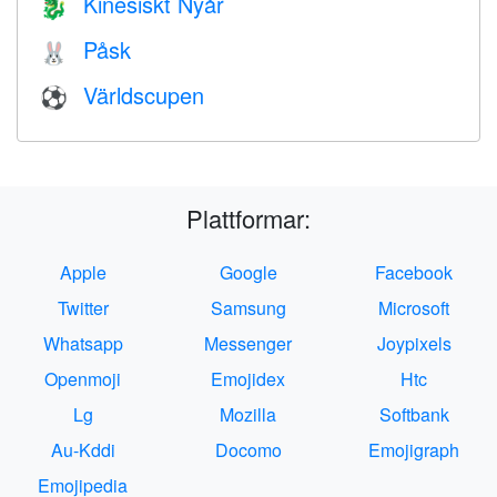
Kinesiskt Nyår
🐉
Påsk
🐰
Världscupen
⚽
Plattformar:
Apple
Google
Facebook
Twitter
Samsung
Microsoft
Whatsapp
Messenger
Joypixels
Openmoji
Emojidex
Htc
Lg
Mozilla
Softbank
Au-Kddi
Docomo
Emojigraph
Emojipedia