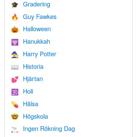
Gradering
🎓
Guy Fawkes
🔥
Halloween
🎃
Hanukkah
🕎
Harry Potter
🧙
Historia
📖
Hjärtan
💕
Holi
🕉
Hälsa
💊
Högskola
🤓
Ingen Rökning Dag
🚬