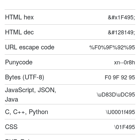
HTML hex
&#x1F495;
HTML dec
&#128149;
URL escape code
%F0%9F%92%95
Punycode
xn--0r8h
Bytes (UTF-8)
F0 9F 92 95
JavaScript, JSON,
\uD83D\uDC95
Java
C, C++, Python
\U0001f495
CSS
\01F495