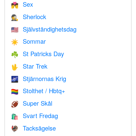
Sex
💏
Sherlock
🕵️
Självständighetsdag
🇺🇸
Sommar
☀️
St Patricks Day
☘️
Star Trek
🖖
Stjärnornas Krig
🌌
Stolthet / Hbtq+
🏳️‍🌈
Super Skål
🏈
Svart Fredag
🛍
Tacksägelse
🦃