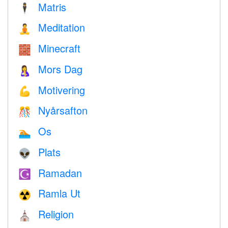
Matris
🕴️
Meditation
🧘
Minecraft
🧱
Mors Dag
🤱
Motivering
💪
Nyårsafton
🎊
Os
🏊
Plats
👽
Ramadan
☪️
Ramla Ut
☢️
Religion
⛪️