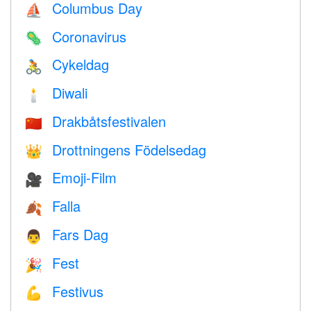
Columbus Day
⛵️
Coronavirus
🦠
Cykeldag
🚴
Diwali
🕯
Drakbåtsfestivalen
🇨🇳
Drottningens Födelsedag
👑
Emoji-Film
🎥
Falla
🍂
Fars Dag
👨
Fest
🎉
Festivus
💪