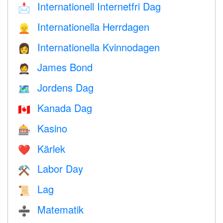
Internationell Internetfri Dag
📩
Internationella Herrdagen
👱
Internationella Kvinnodagen
👩
James Bond
🤵
Jordens Dag
🗺️
Kanada Dag
🇨🇦
Kasino
🎰
Kärlek
❤️️
Labor Day
⚒️
Lag
📜
Matematik
➗