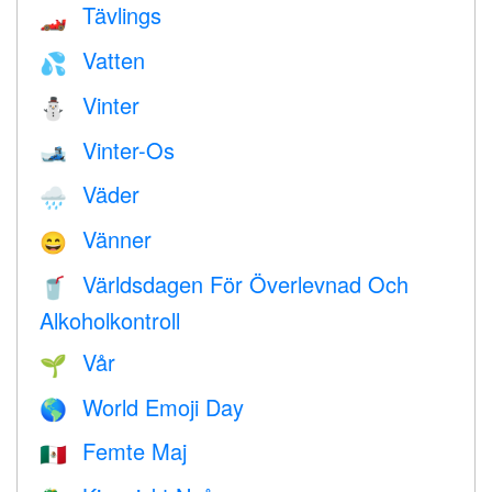
Tävlings
🏎
Vatten
💦
Vinter
⛄
Vinter-Os
🎿
Väder
🌧
Vänner
😄
Världsdagen För Överlevnad Och
🥤
Alkoholkontroll
Vår
🌱
World Emoji Day
🌎
Femte Maj
🇲🇽