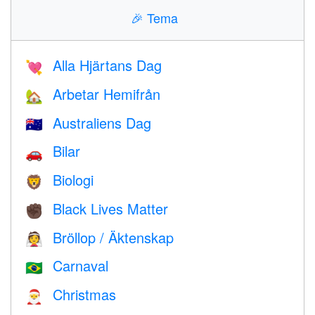
🎉
Tema
Alla Hjärtans Dag
💘
Arbetar Hemifrån
🏡
Australiens Dag
🇦🇺
Bilar
🚗
Biologi
🦁
Black Lives Matter
✊🏿
Bröllop / Äktenskap
👰
Carnaval
🇧🇷
Christmas
🎅