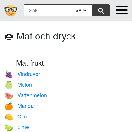
SV
🍩 Mat och dryck
Mat frukt
Vindruvor
🍇
Melon
🍈
Vattenmelon
🍉
Mandarin
🍊
Citron
🍋
Lime
🍋‍🟩