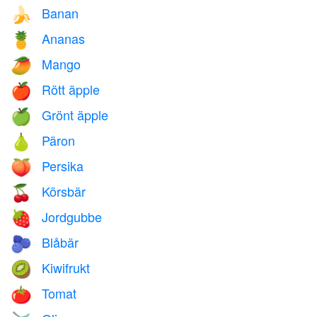
Banan
🍌
Ananas
🍍
Mango
🥭
Rött äpple
🍎
Grönt äpple
🍏
Päron
🍐
Persika
🍑
Körsbär
🍒
Jordgubbe
🍓
Blåbär
🫐
Kiwifrukt
🥝
Tomat
🍅