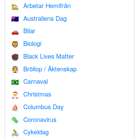
Arbetar Hemifrån
🏡
Australiens Dag
🇦🇺
Bilar
🚗
Biologi
🦁
Black Lives Matter
✊🏿
Bröllop / Äktenskap
👰
Carnaval
🇧🇷
Christmas
🎅
Columbus Day
⛵️
Coronavirus
🦠
Cykeldag
🚴