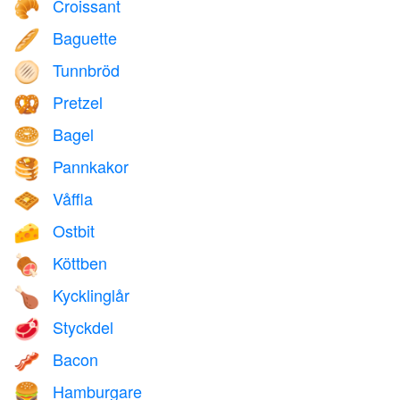
Croissant
🥐
Baguette
🥖
Tunnbröd
🫓
Pretzel
🥨
Bagel
🥯
Pannkakor
🥞
Våffla
🧇
Ostbit
🧀
Köttben
🍖
Kycklinglår
🍗
Styckdel
🥩
Bacon
🥓
Hamburgare
🍔