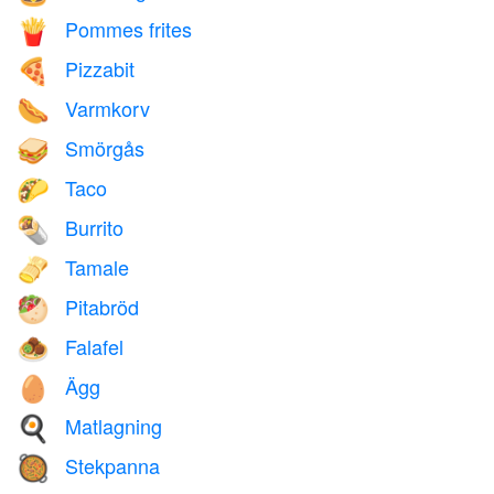
Pommes frites
🍟
Pizzabit
🍕
Varmkorv
🌭
Smörgås
🥪
Taco
🌮
Burrito
🌯
Tamale
🫔
Pitabröd
🥙
Falafel
🧆
Ägg
🥚
Matlagning
🍳
Stekpanna
🥘