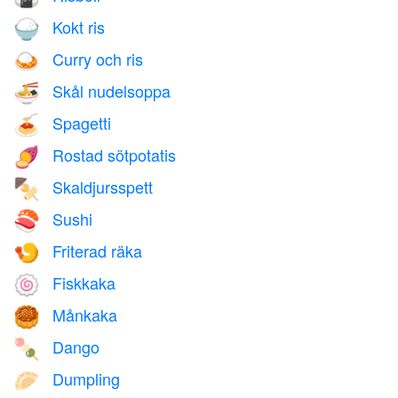
Kokt ris
🍚
Curry och ris
🍛
Skål nudelsoppa
🍜
Spagetti
🍝
Rostad sötpotatis
🍠
Skaldjursspett
🍢
Sushi
🍣
Friterad räka
🍤
Fiskkaka
🍥
Månkaka
🥮
Dango
🍡
Dumpling
🥟