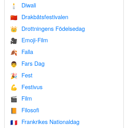
Diwali
🕯
Drakbåtsfestivalen
🇨🇳
Drottningens Födelsedag
👑
Emoji-Film
🎥
Falla
🍂
Fars Dag
👨
Fest
🎉
Festivus
💪
Film
🎬
Filosofi
📙
Frankrikes Nationaldag
🇫🇷