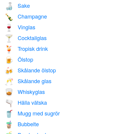
Sake
🍶
Champagne
🍾
Vinglas
🍷
Cocktailglas
🍸
Tropisk drink
🍹
Ölstop
🍺
Skålande ölstop
🍻
Skålande glas
🥂
Whiskyglas
🥃
Hälla vätska
🫗
Mugg med sugrör
🥤
Bubbelte
🧋