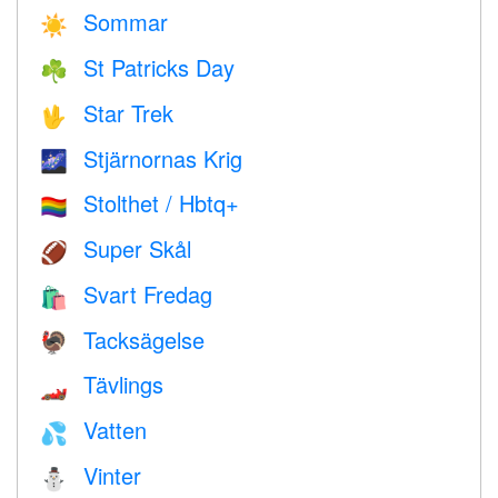
Sommar
☀️
St Patricks Day
☘️
Star Trek
🖖
Stjärnornas Krig
🌌
Stolthet / Hbtq+
🏳️‍🌈
Super Skål
🏈
Svart Fredag
🛍
Tacksägelse
🦃
Tävlings
🏎
Vatten
💦
Vinter
⛄