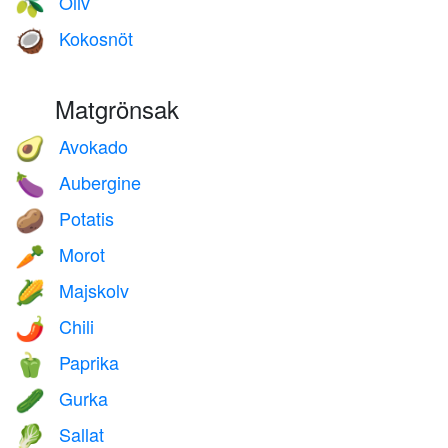
Oliv
🫒
Kokosnöt
🥥
Matgrönsak
Avokado
🥑
Aubergine
🍆
Potatis
🥔
Morot
🥕
Majskolv
🌽
Chili
🌶️
Paprika
🫑
Gurka
🥒
Sallat
🥬