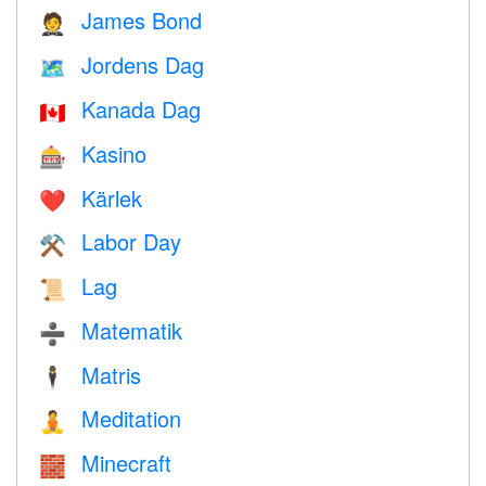
James Bond
🤵
Jordens Dag
🗺️
Kanada Dag
🇨🇦
Kasino
🎰
Kärlek
❤️️
Labor Day
⚒️
Lag
📜
Matematik
➗
Matris
🕴️
Meditation
🧘
Minecraft
🧱