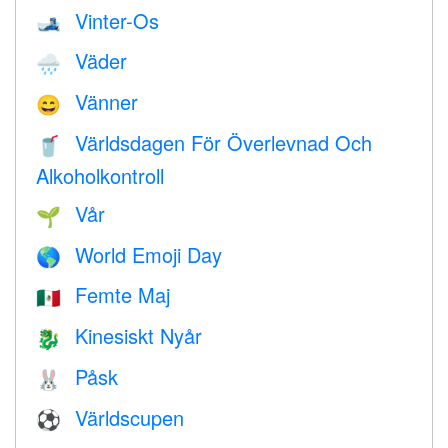
Vinter-Os
🎿
Väder
🌧
Vänner
😄
Världsdagen För Överlevnad Och
🥤
Alkoholkontroll
Vår
🌱
World Emoji Day
🌎
Femte Maj
🇲🇽
Kinesiskt Nyår
🐉
Påsk
🐰
Världscupen
⚽