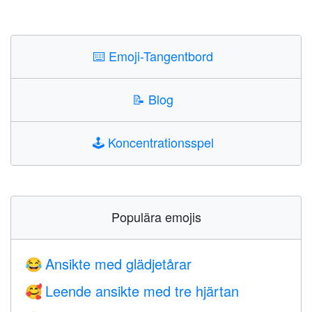
⌨️
Emoji-Tangentbord
📝
Blog
🕹️
Koncentrationsspel
Populära emojis
Ansikte med glädjetårar
😂
Leende ansikte med tre hjärtan
🥰