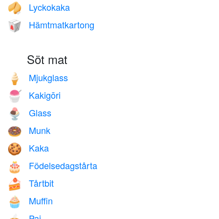
Lyckokaka
🥠
Hämtmatkartong
🥡
Söt mat
Mjukglass
🍦
Kakigōri
🍧
Glass
🍨
Munk
🍩
Kaka
🍪
Födelsedagstårta
🎂
Tårtbit
🍰
Muffin
🧁
Paj