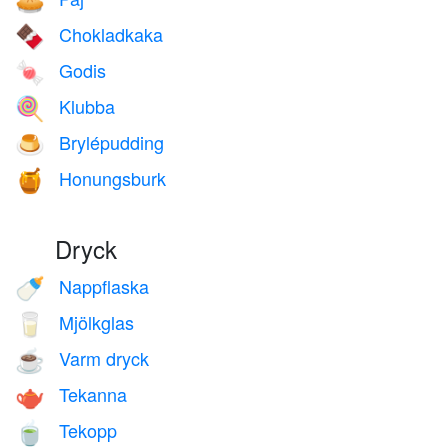
🥧
Chokladkaka
🍫
Godis
🍬
Klubba
🍭
Brylépudding
🍮
Honungsburk
🍯
Dryck
Nappflaska
🍼
Mjölkglas
🥛
Varm dryck
☕
Tekanna
🫖
Tekopp
🍵