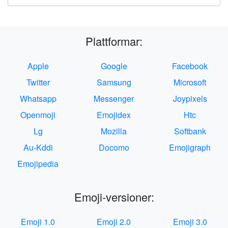
Plattformar:
Apple
Google
Facebook
Twitter
Samsung
Microsoft
Whatsapp
Messenger
Joypixels
Openmoji
Emojidex
Htc
Lg
Mozilla
Softbank
Au-Kddi
Docomo
Emojigraph
Emojipedia
Emoji-versioner:
Emoji 1.0
Emoji 2.0
Emoji 3.0