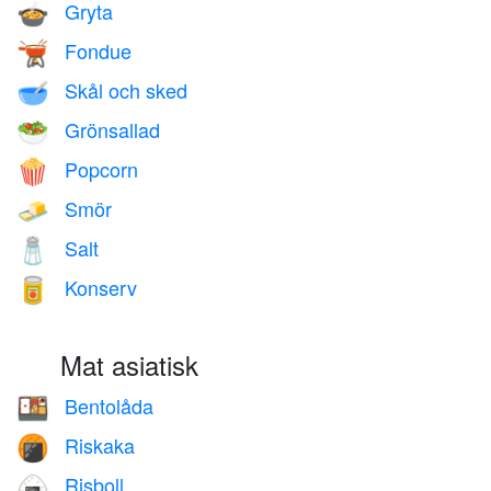
Gryta
🍲
Fondue
🫕
Skål och sked
🥣
Grönsallad
🥗
Popcorn
🍿
Smör
🧈
Salt
🧂
Konserv
🥫
Mat asiatisk
Bentolåda
🍱
Riskaka
🍘
Risboll
🍙