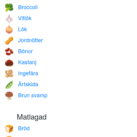
Broccoli
🥦
Vitlök
🧄
Lök
🧅
Jordnötter
🥜
Bönor
🫘
Kastanj
🌰
Ingefära
🫚
Ärtskida
🫛
Brun svamp
🍄‍🟫
Matlagad
Bröd
🍞