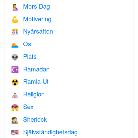
Mors Dag
🤱
Motivering
💪
Nyårsafton
🎊
Os
🏊
Plats
👽
Ramadan
☪️
Ramla Ut
☢️
Religion
⛪️
Sex
💏
Sherlock
🕵️
Självständighetsdag
🇺🇸