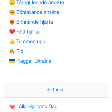
Tårögt leende ansikte
🥲
Bönfallande ansikte
🥺
Brinnande hjärta
❤️‍🔥
Rött hjärta
❤️
Tummen upp
👍
Eld
🔥
Flagga: Ukraina
🇺🇦
🎉
Tema
Alla Hjärtans Dag
💘