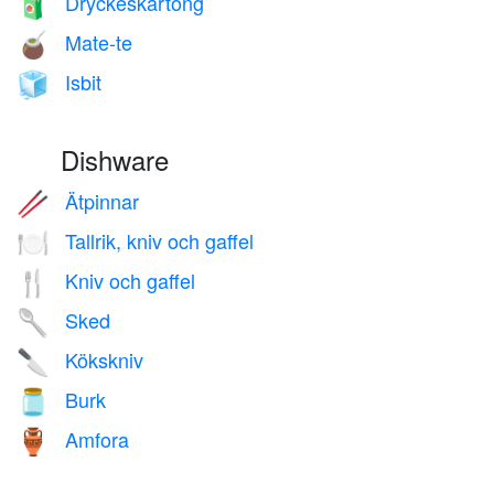
Dryckeskartong
🧃
Mate-te
🧉
Isbit
🧊
Dishware
Ätpinnar
🥢
Tallrik, kniv och gaffel
🍽️
Kniv och gaffel
🍴
Sked
🥄
Kökskniv
🔪
Burk
🫙
Amfora
🏺