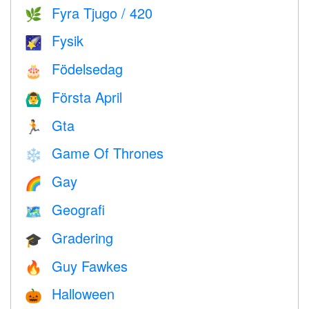
Fyra Tjugo / 420
🌿
Fysik
🌠
Födelsedag
🎂
Första April
🙆‍♂️
Gta
🏃
Game Of Thrones
❄️
Gay
🌈
Geografi
🗺
Gradering
🎓
Guy Fawkes
🔥
Halloween
🎃