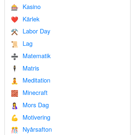
Kasino
🎰
Kärlek
❤️️
Labor Day
⚒️
Lag
📜
Matematik
➗
Matris
🕴️
Meditation
🧘
Minecraft
🧱
Mors Dag
🤱
Motivering
💪
Nyårsafton
🎊