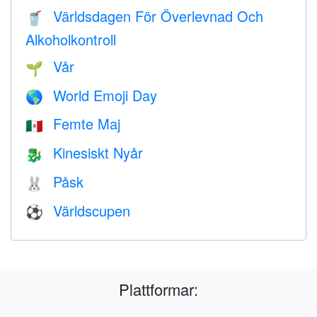
Världsdagen För Överlevnad Och
🥤
Alkoholkontroll
Vår
🌱
World Emoji Day
🌎
Femte Maj
🇲🇽
Kinesiskt Nyår
🐉
Påsk
🐰
Världscupen
⚽
Plattformar: