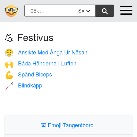
SV
💪 Festivus
Ansikte Med Ånga Ur Näsan
😤
Båda Händerna I Luften
🙌
Spänd Biceps
💪
Blindkäpp
🦯
⌨️
Emoji-Tangentbord