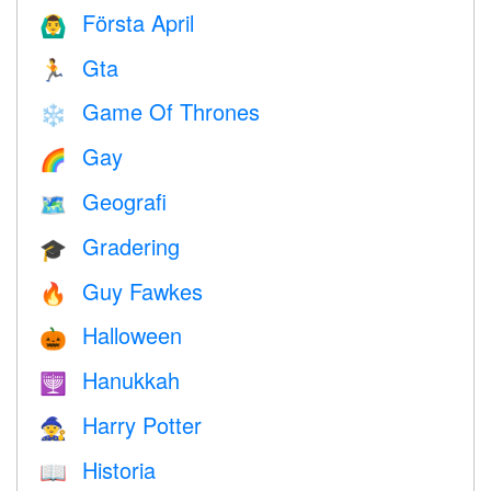
Första April
🙆‍♂️
Gta
🏃
Game Of Thrones
❄️
Gay
🌈
Geografi
🗺
Gradering
🎓
Guy Fawkes
🔥
Halloween
🎃
Hanukkah
🕎
Harry Potter
🧙
Historia
📖