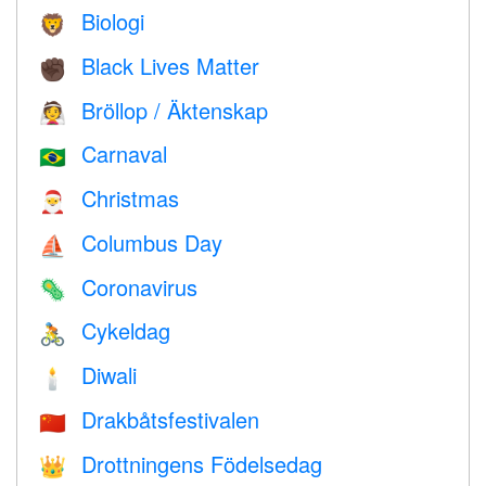
Biologi
🦁
Black Lives Matter
✊🏿
Bröllop / Äktenskap
👰
Carnaval
🇧🇷
Christmas
🎅
Columbus Day
⛵️
Coronavirus
🦠
Cykeldag
🚴
Diwali
🕯
Drakbåtsfestivalen
🇨🇳
Drottningens Födelsedag
👑