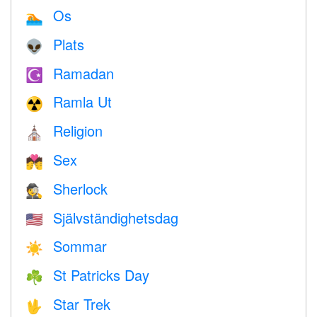
Os
🏊
Plats
👽
Ramadan
☪️
Ramla Ut
☢️
Religion
⛪️
Sex
💏
Sherlock
🕵️
Självständighetsdag
🇺🇸
Sommar
☀️
St Patricks Day
☘️
Star Trek
🖖