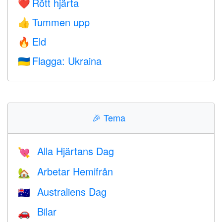
Rött hjärta
❤️
Tummen upp
👍
Eld
🔥
Flagga: Ukraina
🇺🇦
🎉
Tema
Alla Hjärtans Dag
💘
Arbetar Hemifrån
🏡
Australiens Dag
🇦🇺
Bilar
🚗