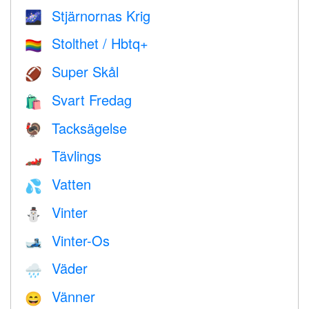
Stjärnornas Krig
🌌
Stolthet / Hbtq+
🏳️‍🌈
Super Skål
🏈
Svart Fredag
🛍
Tacksägelse
🦃
Tävlings
🏎
Vatten
💦
Vinter
⛄
Vinter-Os
🎿
Väder
🌧
Vänner
😄