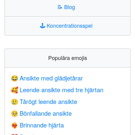
📝
Blog
🕹️
Koncentrationsspel
Populära emojis
Ansikte med glädjetårar
😂
Leende ansikte med tre hjärtan
🥰
Tårögt leende ansikte
🥲
Bönfallande ansikte
🥺
Brinnande hjärta
❤️‍🔥