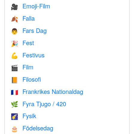
Emoji-Film
🎥
Falla
🍂
Fars Dag
👨
Fest
🎉
Festivus
💪
Film
🎬
Filosofi
📙
Frankrikes Nationaldag
🇫🇷
Fyra Tjugo / 420
🌿
Fysik
🌠
Födelsedag
🎂